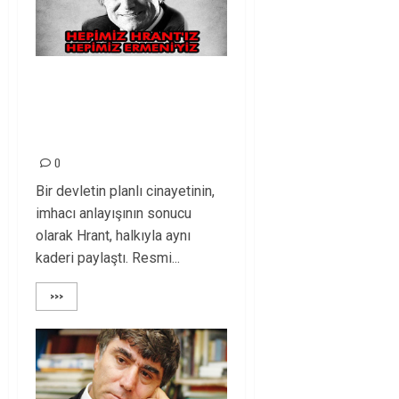
O BİR GAZETECİYDİ…
O BİR ERMENİ’YDİ… O
BİR DEVRİMCİYDİ…
0
Bir devletin planlı cinayetinin,
imhacı anlayışının sonucu
olarak Hrant, halkıyla aynı
kaderi paylaştı. Resmi...
>>>