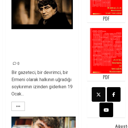
PDF
HRANT İÇİN ADALET
MÜCADELEMİZ
DEVAM EDECEK!
0
Bir gazeteci, bir devrimci, bir
PDF
Ermeni olarak halkının uğradığı
soykırımın izinden giderken 19
Ocak...
>>>
Ağust