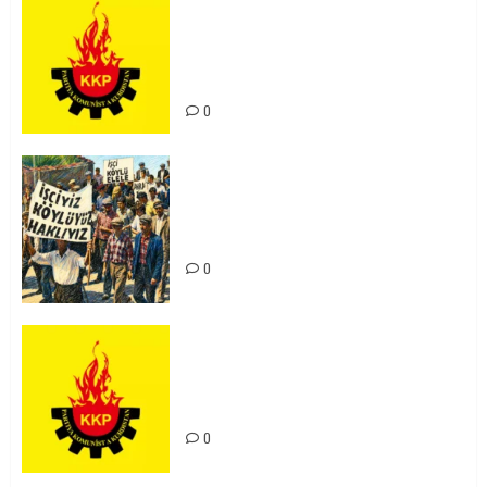
KKP Parti Meclisi Sonuç Bildirisi:
Ortadoğu Yeniden Şekillenirken
Kürdistan’ın Geleceği ve
Mücadele Hattımız
0
15-16 Haziran İşçi Direnişi’nin 56.
Yılında: Yeni Direnişler
Kaçınılmazdır!
0
Rahmi Koç’un Sözleri Bir Gaf
Değil, Sömürgeci Zihniyetin
İfadesidir
0