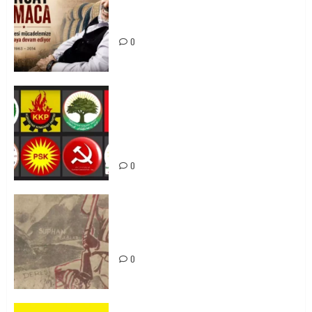
Tuncay Atmaca Yoldaşın Anısı
Mücadelemizde Yaşıyor
0
Foruma Çep a Kurdistanî: Em bang
li hemû hêzên Kurdistanî dikin ku
bi yekhelwestî rûbirûyî geşedanan
bibin
0
Zilan Katliamı’nı Unutmadık,
Unutturmayacağız!
0