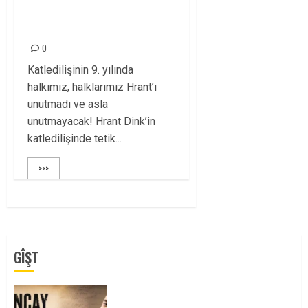
HRANT DİNK’İ
SAYGIYLA ANIYORUZ
0
Katledilişinin 9. yılında
halkımız, halklarımız Hrant’ı
unutmadı ve asla
unutmayacak! Hrant Dink’in
katledilişinde tetik...
>>>
GÎŞT