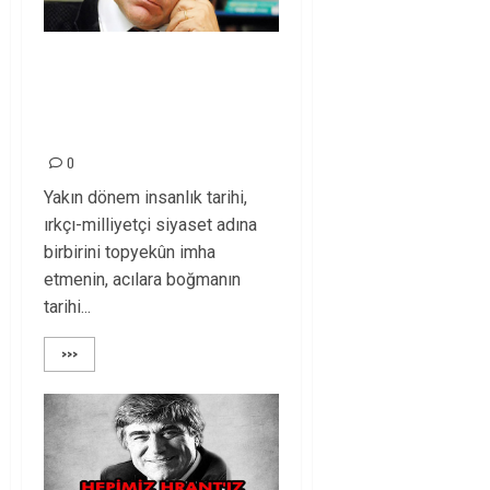
HRANT DİNK’İN
KATLEDİLİŞİNİ
LANETLİYORUZ!
0
Yakın dönem insanlık tarihi,
ırkçı-milliyetçi siyaset adına
birbirini topyekûn imha
etmenin, acılara boğmanın
tarihi...
>>>