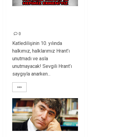
HRANT DİNK’İ
SAYGIYLA ANIYORUZ
0
Katledilişinin 10. yılında
halkımız, halklarımız Hrant’ı
unutmadı ve asla
unutmayacak! Sevgili Hrant’ı
saygıyla anarken...
>>>