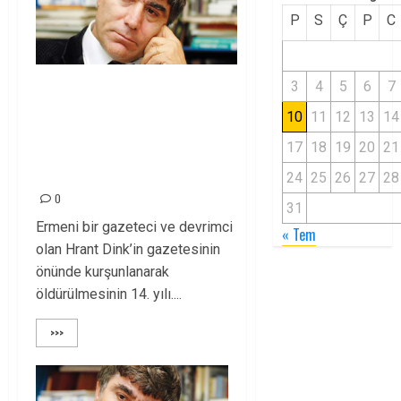
P
S
Ç
P
C
3
4
5
6
7
SENİ
UNUTMAYACAĞIZ,
10
11
12
13
14
UNUTTURMAYACAĞIZ
17
18
19
20
21
AHPARİG!
24
25
26
27
28
0
31
Ermeni bir gazeteci ve devrimci
« Tem
olan Hrant Dink’in gazetesinin
önünde kurşunlanarak
öldürülmesinin 14. yılı....
>>>