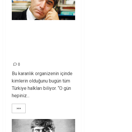
KATİLLERİ
UNUTMADIK, O GÜN
HEPİNİZ
ORADAYDINIZ!
0
Bu karanlık organizenin içinde
kimlerin olduğunu bugün tüm
Türkiye halkları biliyor. “O gün
hepiniz...
>>>