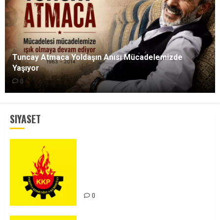
Tuncay Atmaca Yoldaşın Anısı Mücadelemizde
Yaşıyor
0
SIYASET
KKP Parti Meclisi Sonuç Bildirisi:
Ortadoğu Yeniden Şekillenirken
Kürdistan’ın Geleceği ve
Mücadele Hattımız
0