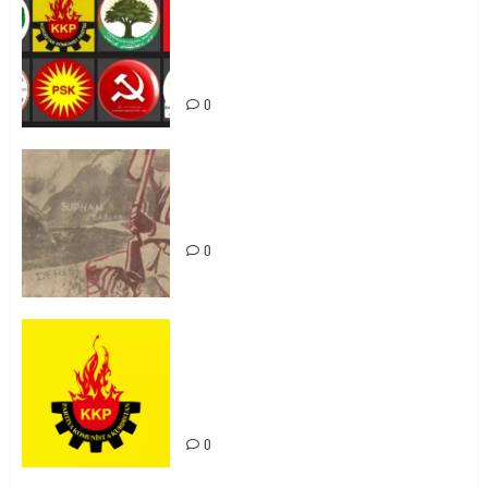
Foruma Çep a Kurdistanî: Em bang
li hemû hêzên Kurdistanî dikin ku
bi yekhelwestî rûbirûyî geşedanan
bibin
0
Zilan Katliamı’nı Unutmadık,
Unutturmayacağız!
0
KKP Parti Meclisi Sonuç Bildirisi:
Ortadoğu Yeniden Şekillenirken
Kürdistan’ın Geleceği ve
Mücadele Hattımız
0