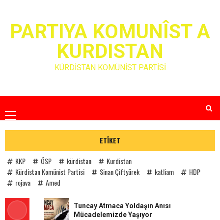
Skip
to
PARTIYA KOMUNÎST A
content
KURDISTAN
KÜRDİSTAN KOMÜNİST PARTİSİ
Primary
Menu
ETÎKET
KKP
ÖSP
kürdistan
Kurdistan
Kürdistan Komünist Partisi
Sinan Çiftyürek
katliam
HDP
rojava
Amed
Tuncay Atmaca Yoldaşın Anısı
Mücadelemizde Yaşıyor