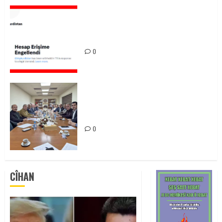
KKP’nin X Hesabına Erişim Engeli:
Hukuksuz Kararı Kınıyoruz
0
Daxuyaniya Foruma Çep a
Kurdistanê
0
CÎHAN