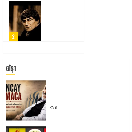
HRANT İÇİN
ADALET
MÜCADELEMİZ
DEVAM
EDECEK!
2
0
GÎŞT
Tuncay Atmaca Yoldaşın Anısı
Mücadelemizde Yaşıyor
0