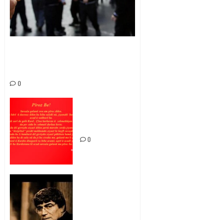
Eğitimde “Türkiye Yüzyılı Maarif
Modeli” mi eğitimin çöküş yüzyılı
mı?
0
Pîroz Be
0
HRANT İÇİN
ADALET
MÜCADELEMİZ
DEVAM