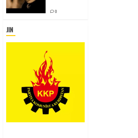
EDECEK!
0
JIN
Rahmi Koç’un Sözleri Bir Gaf
Değil, Sömürgeci Zihniyetin