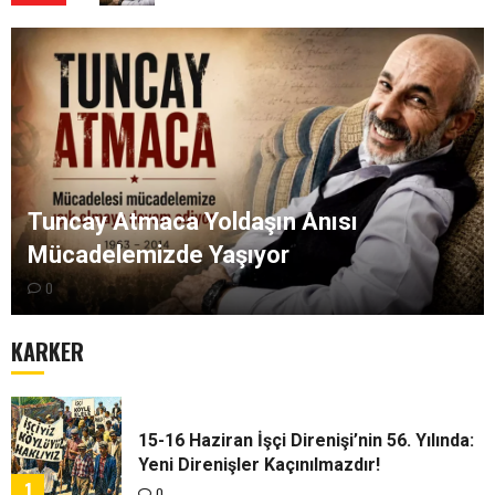
Tuncay Atmaca Yoldaşın Anısı
Mücadelemizde Yaşıyor
0
KARKER
15-16 Haziran İşçi Direnişi’nin 56. Yılında:
Yeni Direnişler Kaçınılmazdır!
1
0