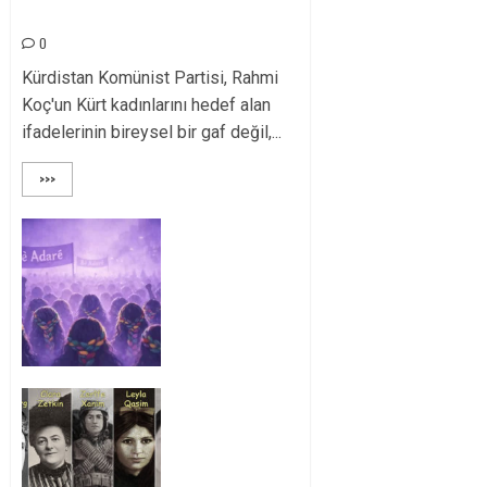
İfadesidir
0
Kürdistan Komünist Partisi, Rahmi
Koç'un Kürt kadınlarını hedef alan
ifadelerinin bireysel bir gaf değil,...
>>>
Kürt Kadınları Her
Daim
Özgürlük
Mücadelesinin
Ön
Saflarında!
0
JIN DI DOZA
SOSYALÎZMÊ
DE NE
ÇAVDÊRIN