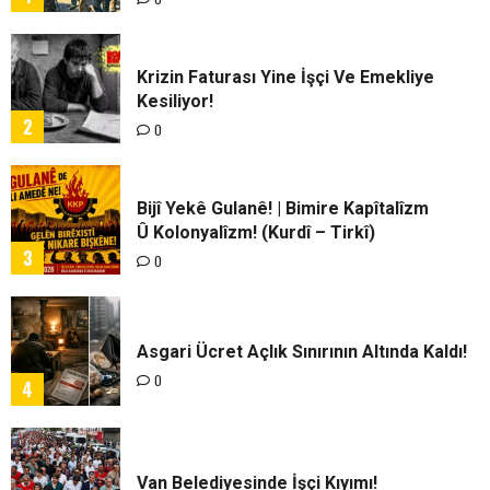
Krizin Faturası Yine İşçi Ve Emekliye
Kesiliyor!
2
0
Bijî Yekê Gulanê! | Bimire Kapîtalîzm
Û Kolonyalîzm! (Kurdî – Tirkî)
3
0
Asgari Ücret Açlık Sınırının Altında Kaldı!
0
4
Van Belediyesinde İşçi Kıyımı!