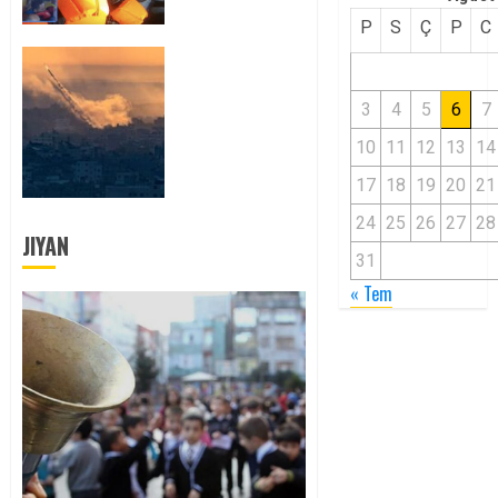
Bir Suçtur
P
S
Ç
P
C
0
GAZZE:
HAMAS VE
3
4
5
6
7
NETANYAHU’NUN
HESAPLARINI
10
11
12
13
14
AŞAN BİR
17
18
19
20
21
SAVAŞ!
0
24
25
26
27
28
JIYAN
31
« Tem