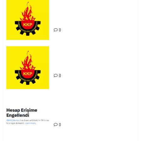
Rahmi Koç’un Sözleri Bir Gaf
Değil, Sömürgeci Zihniyetin
İfadesidir
0
Kürdistan’da Olağanlaştırılan
Hukuksuzluk Türkiye’ye Yayılıyor!
0
KKP’in X Hesabına 2. Kez Erişim
Engeli: Baskılar Sürüyor
0