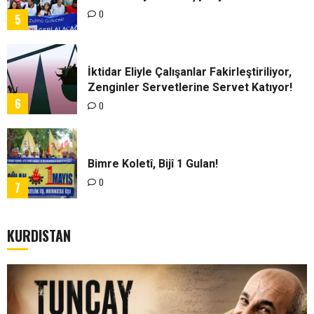
0
5
İktidar Eliyle Çalışanlar Fakirleştiriliyor,
Zenginler Servetlerine Servet Katıyor!
6
0
Bimre Koletî, Bijî 1 Gulan!
0
7
KURDISTAN