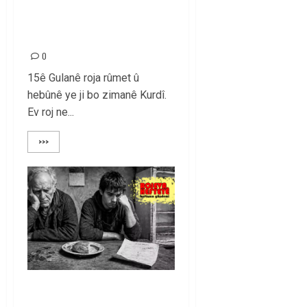
15ê Gulanê Roja
Zimanê Kurdî
0
15ê Gulanê roja rûmet û
hebûnê ye ji bo zimanê Kurdî.
Ev roj ne...
>>>
Krizin Faturası Yine