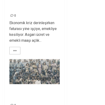
İşçi Ve Emekliye
Kesiliyor!
0
Ekonomik kriz derinleşirken
faturası yine işçiye, emekliye
kesiliyor. Asgari ücret ve
emekli maaşı açlık...
>>>
Dersim Soykırımı 89.
Yılında: Unutmadık!