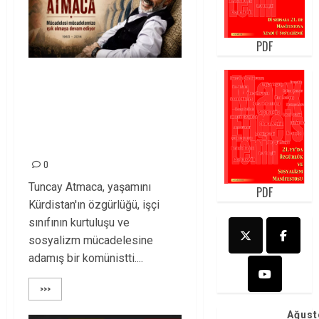
PDF
Tuncay Atmaca
Yoldaşın Anısı
Mücadelemizde
Yaşıyor
0
Tuncay Atmaca, yaşamını
PDF
Kürdistan'ın özgürlüğü, işçi
sınıfının kurtuluşu ve
sosyalizm mücadelesine
adamış bir komünistti....
>>>
Ağust