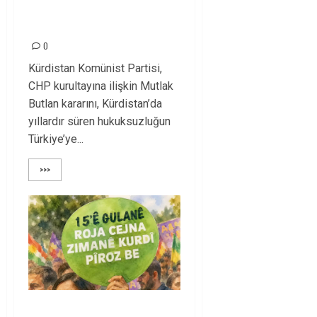
Hukuksuzluk
Türkiye’ye Yayılıyor!
0
Kürdistan Komünist Partisi,
CHP kurultayına ilişkin Mutlak
Butlan kararını, Kürdistan’da
yıllardır süren hukuksuzluğun
Türkiye’ye...
>>>
Bijî Zimanê Kurdî! |