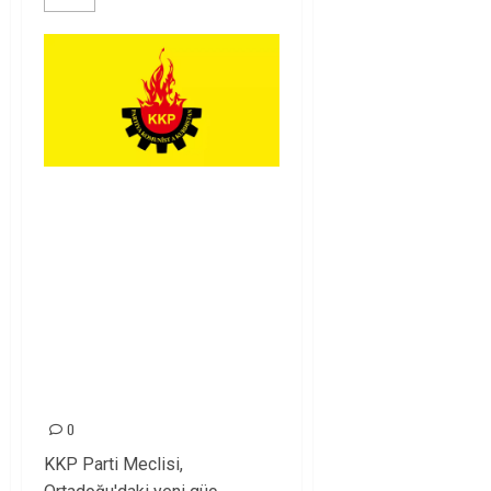
KKP Parti Meclisi
Sonuç Bildirisi:
Ortadoğu Yeniden
Şekillenirken
Kürdistan’ın Geleceği
ve Mücadele
Hattımız
0
KKP Parti Meclisi,