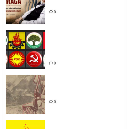
Mücadelemizde Yaşıyor
0
Foruma Çep a Kurdistanî: Em bang
li hemû hêzên Kurdistanî dikin ku
bi yekhelwestî rûbirûyî geşedanan
bibin
0
Zilan Katliamı’nı Unutmadık,
Unutturmayacağız!
0
KKP Parti Meclisi Sonuç Bildirisi: