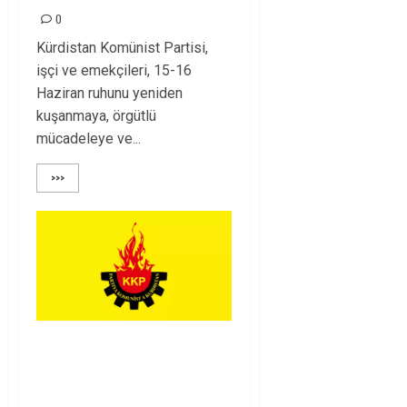
0
Kürdistan Komünist Partisi,
işçi ve emekçileri, 15-16
Haziran ruhunu yeniden
kuşanmaya, örgütlü
mücadeleye ve...
>>>
Rahmi Koç’un Sözleri
Bir Gaf Değil,
Sömürgeci Zihniyetin