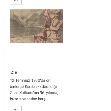
>>>
Zilan Katliamı’nı
Unutmadık,
Unutturmayacağız!
0
12 Temmuz 1930'da on
binlerce Kürdün katledildiği
Zilan Katliamı'nın 96. yılında,
inkâr siyasetine karşı...
>>>