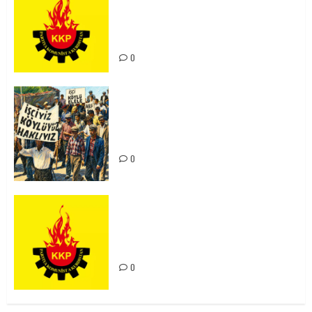
Ortadoğu Yeniden Şekillenirken
Kürdistan’ın Geleceği ve
Mücadele Hattımız
0
15-16 Haziran İşçi Direnişi’nin 56.
Yılında: Yeni Direnişler
Kaçınılmazdır!
0
Rahmi Koç’un Sözleri Bir Gaf
Değil, Sömürgeci Zihniyetin
İfadesidir
0