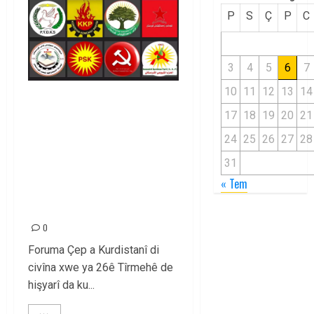
P
S
Ç
P
C
3
4
5
6
7
10
11
12
13
14
Foruma Çep a
17
18
19
20
21
Kurdistanî: Em bang li
24
25
26
27
28
hemû hêzên
Kurdistanî dikin ku bi
31
« Tem
yekhelwestî rûbirûyî
geşedanan bibin
0
Foruma Çep a Kurdistanî di
civîna xwe ya 26ê Tîrmehê de
hişyarî da ku...