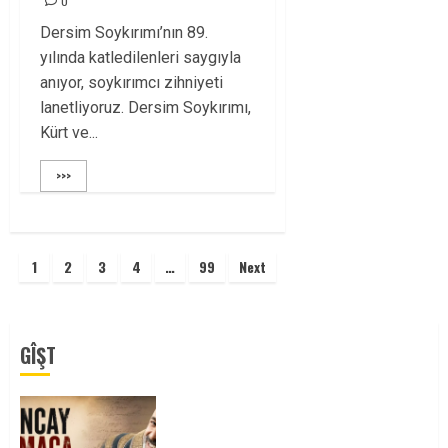
0
Dersim Soykırımı’nın 89.
yılında katledilenleri saygıyla
anıyor, soykırımcı zihniyeti
lanetliyoruz. Dersim Soykırımı,
Kürt ve...
>>>
Yazı
1
2
3
4
…
99
Next
sayfalaması
GÎŞT
Tuncay Atmaca Yoldaşın Anısı