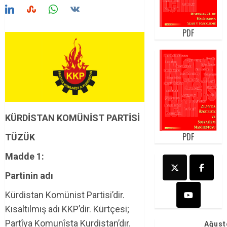
PDF
KÜRDİSTAN KOMÜNİST PARTİSİ
PDF
TÜZÜK
Madde 1:
Partinin adı
Kürdistan Komünist Partisi’dir.
Kısaltılmış adı KKP’dir. Kürtçesi;
Partîya Komunîsta Kurdistan’dır.
Ağust