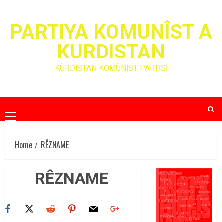
Skip
to
PARTIYA KOMUNÎST A
content
KURDISTAN
KÜRDİSTAN KOMÜNİST PARTİSİ
Primary
Menu
Home
RÊZNAME
RÊZNAME