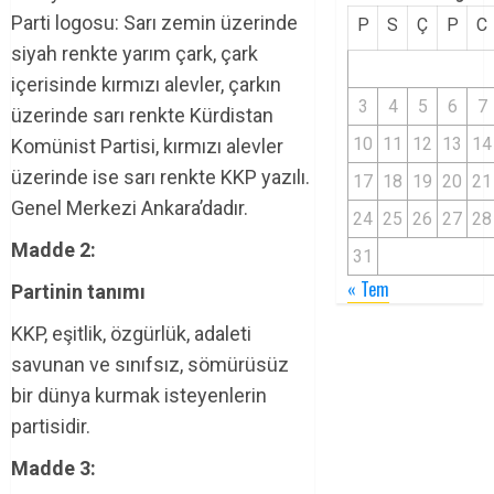
Parti logosu: Sarı zemin üzerinde
P
S
Ç
P
C
siyah renkte yarım çark, çark
içerisinde kırmızı alevler, çarkın
3
4
5
6
7
üzerinde sarı renkte Kürdistan
10
11
12
13
14
Komünist Partisi, kırmızı alevler
üzerinde ise sarı renkte KKP yazılı.
17
18
19
20
21
Genel Merkezi Ankara’dadır.
24
25
26
27
28
Madde 2:
31
« Tem
Partinin tanımı
KKP, eşitlik, özgürlük, adaleti
savunan ve sınıfsız, sömürüsüz
bir dünya kurmak isteyenlerin
partisidir.
Madde 3: