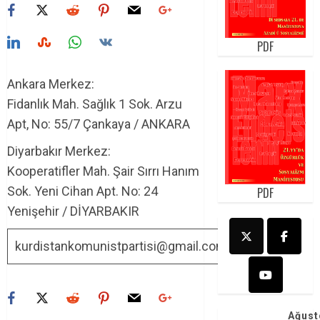
PDF
Ankara Merkez:
Fidanlık Mah. Sağlık 1 Sok. Arzu
Apt, No: 55/7 Çankaya / ANKARA
Diyarbakır Merkez:
Kooperatifler Mah. Şair Sırrı Hanım
Sok. Yeni Cihan Apt. No: 24
PDF
Yenişehir / DİYARBAKIR
kurdistankomunistpartisi@gmail.com
Ağust