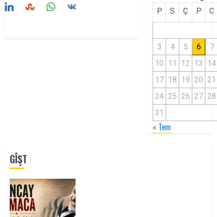
P
S
Ç
P
C
3
4
5
6
7
10
11
12
13
14
17
18
19
20
21
24
25
26
27
28
31
« Tem
GÎŞT
Tuncay Atmaca Yoldaşın Anısı
Mücadelemizde Yaşıyor