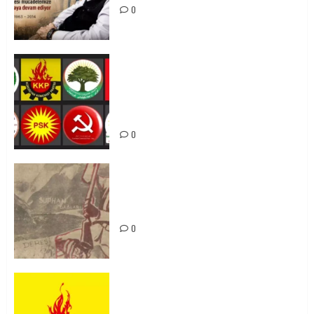
0
Foruma Çep a Kurdistanî: Em bang
li hemû hêzên Kurdistanî dikin ku
bi yekhelwestî rûbirûyî geşedanan
bibin
0
Zilan Katliamı’nı Unutmadık,
Unutturmayacağız!
0
KKP Parti Meclisi Sonuç Bildirisi:
Ortadoğu Yeniden Şekillenirken