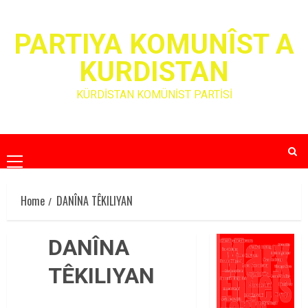
Skip
to
PARTIYA KOMUNÎST A
content
KURDISTAN
KÜRDİSTAN KOMÜNİST PARTİSİ
Primary
Menu
Home
DANÎNA TÊKILIYAN
DANÎNA
TÊKILIYAN