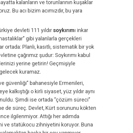
ayatta kalanların ve torunlarının kuşaklar
ruz. Bu acı bizim acımızdır, bu yara
iye devleti 111 yıldır
soykırım
ı inkar
hastalıklar” gibi yalanlarla gerçekleri
ar ortada: Planlı, kasıtlı, sistematik bir yok
evletine çağrımız şudur: Soykırımı kabul
lerinizi yerine getirin! Geçmişiyle
r gelecek kuramaz.
 ve güvenliği” bahanesiyle Ermenileri,
e kalkıştığı o kirli siyaset, yüz yıldır aynı
onuldu. Şimdi ise ortada “çözüm süreci”
 ne de süreç. Devlet, Kürt sorununu kökten
nce ilgilenmiyor. Attığı her adımda
ini ve statükocu zihniyetini koruyor. Buna
oyalamaktan başka bir şey yapmıyor.