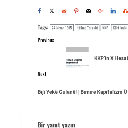
Tags:
24 Nisan 1915
İttihat Terakki
KKP
Kürt halkı
Post
Previous
navigation
Previous
post:
KKP’in X Hesab
Next
Next
post:
Bijî Yekê Gulanê! | Bimire Kapîtalîzm Û
Bir yanıt yazın