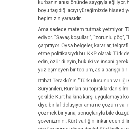
kurbanın anısı önünde saygıyla eğiliyor, h
boyu taşıdığı acıyı yüreğimizde hissediyo
hepimizin yarasıdır.
Ama sadece matem tutmak yetmiyor. Türk
ediyor. “Savaş koşulları”, “zorunlu göç”, “
çarpıtıyor. Oysa belgeler, kararlar, telgrafl
etme politikasıydı bu. KKP olarak Türk d
edin, özür dileyin, hukuki ve insani gerek
yüzleşmeyen bir toplum, asla barışçı bi
İttihat Terakki’nin “Türk ulusunun varlığı
Süryanileri, Rumları bu topraklardan silmey
şekilde Kürt halkına karşı uygulamaya k
diye bir laf dolaşıyor ama ne çözüm var
çözmek bir yana, sonuçlarıyla bile düzgü
şovenizmini, Kürt varlığını inkar eden dil
çözüm süreci diyen devlet Kürt halkını 