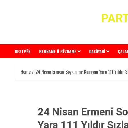
Skip
to
PART
content
DESTPÊK
BERNAME Û RÊZNAME
DAXÛYANÎ
ÇALA
Home
24 Nisan Ermeni Soykırımı: Kanayan Yara 111 Yıldır 
24 Nisan Ermeni So
Yara 111 Yıldır Sı