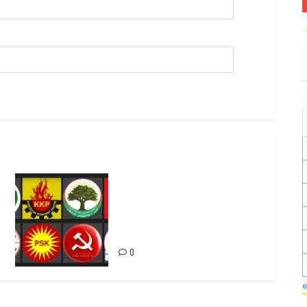
Foruma Çep a Kurdistanî: Em
bang li hemû hêzên Kurdistanî
dikin ku bi yekhelwestî
rûbirûyî geşedanan bibin
0