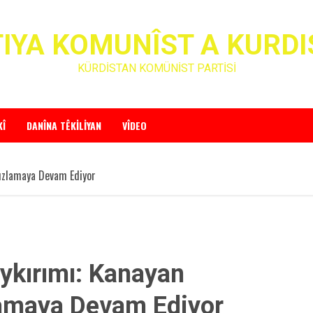
IYA KOMUNÎST A KURD
KÜRDİSTAN KOMÜNİST PARTİSİ
KÎ
DANÎNA TÊKILIYAN
VÎDEO
Sızlamaya Devam Ediyor
ykırımı: Kanayan
zlamaya Devam Ediyor