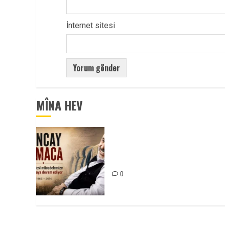
İnternet sitesi
MÎNA HEV
Tuncay Atmaca Yoldaşın Anısı
Mücadelemizde Yaşıyor
0