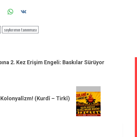
soykırımın tanınması
ına 2. Kez Erişim Engeli: Baskılar Sürüyor
 Kolonyalîzm! (Kurdî – Tirkî)