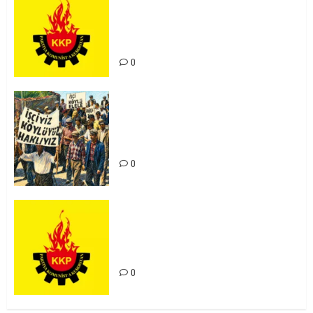
Ortadoğu Yeniden Şekillenirken
Kürdistan’ın Geleceği ve
Mücadele Hattımız
0
15-16 Haziran İşçi Direnişi’nin 56.
Yılında: Yeni Direnişler
Kaçınılmazdır!
0
Rahmi Koç’un Sözleri Bir Gaf
Değil, Sömürgeci Zihniyetin
İfadesidir
0