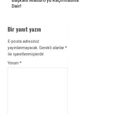
post:
Başkanı Maduro’yu Kaçırmasına
Dair!
Bir yanıt yazın
E-posta adresiniz
yayınlanmayacak.
Gerekli alanlar
*
ile işaretlenmişlerdir
Yorum
*