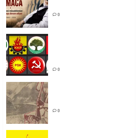
Mücadelemizde Yaşıyor
0
Foruma Çep a Kurdistanî: Em bang
li hemû hêzên Kurdistanî dikin ku
bi yekhelwestî rûbirûyî geşedanan
bibin
0
Zilan Katliamı’nı Unutmadık,
Unutturmayacağız!
0
KKP Parti Meclisi Sonuç Bildirisi: