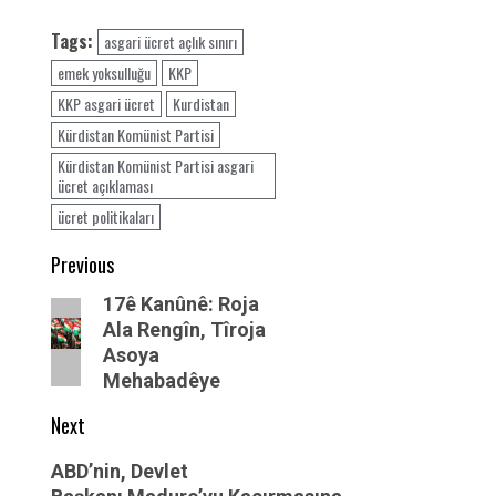
Tags:
asgari ücret açlık sınırı
emek yoksulluğu
KKP
KKP asgari ücret
Kurdistan
Kürdistan Komünist Partisi
Kürdistan Komünist Partisi asgari
ücret açıklaması
ücret politikaları
Post
Previous
navigation
Previous
17ê Kanûnê: Roja
Ala Rengîn, Tîroja
post:
Asoya
Mehabadêye
Next
Next
ABD’nin, Devlet