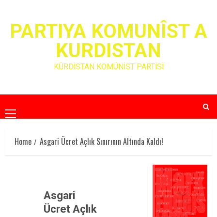
Skip
to
PARTIYA KOMUNÎST A
content
KURDISTAN
KÜRDİSTAN KOMÜNİST PARTİSİ
Primary
Menu
Home
Asgari Ücret Açlık Sınırının Altında Kaldı!
Asgari
Ücret Açlık