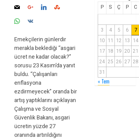
P
S
Ç
P
C
3
4
5
6
7
Emekçilerin günlerdir
10
11
12
13
14
merakla beklediği “asgari
17
18
19
20
21
ücret ne kadar olacak?”
24
25
26
27
28
sorusu 23 Kasım’da yanıt
31
buldu. “Çalışanları
« Tem
enflasyona
ezdirmeyecek” oranda bir
artış yaptıklarını açıklayan
Çalışma ve Sosyal
Güvenlik Bakanı, asgari
ücretin yüzde 27
oranında artırıldığını