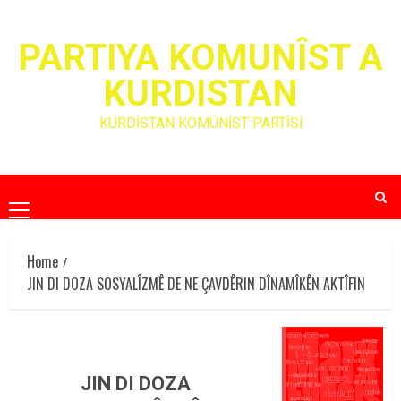
Skip
to
PARTIYA KOMUNÎST A
content
KURDISTAN
KÜRDİSTAN KOMÜNİST PARTİSİ
Primary
Menu
Home
JIN DI DOZA SOSYALÎZMÊ DE NE ÇAVDÊRIN DÎNAMÎKÊN AKTÎFIN
JIN DI DOZA