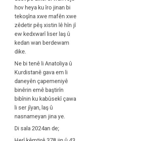
hov heya ku îro jinan bi
tekoşîna xwe mafên xwe
zêdetir pêş xistin lê hîn jî
ew kedxwarî liser laş û
kedan wan berdewam
dike.
Ne bi tenê li Anatoliya û
Kurdistanê gava em li
daneyên çapemeniyê
binêrin emê baştirîn
bibînin ku kabûsekî çawa
li ser jîyan, laş û
nasnameyan jina ye.
Di sala 2024an de;
Herî kêmtirê 378 jin û 43