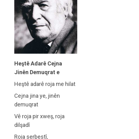
Heştê Adarê Cejna
Jinên Demuqrat e
Heştê adarê roja me hilat
Cejna jina ye, jinên
demuqrat
Vê roja pir xweş, roja
dilşadî
Roja serbestî,