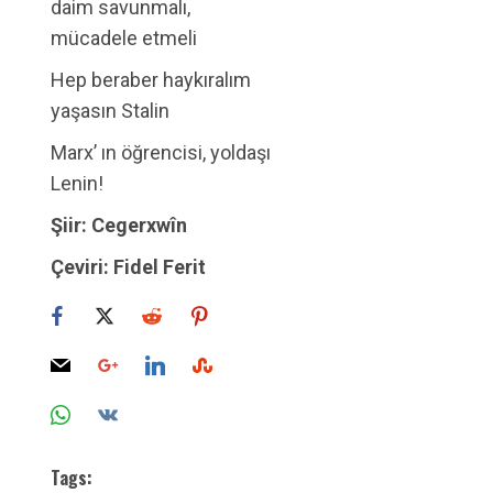
daim savunmalı,
mücadele etmeli
Hep beraber haykıralım
yaşasın Stalin
Marx’ ın öğrencisi, yoldaşı
Lenin!
Şiir: Cegerxwîn
Çeviri: Fidel Ferit
Tags: