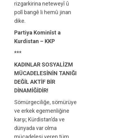
rizgarkirina neteweyî û
polî bangê li hemû jinan
dike.
Partiya Kominîst a
Kurdistan
– KKP
***
KADINLAR SOSYALİZM
MÜCADELESİNİN TANIĞI
DEĞİL AKTİF BİR
DİNAMİĞİDİR!
Sömürgeciliğe, sömürüye
ve erkek egemenliğine
karşı; Kürdistan’da ve
dünyada var olma
mücadelesi veren tüm