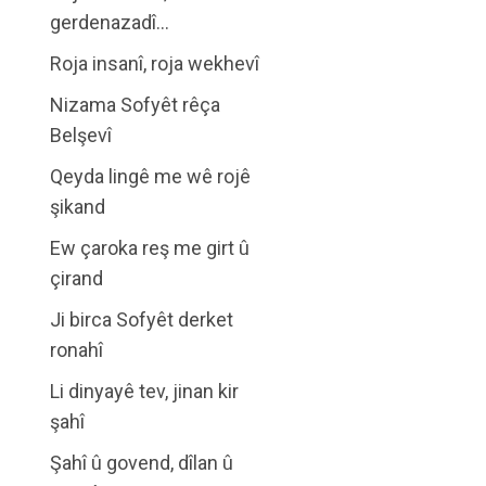
gerdenazadî…
Roja insanî, roja wekhevî
Nizama Sofyêt rêça
Belşevî
Qeyda lingê me wê rojê
şikand
Ew çaroka reş me girt û
çirand
Ji birca Sofyêt derket
ronahî
Li dinyayê tev, jinan kir
şahî
Şahî û govend, dîlan û