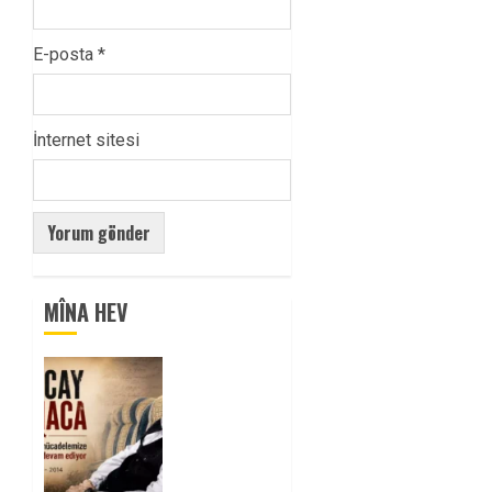
E-posta
*
İnternet sitesi
MÎNA HEV
Tuncay
Atmaca
Yoldaşın
Anısı
Mücadelemizde
Yaşıyor