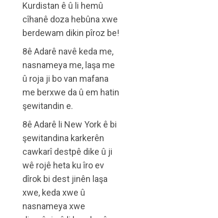
Kurdistan ê û li hemû
cîhanê doza hebûna xwe
berdewam dikin pîroz be!
8ê Adarê navê keda me,
nasnameya me, laşa me
û roja ji bo van mafana
me berxwe da û em hatin
şewitandin e.
8ê Adarê li New York ê bi
şewitandina karkerên
cawkarî destpê dike û ji
wê rojê heta ku îro ev
dîrok bi dest jinên laşa
xwe, keda xwe û
nasnameya xwe