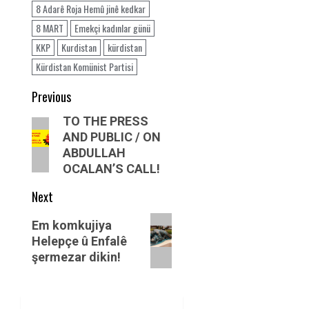
8 Adarê Roja Hemû jinê kedkar
8 MART
Emekçi kadınlar günü
KKP
Kurdistan
kürdistan
Kürdistan Komünist Partisi
Post
Previous
navigation
Previous
TO THE PRESS
AND PUBLIC / ON
post:
ABDULLAH
OCALAN’S CALL!
Next
Next
Em komkujiya
post:
Helepçe û Enfalê
şermezar dikin!