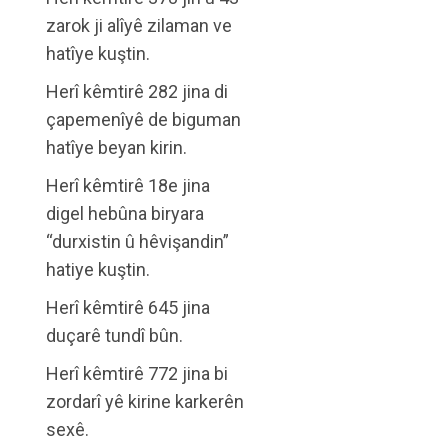
zarok ji alîyê zilaman ve
hatîye kuştin.
Herî kêmtirê 282 jina di
çapemenîyê de biguman
hatîye beyan kirin.
Herî kêmtirê 18e jina
digel hebûna biryara
“durxistin û hêvişandin”
hatiye kuştin.
Herî kêmtirê 645 jina
duçarê tundî bûn.
Herî kêmtirê 772 jina bi
zordarî yê kirine karkerên
sexê.