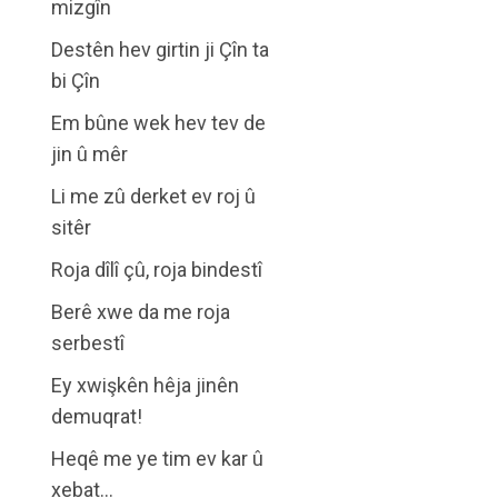
mizgîn
Destên hev girtin ji Çîn ta
bi Çîn
Em bûne wek hev tev de
jin û mêr
Li me zû derket ev roj û
sitêr
Roja dîlî çû, roja bindestî
Berê xwe da me roja
serbestî
Ey xwişkên hêja jinên
demuqrat!
Heqê me ye tim ev kar û
xebat…