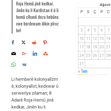
Roja Hemû jinê kedkar,
Ağust
Jinên ku li Kurdistan ê û li
P
S
Ç
P
C
hemû cîhanê doza hebûna
xwe berdewam dikin pîroz
be!
3
4
5
6
7
10
11
12
13
14
17
18
19
20
21
24
25
26
27
28
31
« Tem
Li hemberê kolonyalîzm
ê, kolonyalîst, kedxwar û
serwerîya zilaman; 8
Adarê Roja Hemû jinê
kedkar, Jinên ku li