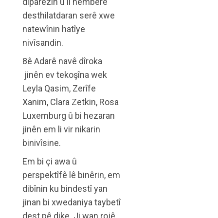
diparêzin û li hemberê
desthilatdaran serê xwe
natewînin hatîye
nivîsandin.
8ê Adarê navê dîroka
jinên ev tekoşîna wek
Leyla Qasim, Zerîfe
Xanim, Clara Zetkin, Rosa
Luxemburg û bi hezaran
jinên em li vir nikarin
binivîsine.
Em bi çi awa û
perspektîfê lê binêrin, em
dibînin ku bindestî yan
jinan bi xwedaniya taybetî
dest pê dike. Ji wan rojê