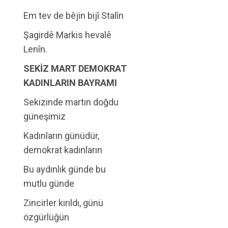
Em tev de bêjin bijî Stalîn
Şagirdê Markis hevalê
Lenîn.
SEKİZ MART DEMOKRAT
KADINLARIN BAYRAMI
Sekizinde martın doğdu
güneşimiz
Kadınların günüdür,
demokrat kadınların
Bu aydınlık günde bu
mutlu günde
Zincirler kırıldı, günü
özgürlüğün