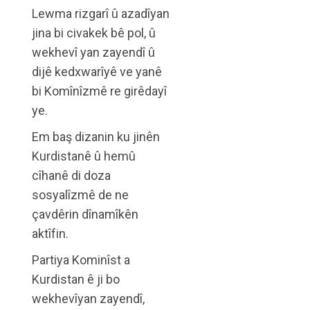
Lewma rizgarî û azadîyan
jina bi civakek bê pol, û
wekhevî yan zayendî û
dijê kedxwarîyê ve yanê
bi Komînîzmê re girêdayî
ye.
Em baş dizanin ku jinên
Kurdistanê û hemû
cîhanê di doza
sosyalîzmê de ne
çavdêrin dînamîkên
aktîfin.
Partiya Kominîst a
Kurdistan ê ji bo
wekhevîyan zayendî,