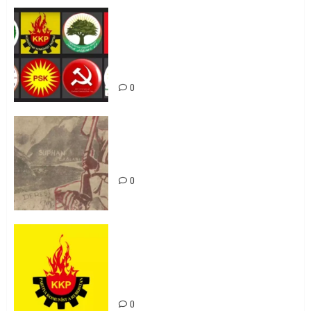
Foruma Çep a Kurdistanî: Em bang
li hemû hêzên Kurdistanî dikin ku
bi yekhelwestî rûbirûyî geşedanan
bibin
0
Zilan Katliamı’nı Unutmadık,
Unutturmayacağız!
0
KKP Parti Meclisi Sonuç Bildirisi:
Ortadoğu Yeniden Şekillenirken
Kürdistan’ın Geleceği ve
Mücadele Hattımız
0