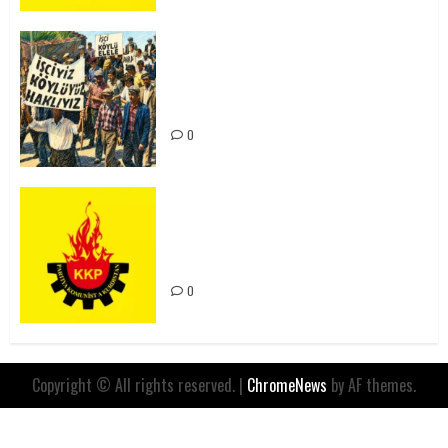
15-16 Haziran İşçi Direnişi’nin 56.
Yılında: Yeni Direnişler
Kaçınılmazdır!
0
Rahmi Koç’un Sözleri Bir Gaf
Değil, Sömürgeci Zihniyetin
İfadesidir
0
Copyright © All rights reserved.
|
ChromeNews
by AF themes.