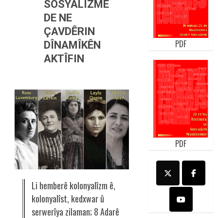
SOSYALÎZMÊ
DE NE
ÇAVDÊRIN
PDF
DÎNAMÎKÊN
AKTÎFIN
PDF
Li hemberê kolonyalîzm ê,
kolonyalîst, kedxwar û
serwerîya zilaman; 8 Adarê