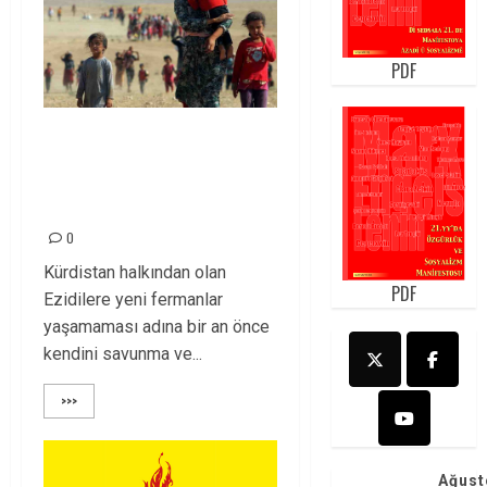
PDF
Ezidi halkına
özgürlüğün yolu
açılmalı!
0
Kürdistan halkından olan
PDF
Ezidilere yeni fermanlar
yaşamaması adına bir an önce
kendini savunma ve...
>>>
Ağust