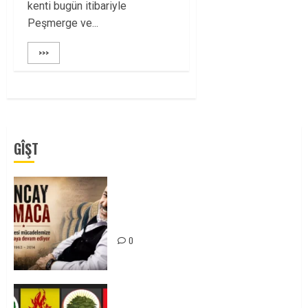
kenti bugün itibariyle
Peşmerge ve...
>>>
GÎŞT
Tuncay Atmaca Yoldaşın Anısı
Mücadelemizde Yaşıyor
0
Foruma Çep a Kurdistanî: Em bang