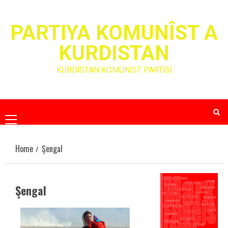
Skip
to
PARTIYA KOMUNÎST A
content
KURDISTAN
KÜRDİSTAN KOMÜNİST PARTİSİ
Primary
Menu
Home
Şengal
Şengal