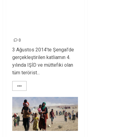
ÊZİDÎ HALKIMIZIN
73. FERMANIN
ACILARI HALEN
CANLI
0
3 Ağustos 2014’te Şengal’de
gerçekleştirilen katliamın 4.
yılında IŞİD ve müttefiki olan
tüm terörist...
>>>