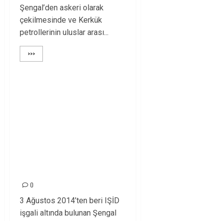
Şengal’den askeri olarak
çekilmesinde ve Kerkük
petrollerinin uluslar arası...
>>>
ŞENGAL
ÖZGÜRLEŞTİRİLDİ,
SEVİNÇLİYİZ! SİLVAN
YÜREĞİMİZİ
KANATIYOR!
SİLVAN’A SES VER!
0
3 Ağustos 2014’ten beri IŞİD
işgali altında bulunan Şengal