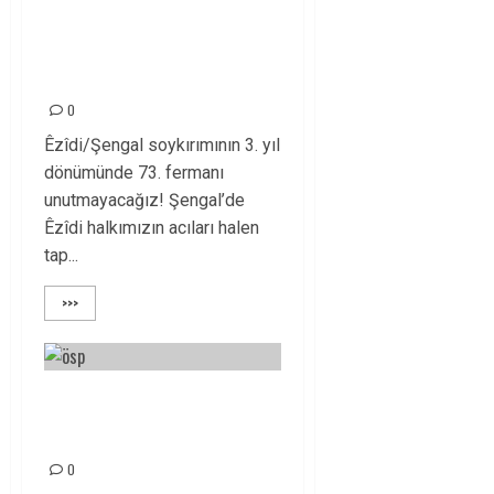
3 AĞUSTOS 2014
ÊZÎDİ SOYKIRIMININ
3. YIL DÖNÜMÜ!
0
Êzîdi/Şengal soykırımının 3. yıl
dönümünde 73. fermanı
unutmayacağız! Şengal’de
Êzîdi halkımızın acıları halen
tap...
>>>
BUGÜN KARDEŞLİĞİN
SINANDIĞI GÜNDÜR!
0