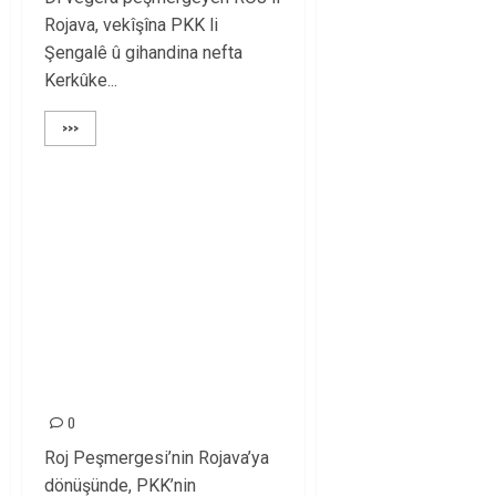
Rojava, vekîşîna PKK li
Şengalê û gihandina nefta
Kerkûke...
>>>
KÜRT SİYASETİNİ, İÇ
MESELELERİNDE
UZLAŞIYA DAYALI
BARIŞÇIL ÇÖZÜM
BULMAYA
ÇAĞIRIYORUZ!
0
Roj Peşmergesi’nin Rojava’ya
dönüşünde, PKK’nin