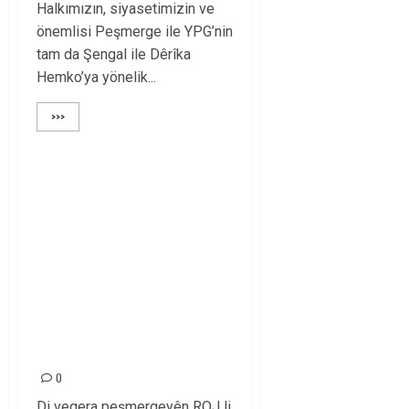
Halkımızın, siyasetimizin ve
önemlisi Peşmerge ile YPG’nin
tam da Şengal ile Dêrîka
Hemko’ya yönelik...
>>>
PIRSGIREKÊN
NAVXWEYÎ DE
BANGA SİYASETA
KURDİSTANÊ DİKE DA
KU ÇARESERIYÊN
LIHEVKIRIN Û
AŞITIYE AVA BIKE
0
Di vegera peşmergeyên ROJ li