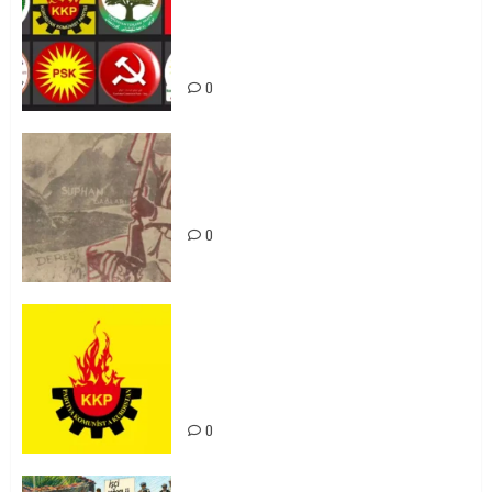
li hemû hêzên Kurdistanî dikin ku
bi yekhelwestî rûbirûyî geşedanan
bibin
0
Zilan Katliamı’nı Unutmadık,
Unutturmayacağız!
0
KKP Parti Meclisi Sonuç Bildirisi:
Ortadoğu Yeniden Şekillenirken
Kürdistan’ın Geleceği ve
Mücadele Hattımız
0