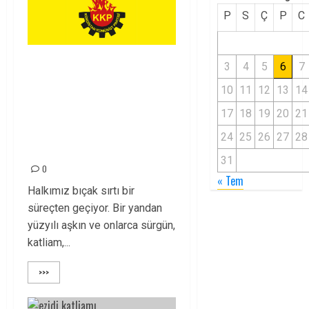
P
S
Ç
P
C
ŞİMDİ GERİLİMİ
3
4
5
6
7
SOĞUTMAYA
10
11
12
13
14
ODAKLANALIM LAF
17
18
19
20
21
YETİŞTİRMEYE
24
25
26
27
28
DEĞİL!
31
0
« Tem
Halkımız bıçak sırtı bir
süreçten geçiyor. Bir yandan
yüzyılı aşkın ve onlarca sürgün,
katliam,...
>>>