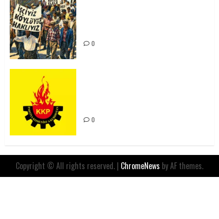
15-16 Haziran İşçi Direnişi’nin 56.
Yılında: Yeni Direnişler
Kaçınılmazdır!
0
Rahmi Koç’un Sözleri Bir Gaf
Değil, Sömürgeci Zihniyetin
İfadesidir
0
Copyright © All rights reserved.
|
ChromeNews
by AF themes.