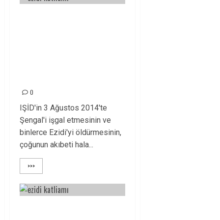
İNSANLIĞI, EZİDİ
HALKIMIZIN
ACILARIYLA
BULUŞMAYA
ÇAĞIRIYORUZ!
0
IŞİD'in 3 Ağustos 2014'te
Şengal'i işgal etmesinin ve
binlerce Ezidi'yi öldürmesinin,
çoğunun akıbeti hala...
>>>
EZİLENLERİN EZİLENİ