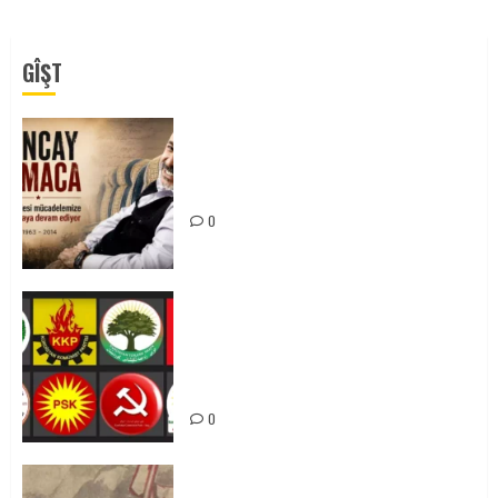
GÎŞT
Tuncay Atmaca Yoldaşın Anısı
Mücadelemizde Yaşıyor
0
Foruma Çep a Kurdistanî: Em bang
li hemû hêzên Kurdistanî dikin ku
bi yekhelwestî rûbirûyî geşedanan
bibin
0