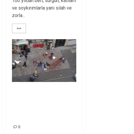
100 yıldan beri, sürgün, katliam
ve soykırımlarla yani silah ve
zorla...
>>>
İSTANBUL İSTİKLAL
CADDESİ’NDEKİ
BOMBALI EYLEMİ
LANETLİYORUZ!
0