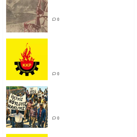
Zilan Katliamı’nı Unutmadık,
Unutturmayacağız!
0
KKP Parti Meclisi Sonuç Bildirisi:
Ortadoğu Yeniden Şekillenirken
Kürdistan’ın Geleceği ve
Mücadele Hattımız
0
15-16 Haziran İşçi Direnişi’nin 56.
Yılında: Yeni Direnişler
Kaçınılmazdır!
0