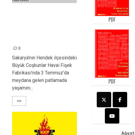
PATRON, ASGARİ
PDF
BURJUVA AHLAK VE
KÜLTÜRÜNDEN
YOKSUN OLURSA!
0
Sakarya’nın Hendek ilçesindeki
Büyük Coşkunlar Havai Fişek
Fabrikası’nda 3 Temmuz’da
meydana gelen patlamada
PDF
yaşamını...
>>>
Ağust