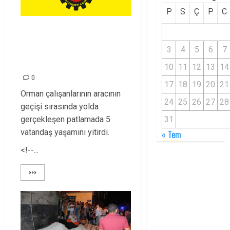
P
S
Ç
P
C
KULP’TA YAŞANAN
SALDIRIYI
3
4
5
6
7
KINIYORUZ!
10
11
12
13
14
0
17
18
19
20
21
Orman çalışanlarının aracının
24
25
26
27
28
geçişi sırasında yolda
gerçekleşen patlamada 5
31
vatandaş yaşamını yitirdi.
« Tem
<!--...
>>>