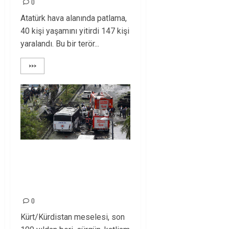
0
Atatürk hava alanında patlama,
40 kişi yaşamını yitirdi 147 kişi
yaralandı. Bu bir terör...
>>>
SAVAŞA VE YIKIMA
SON, SİYASAL
ÇÖZÜME DÖNÜLSÜN!
0
Kürt/Kürdistan meselesi, son