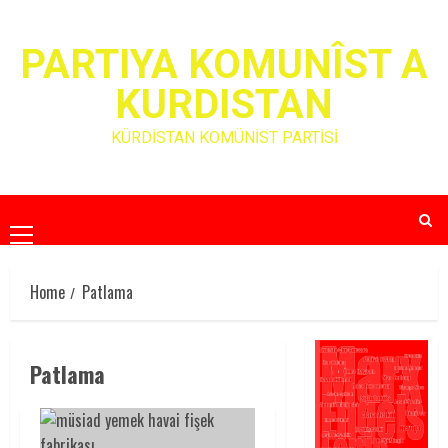
Skip
to
PARTIYA KOMUNÎST A
content
KURDISTAN
KÜRDİSTAN KOMÜNİST PARTİSİ
Primary
Menu
Home
Patlama
Patlama