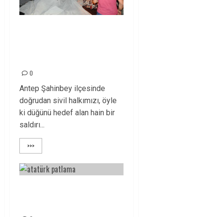
ANTEP’TEKİ ALÇAK
SALDIRIYI
LANETLİYORUZ!
0
Antep Şahinbey ilçesinde
doğrudan sivil halkımızı, öyle
ki düğünü hedef alan hain bir
saldırı...
>>>
HALKLARIMIZIN
BAŞI SAĞOLSUN!