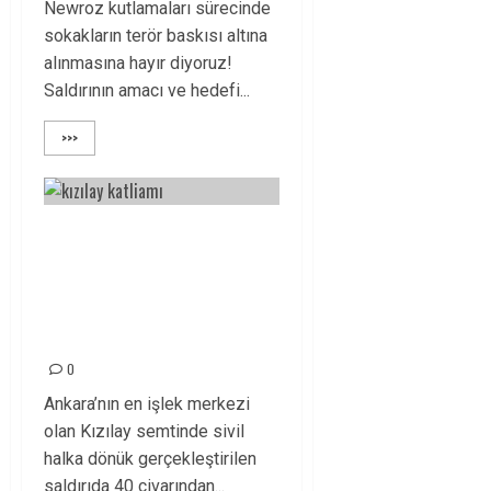
Newroz kutlamaları sürecinde
sokakların terör baskısı altına
alınmasına hayır diyoruz!
Saldırının amacı ve hedefi...
>>>
ANKARA’DA HALKA
DÖNÜK KÖR
SALDIRIYI
LANETLİYORUZ!
0
Ankara’nın en işlek merkezi
olan Kızılay semtinde sivil
halka dönük gerçekleştirilen
saldırıda 40 civarından...