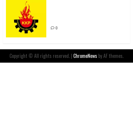
Rahmi Koç’un Sözleri Bir Gaf
Değil, Sömürgeci Zihniyetin
İfadesidir
0
Copyright © All rights reserved.
|
ChromeNews
by AF themes.