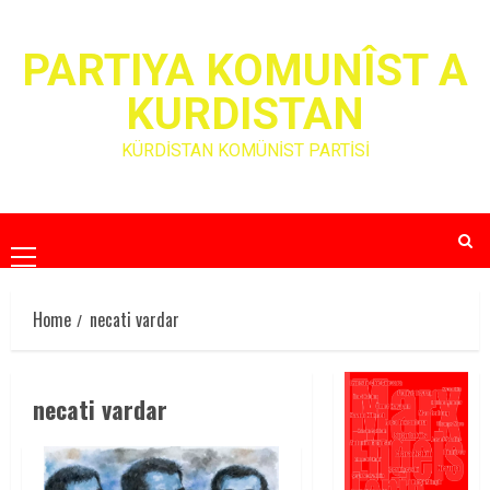
Skip
to
PARTIYA KOMUNÎST A
content
KURDISTAN
KÜRDİSTAN KOMÜNİST PARTİSİ
Primary
Menu
Home
necati vardar
necati vardar