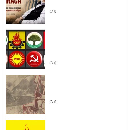
Mücadelemizde Yaşıyor
0
Foruma Çep a Kurdistanî: Em bang
li hemû hêzên Kurdistanî dikin ku
bi yekhelwestî rûbirûyî geşedanan
bibin
0
Zilan Katliamı’nı Unutmadık,
Unutturmayacağız!
0
KKP Parti Meclisi Sonuç Bildirisi: