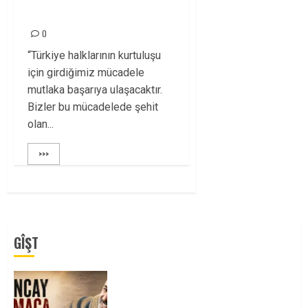
DEVAM EDİYOR!
0
“Türkiye halklarının kurtuluşu
için girdiğimiz mücadele
mutlaka başarıya ulaşacaktır.
Bizler bu mücadelede şehit
olan...
>>>
GÎŞT
Tuncay Atmaca Yoldaşın Anısı