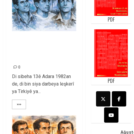
PDF
13ê Adara 1982an –
Bîranîna sê karkerên
komunîst
0
Di sibeha 13ê Adara 1982an
PDF
de, di bin siya darbeya leşkerî
ya Tirkiyê ya...
>>>
Ağust