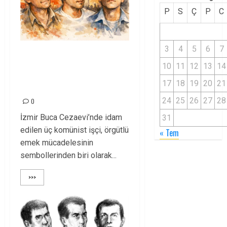
P
S
Ç
P
C
3
4
5
6
7
13 Mart’ı Unutmadık:
10
11
12
13
14
Üç Komünist İşçinin
17
18
19
20
21
Mirası Yaşıyor
24
25
26
27
28
0
İzmir Buca Cezaevi’nde idam
31
edilen üç komünist işçi, örgütlü
« Tem
emek mücadelesinin
sembollerinden biri olarak...
>>>