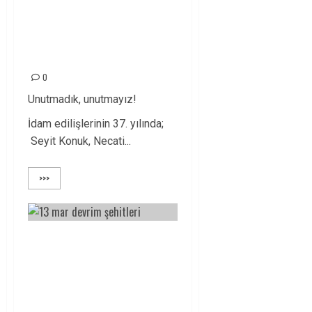
MÜCADELESİNDEKİ
İLKLERİYLE
ANACAĞIZ!
0
Unutmadık, unutmayız!
İdam edilişlerinin 37. yılında;
Seyit Konuk, Necati...
>>>
13 MART DEVRİM
ŞEHİTLERİ
YOLUMUZU
AYDINLATMAYA