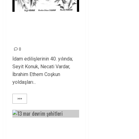
13 Mart 1982:
Unutmadık,
unutmayacağız!
0
İdam edilişlerinin 40. yılında;
Seyit Konuk, Necati Vardar,
İbrahim Ethem Coşkun
yoldaşları...
>>>
13 MART 1982
ŞEHİTLERİNİ, SINIF