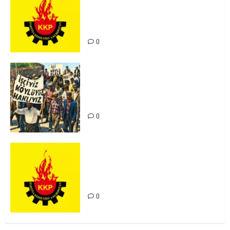
Ortadoğu Yeniden Şekillenirken
Kürdistan’ın Geleceği ve
Mücadele Hattımız
0
15-16 Haziran İşçi Direnişi’nin 56.
Yılında: Yeni Direnişler
Kaçınılmazdır!
0
Rahmi Koç’un Sözleri Bir Gaf
Değil, Sömürgeci Zihniyetin
İfadesidir
0