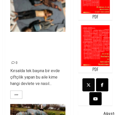
PDF
Kobane’de sivil
katliamını
lanetliyoruz!
0
PDF
Kırsalda tek başına bir evde
çiftçilik yapan bu aile kime
hangi devlete ve nasıl...
>>>
Ağust