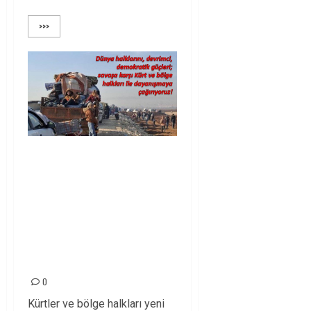
>>>
Dünya halklarını,
devrimci, demokratik
güçleri; savaşa karşı
Kürt ve bölge halkları
ile dayanışmaya
çağırıyoruz!
0
Kürtler ve bölge halkları yeni