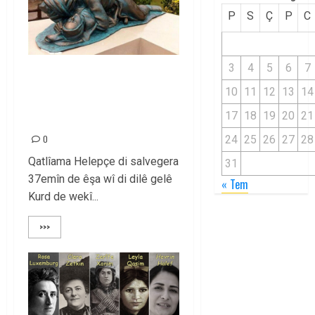
P
S
Ç
P
C
3
4
5
6
7
Em komkujiya
10
11
12
13
14
Helepçe û Enfalê
şermezar dikin!
17
18
19
20
21
0
24
25
26
27
28
Qatlîama Helepçe di salvegera
31
37emîn de êşa wî di dilê gelê
« Tem
Kurd de wekî...
>>>