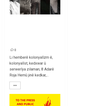
JIN DI DOZA
SOSYALÎZMÊ DE NE
ÇAVDÊRIN
DÎNAMÎKÊN AKTÎFIN
0
Li hemberê kolonyalîzm ê,
kolonyalîst, kedxwar û
serwerîya zilaman; 8 Adarê
Roja Hemû jinê kedkar,...
>>>