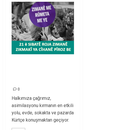
21 ê SIBATÊ ROJA
ZIMANÊ ZIKMAKÎ YA
CÎHANÊ PÎROZ BE
0
Halkımıza çağrımız,
asimilasyonu kırmanın en etkili
yolu, evde, sokakta ve pazarda
Kürtçe konuşmaktan geçiyor.