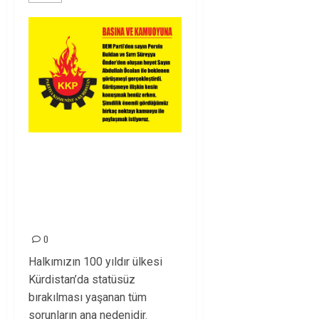
Halkımızın lehine
atılan, atılacak
adımları destekledik,
destekleyeceğiz!
0
Halkımızın 100 yıldır ülkesi
Kürdistan’da statüsüz
bırakılması yaşanan tüm
sorunların ana nedenidir.