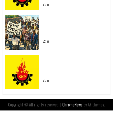
0
15-16 Haziran İşçi Direnişi’nin 56.
Yılında: Yeni Direnişler
Kaçınılmazdır!
0
Rahmi Koç’un Sözleri Bir Gaf
Değil, Sömürgeci Zihniyetin
İfadesidir
0
Copyright © All rights reserved.
|
ChromeNews
by AF themes.