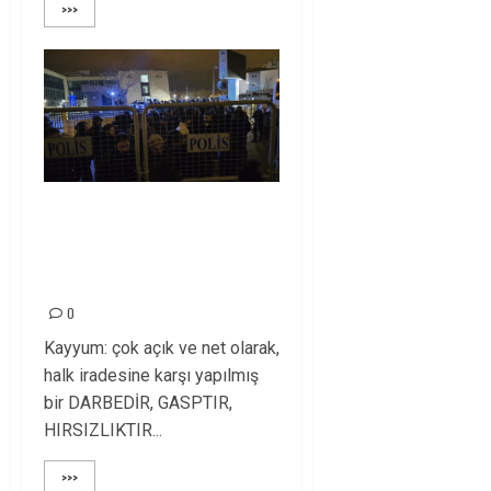
>>>
Kayyum rejimi devam
ederken kardeşlik
olur mu?
0
Kayyum: çok açık ve net olarak,
halk iradesine karşı yapılmış
bir DARBEDİR, GASPTIR,
HIRSIZLIKTIR...
>>>