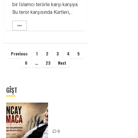
bir İslamcı terörle karşı karşıya.
Bu terör karşısında Kürtleri,...
>>>
Yazı
Previous
1
2
3
4
5
sayfalaması
6
…
23
Next
GÎŞT
Tuncay Atmaca Yoldaşın Anısı
Mücadelemizde Yaşıyor
0