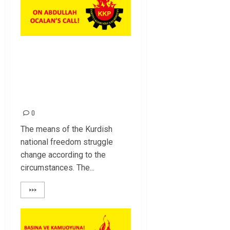
TO THE PRESS AND
PUBLIC / ON
ABDULLAH
OCALAN’S CALL!
0
The means of the Kurdish
national freedom struggle
change according to the
circumstances. The...
>>>