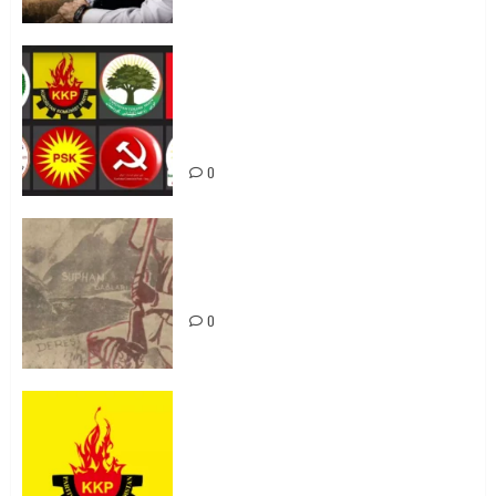
Foruma Çep a Kurdistanî: Em bang
li hemû hêzên Kurdistanî dikin ku
bi yekhelwestî rûbirûyî geşedanan
bibin
0
Zilan Katliamı’nı Unutmadık,
Unutturmayacağız!
0
KKP Parti Meclisi Sonuç Bildirisi:
Ortadoğu Yeniden Şekillenirken
Kürdistan’ın Geleceği ve
Mücadele Hattımız