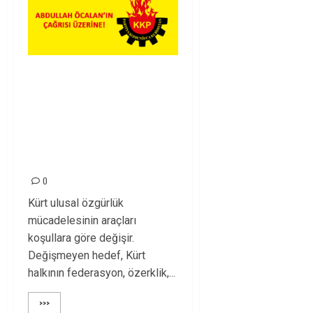
BASINA VE
KAMUOYUNA! /
ABDULLAH
ÖCALAN’IN ÇAĞRISI
ÜZERİNE!
0
Kürt ulusal özgürlük
mücadelesinin araçları
koşullara göre değişir.
Değişmeyen hedef, Kürt
halkının federasyon, özerklik,...
>>>