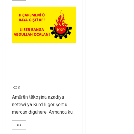
JI ÇAPEMENÎ Û RAYA
GIŞTÎ RE! / LI SER
BANGA ABDULLAH
OCALAN!
0
Amûrên têkoşîna azadiya
netewî ya Kurd li gor şert û
mercan diguhere. Armanca ku...
>>>