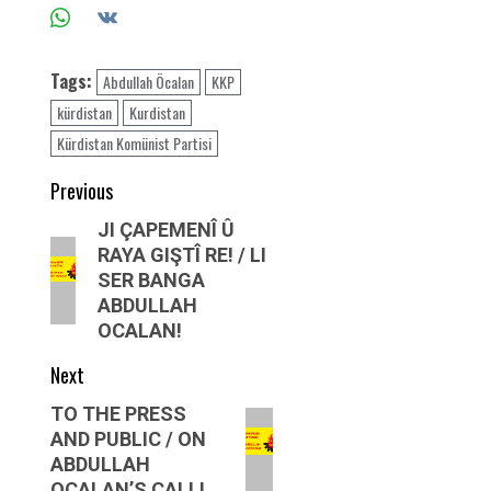
Tags:
Abdullah Öcalan
KKP
kürdistan
Kurdistan
Kürdistan Komünist Partisi
Post
Previous
navigation
Previous
JI ÇAPEMENÎ Û
RAYA GIŞTÎ RE! / LI
post:
SER BANGA
ABDULLAH
OCALAN!
Next
Next
TO THE PRESS
AND PUBLIC / ON
post:
ABDULLAH
OCALAN’S CALL!