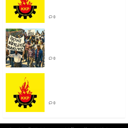
Kürdistan’ın Geleceği ve
Mücadele Hattımız
0
15-16 Haziran İşçi Direnişi’nin 56.
Yılında: Yeni Direnişler
Kaçınılmazdır!
0
Rahmi Koç’un Sözleri Bir Gaf
Değil, Sömürgeci Zihniyetin
İfadesidir
0