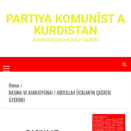
Skip
to
PARTIYA KOMUNÎST A
content
KURDISTAN
KÜRDİSTAN KOMÜNİST PARTİSİ
Primary
Menu
Home
BASINA VE KAMUOYUNA! / ABDULLAH ÖCALAN’IN ÇAĞRISI
ÜZERİNE!