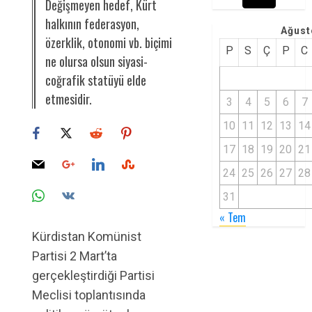
Değişmeyen hedef, Kürt
halkının federasyon,
Ağust
özerklik, otonomi vb. biçimi
P
S
Ç
P
C
ne olursa olsun siyasi-
coğrafik statüyü elde
etmesidir.
3
4
5
6
7
10
11
12
13
14
17
18
19
20
21
24
25
26
27
28
31
« Tem
Kürdistan Komünist
Partisi 2 Mart’ta
gerçekleştirdiği Partisi
Meclisi toplantısında