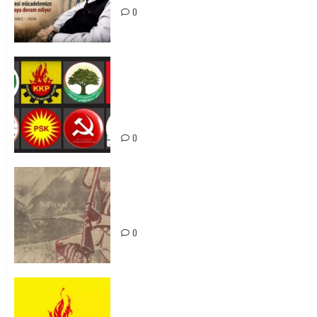
0
Foruma Çep a Kurdistanî: Em bang
li hemû hêzên Kurdistanî dikin ku
bi yekhelwestî rûbirûyî geşedanan
bibin
0
Zilan Katliamı’nı Unutmadık,
Unutturmayacağız!
0
KKP Parti Meclisi Sonuç Bildirisi:
Ortadoğu Yeniden Şekillenirken