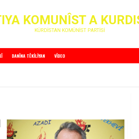
IYA KOMUNÎST A KURD
KÜRDİSTAN KOMÜNİST PARTİSİ
KÎ
DANÎNA TÊKILIYAN
VÎDEO