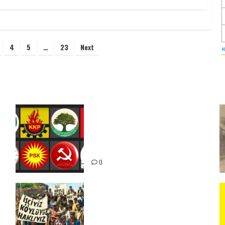
4
5
…
23
Next
Foruma Çep a Kurdistanî: Em
bang li hemû hêzên Kurdistanî
dikin ku bi yekhelwestî rûbirûyî
geşedanan bibin
0
15-16 Haziran İşçi Direnişi’nin
56. Yılında: Yeni Direnişler
Kaçınılmazdır!