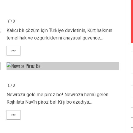
PKK’nin Silah Bırakma Kararı, Sivil Siyasetin Önünü
Açacaktır!
0
Kalıcı bir çözüm için Türkiye devletinin, Kürt halkının
a
temel hak ve özgürlüklerini anayasal güvence...
>>>
NEWROZA GELÊ ME PÎROZ BE!
a
0
Newroza gelê me pîroz be! Newroza hemû gelên
Rojhilata Navîn pîroz be! Kî ji bo azadiya...
.
>>>