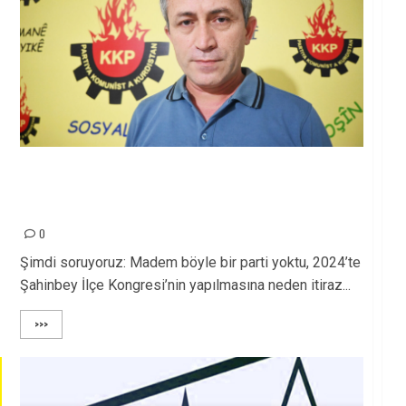
Yargıtay’ın Hukuksuzluğu Antep’te Bir Kez Daha
Tescillendi: KKP İsminden Asla
Vazgeçmeyeceğiz!
0
Şimdi soruyoruz: Madem böyle bir parti yoktu, 2024’te
Şahinbey İlçe Kongresi’nin yapılmasına neden itiraz...
>>>