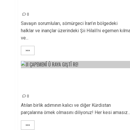
İran-İsrail Savaşı: Ne Şii Hilali Ne de Arz-ı Mevud!
0
Savaşın sorumluları, sömürgeci İran’ın bölgedeki
halklar ve inançlar üzerindeki Şii Hilali’ni egemen kılm
ve...
>>>
JI ÇAPEMENÎ Û RAYA GIŞTÎ RE! / Bang li her kesî
dikin; piştgiriyê bidin pêngava yekîtiya neteweyî y
Rojava!
0
Atılan birlik adımının kalıcı ve diğer Kürdistan
parçalarına örnek olmasını diliyoruz! Her kesi amasız..
>>>