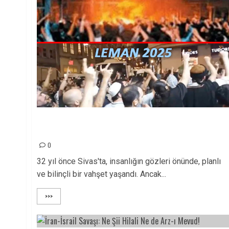
Madımak’tan Leman’a: İktidar değişse de zihniyet
aynı!
0
32 yıl önce Sivas'ta, insanlığın gözleri önünde, planlı
ve bilinçli bir vahşet yaşandı. Ancak...
>>>