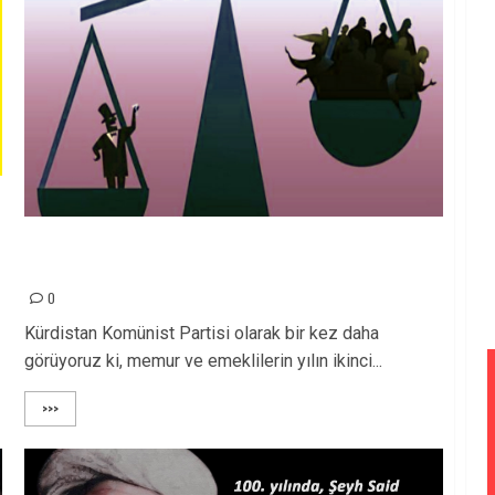
n
İktidar Eliyle Çalışanlar Fakirleştiriliyor, Zenginler
Servetlerine Servet Katıyor!
0
Kürdistan Komünist Partisi olarak bir kez daha
görüyoruz ki, memur ve emeklilerin yılın ikinci...
>>>