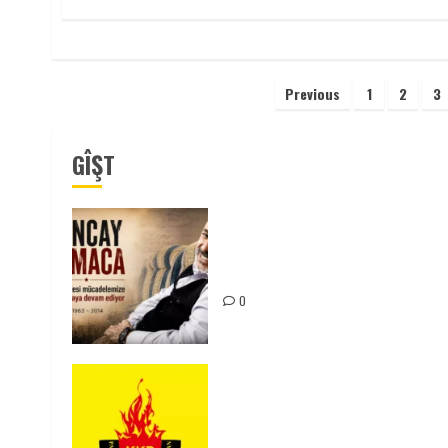
Yazı
Previous
1
2
3
sayfalaması
GÎŞT
Tuncay Atmaca Yoldaşın Anısı
Mücadelemizde Yaşıyor
0
KKP Parti Meclisi Sonuç
Bildirisi: Ortadoğu Yeniden
Şekillenirken Kürdistan’ın