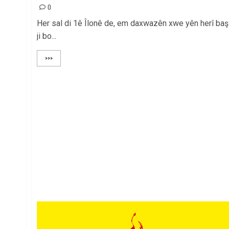
0
Her sal di 1ê Îlonê de, em daxwazên xwe yên herî baş
ji bo...
>>>