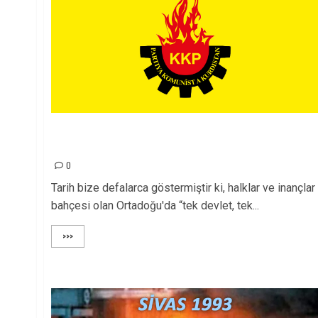
Küresel ve Bölgesel Güçlerin İkiyüzlülüğü: HTŞ’ni
Alevi ve Dürzi Katliamı ve Siyasi Oyunlar!
0
Tarih bize defalarca göstermiştir ki, halklar ve inançlar
bahçesi olan Ortadoğu'da “tek devlet, tek...
>>>