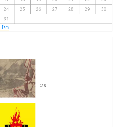
24
25
26
27
28
29
30
31
« Tem
Zilan Katliamı’nı Unutmadık,
Unutturmayacağız!
0
Rahmi Koç’un Sözleri Bir Gaf
Değil, Sömürgeci Zihniyetin
İfadesidir