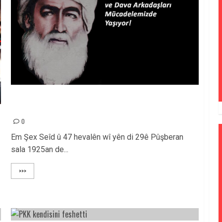
Di Sersala Sedsala Xwe De Şex Seîd Û
Hevalbendên Wî Di Tekoşîna Me De Dijîn!
0
Em Şex Seîd û 47 hevalên wî yên di 29ê Pûşberan
sala 1925an de...
>>>