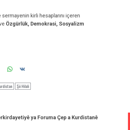
ve sermayenin kirli hesaplarını içeren
 ve
Özgürlük, Demokrasi, Sosyalizm
urdistan
Şii Hilali
erkirdayetiyê ya Foruma Çep a Kurdistanê