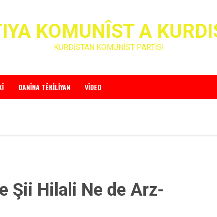
IYA KOMUNÎST A KURD
KÜRDİSTAN KOMÜNİST PARTİSİ
KÎ
DANÎNA TÊKILIYAN
VÎDEO
e Şii Hilali Ne de Arz-