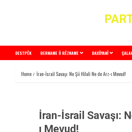
Skip
to
PART
content
DESTPÊK
BERNAME Û RÊZNAME
DAXÛYANÎ
ÇALA
Home
İran-İsrail Savaşı: Ne Şii Hilali Ne de Arz-ı Mevud!
İran-İsrail Savaşı: N
ı Mevud!