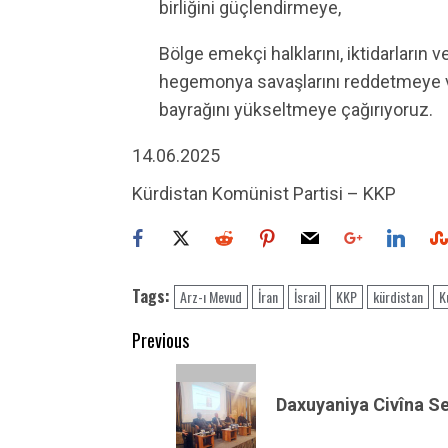
birliğini güçlendirmeye,
Bölge emekçi halklarını, iktidarların 
hegemonya savaşlarını reddetmeye
bayrağını yükseltmeye çağırıyoruz.
14.06.2025
Kürdistan Komünist Partisi – KKP
Tags:
Arz-ı Mevud
İran
İsrail
KKP
kürdistan
K
Post
Previous
navigation
Previous
post:
Daxuyaniya Civîna S