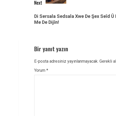
Next
Next
Di Sersala Sedsala Xwe De Şex Seîd Û
post:
Me De Dijîn!
Bir yanıt yazın
E-posta adresiniz yayınlanmayacak.
Gerekli a
Yorum
*