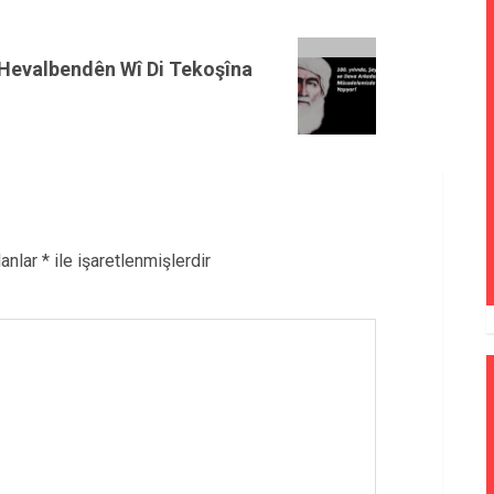
 Hevalbendên Wî Di Tekoşîna
lanlar
*
ile işaretlenmişlerdir