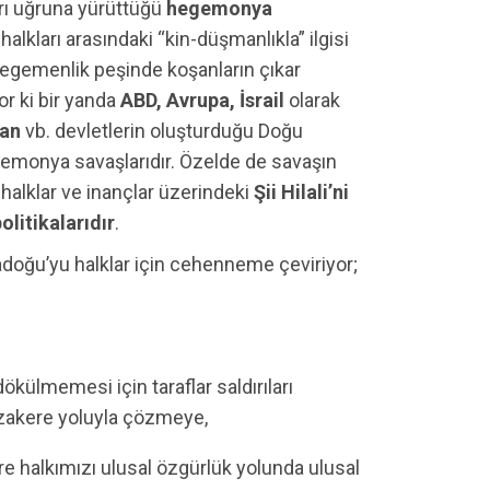
ları uğruna yürüttüğü
hegemonya
alkları arasındaki “kin-düşmanlıkla” ilgisi
egemenlik peşinde koşanların çıkar
or ki bir yanda
ABD, Avrupa, İsrail
olarak
ran
vb. devletlerin oluşturduğu Doğu
emonya savaşlarıdır. Özelde de savaşın
 halklar ve inançlar üzerindeki
Şii Hilali’ni
olitikalarıdır
.
adoğu’yu halklar için cehenneme çeviriyor;
ökülmemesi için taraflar saldırıları
müzakere yoluyla çözmeye,
e halkımızı ulusal özgürlük yolunda ulusal