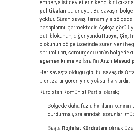
emperyalist devletlerin kendi kirli çıkar
politikaları
bulunuyor. Bu savaşın bölge h
yoktur. Süren savaş, tamamıyla bölgede 
hesaplarını içermektedir. Açıkça görülüy
Batı blokunun, diğer yanda
Rusya, Çin, İ
blokunun bölge üzerinde süren yeni heg
sorumluları, sömürgeci İran’ın bölgedeki
egemen kılma
ve İsrail’in
Arz-ı Mevud p
Her savaşta olduğu gibi bu savaş da Ort
ölen, zarar gören yine yoksul halklardır.
Kürdistan Komünist Partisi olarak;
Bölgede daha fazla halkların kanının d
durdurmalı, aralarındaki sorunları 
Başta
Rojhilat Kürdistanı
olmak üzer