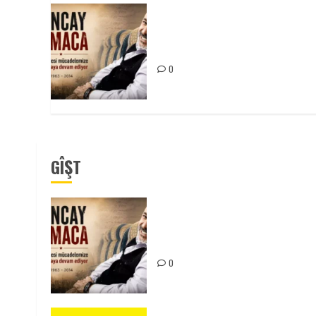
Tuncay Atmaca Yoldaşın Anısı
Mücadelemizde Yaşıyor
0
GÎŞT
Tuncay Atmaca Yoldaşın Anısı
Mücadelemizde Yaşıyor
0