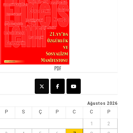
PDF
Ağustos 2026
P
S
Ç
P
C
C
P
1
2