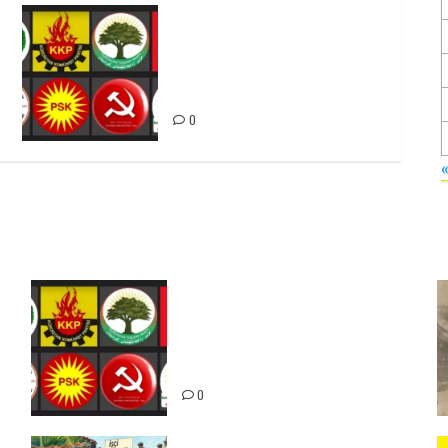
Foruma Çep a Kurdistanî: Em
bang li hemû hêzên Kurdistanî
dikin ku bi yekhelwestî
rûbirûyî geşedanan bibin
0
Foruma Çep a Kurdistanî: Em
bang li hemû hêzên Kurdistanî
dikin ku bi yekhelwestî rûbirûyî
geşedanan bibin
0