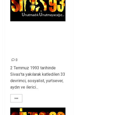
MADIMAK
KATLİAMININ
HESABINI
SORACAĞIZ!
0
2 Temmuz 1993 tarihinde
Sivas’ta yakılarak katledilen 33
devrimci, sosyalist, yurtsever,
aydın ve ilerici...
>>>