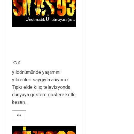
ADALET BEKLEYEN
SİVAS MADIMAK
KATLİAMI!
0
yıldönümünde yaşamını
yitirenleri saygıyla anıyoruz.
Tıpkı elde kılıç televizyonda
dünyaya göstere göstere kelle
kesen...
>>>