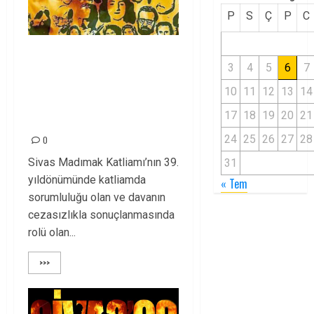
P
S
Ç
P
C
Madımak: Alevi
3
4
5
6
7
halkımıza karşı
10
11
12
13
14
planlanmış bir
17
18
19
20
21
katliam!
24
25
26
27
28
0
Sivas Madımak Katliamı’nın 39.
31
yıldönümünde katliamda
« Tem
sorumluluğu olan ve davanın
cezasızlıkla sonuçlanmasında
rolü olan...
>>>