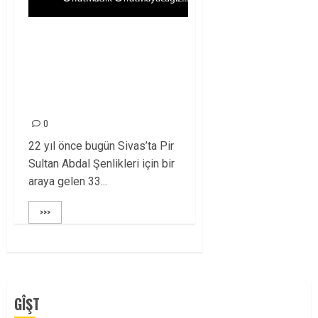
SİVAS MADIMAK
KATLİAMI’NI
UNUTMADIK,
UNUTTURMAYACAĞIZ!
0
22 yıl önce bugün Sivas’ta Pir
Sultan Abdal Şenlikleri için bir
araya gelen 33...
>>>
GÎŞT