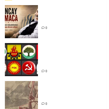
Tuncay Atmaca Yoldaşın Anısı
Mücadelemizde Yaşıyor
0
Foruma Çep a Kurdistanî: Em bang
li hemû hêzên Kurdistanî dikin ku
bi yekhelwestî rûbirûyî geşedanan
bibin
0
Zilan Katliamı’nı Unutmadık,
Unutturmayacağız!
0