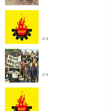
KKP Parti Meclisi Sonuç Bildirisi:
Ortadoğu Yeniden Şekillenirken
Kürdistan’ın Geleceği ve
Mücadele Hattımız
0
15-16 Haziran İşçi Direnişi’nin 56.
Yılında: Yeni Direnişler
Kaçınılmazdır!
0
Rahmi Koç’un Sözleri Bir Gaf
Değil, Sömürgeci Zihniyetin
İfadesidir