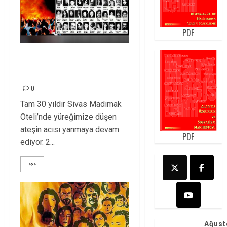
PDF
Madımak hala
yanıyor!
0
Tam 30 yıldır Sivas Madımak
Oteli’nde yüreğimize düşen
ateşin acısı yanmaya devam
PDF
ediyor. 2...
>>>
Ağust