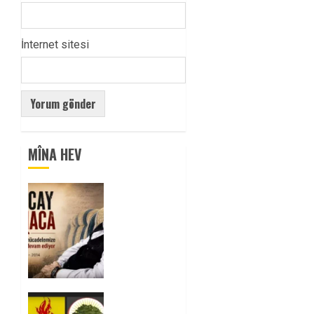
İnternet sitesi
MÎNA HEV
Tuncay
Atmaca
Yoldaşın
Anısı
Mücadelemizde
Yaşıyor
0
Foruma