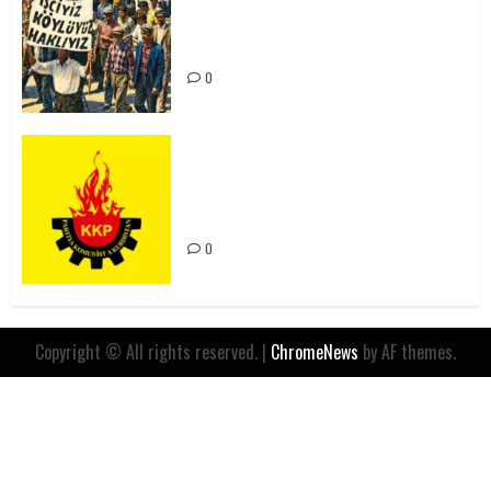
15-16 Haziran İşçi Direnişi’nin 56.
Yılında: Yeni Direnişler
Kaçınılmazdır!
0
Rahmi Koç’un Sözleri Bir Gaf
Değil, Sömürgeci Zihniyetin
İfadesidir
0
Copyright © All rights reserved.
|
ChromeNews
by AF themes.