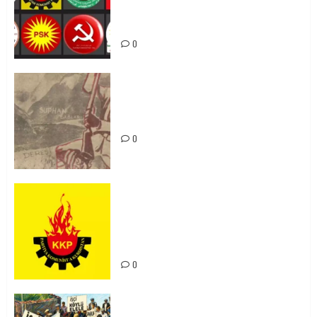
bi yekhelwestî rûbirûyî geşedanan
bibin
0
Zilan Katliamı’nı Unutmadık,
Unutturmayacağız!
0
KKP Parti Meclisi Sonuç Bildirisi:
Ortadoğu Yeniden Şekillenirken
Kürdistan’ın Geleceği ve
Mücadele Hattımız
0