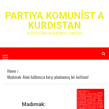
Skip
to
PARTIYA KOMUNÎST A
content
KURDISTAN
KÜRDİSTAN KOMÜNİST PARTİSİ
Primary
Menu
Home
Madımak: Alevi halkımıza karşı planlanmış bir katliam!
Madımak: