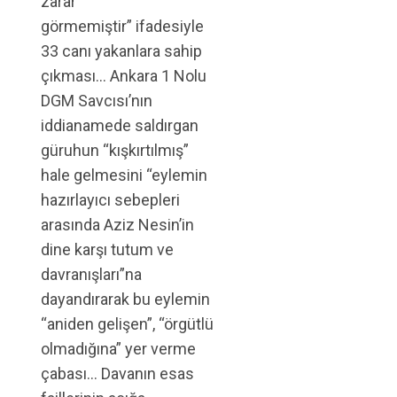
zarar
görmemiştir” ifadesiyle
33 canı yakanlara sahip
çıkması… Ankara 1 Nolu
DGM Savcısı’nın
iddianamede saldırgan
güruhun “kışkırtılmış”
hale gelmesini “eylemin
hazırlayıcı sebepleri
arasında Aziz Nesin’in
dine karşı tutum ve
davranışları”na
dayandırarak bu eylemin
“aniden gelişen”, “örgütlü
olmadığına” yer verme
çabası… Davanın esas