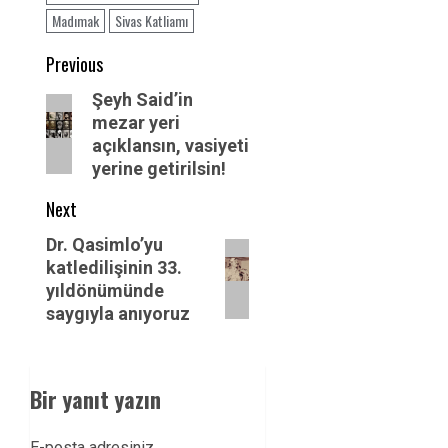
Madımak
Sivas Katliamı
Post
Previous
navigation
Previous
Şeyh Said’in
mezar yeri
post:
açıklansın, vasiyeti
yerine getirilsin!
Next
Next
Dr. Qasimlo’yu
katledilişinin 33.
post:
yıldönümünde
saygıyla anıyoruz
Bir yanıt yazın
E-posta adresiniz