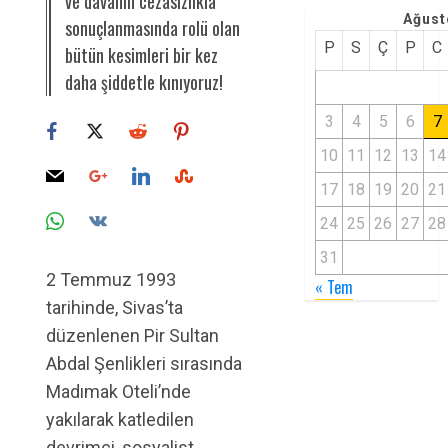
ve davanın cezasızlıkla
Ağust
sonuçlanmasında rolü olan
P
S
Ç
P
C
bütün kesimleri bir kez
daha şiddetle kınıyoruz!
3
4
5
6
7
10
11
12
13
14
17
18
19
20
21
24
25
26
27
28
31
2 Temmuz 1993
« Tem
tarihinde, Sivas’ta
düzenlenen Pir Sultan
Abdal Şenlikleri sırasında
Madımak Oteli’nde
yakılarak katledilen
devrimci, sosyalist,