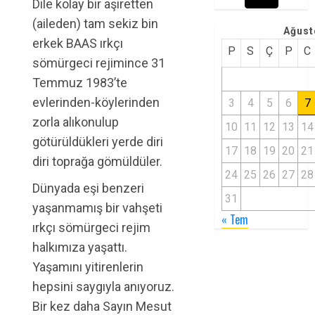
Dile kolay bir aşiretten
(aileden) tam sekiz bin
Ağust
erkek BAAS ırkçı
P
S
Ç
P
C
sömürgeci rejimince 31
Temmuz 1983’te
evlerinden-köylerinden
3
4
5
6
7
zorla alıkonulup
10
11
12
13
14
götürüldükleri yerde diri
17
18
19
20
21
diri toprağa gömüldüler.
24
25
26
27
28
Dünyada eşi benzeri
31
yaşanmamış bir vahşeti
« Tem
ırkçı sömürgeci rejim
halkımıza yaşattı.
Yaşamını yitirenlerin
hepsini saygıyla anıyoruz.
Bir kez daha Sayın Mesut