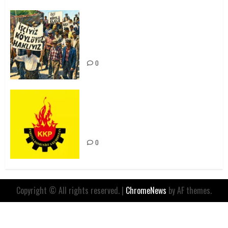
15-16 Haziran İşçi Direnişi’nin 56.
Yılında: Yeni Direnişler
Kaçınılmazdır!
0
Rahmi Koç’un Sözleri Bir Gaf
Değil, Sömürgeci Zihniyetin
İfadesidir
0
Copyright © All rights reserved.
|
ChromeNews
by AF themes.