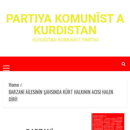
Skip
to
PARTIYA KOMUNÎST A
content
KURDISTAN
KÜRDİSTAN KOMÜNİST PARTİSİ
Primary
Menu
Home
BARZANİ AİLESİNİN ŞAHSINDA KÜRT HALKININ ACISI HALEN
DİRİ!