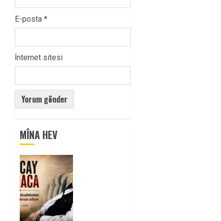
E-posta
*
İnternet sitesi
MÎNA HEV
Tuncay
Atmaca
Yoldaşın
Anısı
Mücadelemizde
Yaşıyor