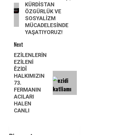
KÜRDİSTAN
post:
ÖZGÜRLÜK VE
SOSYALİZM
MÜCADELESİNDE
YAŞATIYORUZ!
Next
Next
EZİLENLERİN
EZİLENİ
post:
ÊZİDÎ
HALKIMIZIN
73.
FERMANIN
ACILARI
HALEN
CANLI