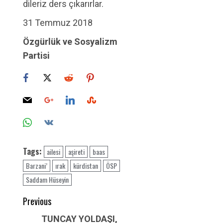
dileriz ders çıkarırlar.
31 Temmuz 2018
Özgürlük ve Sosyalizm
Partisi
Tags:
ailesi
aşireti
baas
Barzani’
ırak
kürdistan
ÖSP
Saddam Hüseyin
Post
Previous
navigation
Previous
TUNCAY YOLDAŞI,