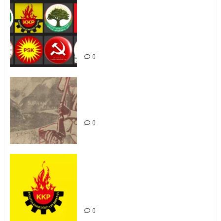
Foruma Çep a Kurdistanî: Em bang
li hemû hêzên Kurdistanî dikin ku
bi yekhelwestî rûbirûyî geşedanan
bibin
0
Zilan Katliamı’nı Unutmadık,
Unutturmayacağız!
0
KKP Parti Meclisi Sonuç Bildirisi:
Ortadoğu Yeniden Şekillenirken
Kürdistan’ın Geleceği ve
Mücadele Hattımız
0