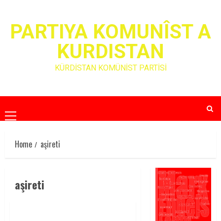
Skip
to
PARTIYA KOMUNÎST A
content
KURDISTAN
KÜRDİSTAN KOMÜNİST PARTİSİ
Primary
Menu
Home
aşireti
aşireti
BARZANİ AİLESİNİN