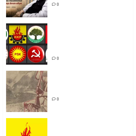
0
Foruma Çep a Kurdistanî: Em bang
li hemû hêzên Kurdistanî dikin ku
bi yekhelwestî rûbirûyî geşedanan
bibin
0
Zilan Katliamı’nı Unutmadık,
Unutturmayacağız!
0
KKP Parti Meclisi Sonuç Bildirisi:
Ortadoğu Yeniden Şekillenirken