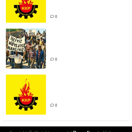
Kürdistan’ın Geleceği ve
Mücadele Hattımız
0
15-16 Haziran İşçi Direnişi’nin 56.
Yılında: Yeni Direnişler
Kaçınılmazdır!
0
Rahmi Koç’un Sözleri Bir Gaf
Değil, Sömürgeci Zihniyetin
İfadesidir
0