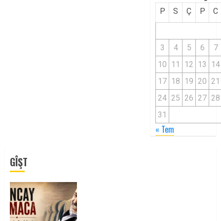
P
S
Ç
P
C
3
4
5
6
7
10
11
12
13
14
17
18
19
20
21
24
25
26
27
28
31
« Tem
GÎŞT
Tuncay Atmaca Yoldaşın Anısı
Mücadelemizde Yaşıyor