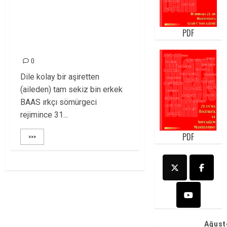
ŞAHSINDA KÜRT
HALKININ ACISI
PDF
HALEN DİRİ!
0
Dile kolay bir aşiretten
(aileden) tam sekiz bin erkek
BAAS ırkçı sömürgeci
rejimince 31...
PDF
>>>
Ağust