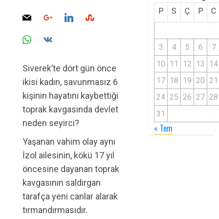
P
S
Ç
P
C
3
4
5
6
7
10
11
12
13
14
Siverek’te dört gün önce
17
18
19
20
21
ikisi kadın, savunmasız 6
kişinin hayatını kaybettiği
24
25
26
27
28
toprak kavgasında devlet
31
neden seyirci?
« Tem
Yaşanan vahim olay aynı
İzol ailesinin, kökü 17 yıl
öncesine dayanan toprak
kavgasının saldırgan
tarafça yeni canlar alarak
tırmandırmasıdır.