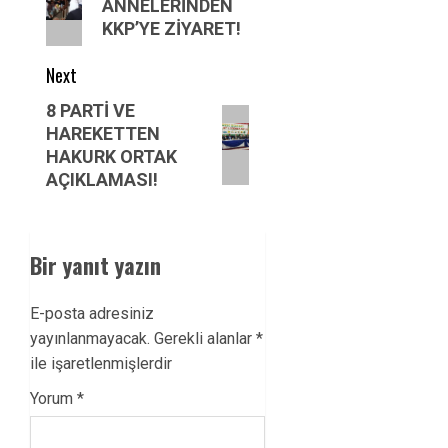
post:
ANNELERİNDEN
KKP’YE ZİYARET!
Next
Next
8 PARTİ VE
HAREKETTEN
post:
HAKURK ORTAK
AÇIKLAMASI!
Bir yanıt yazın
E-posta adresiniz
yayınlanmayacak.
Gerekli alanlar
*
ile işaretlenmişlerdir
Yorum
*