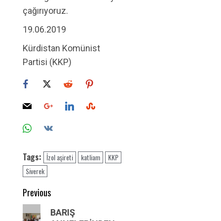
çağırıyoruz.
19.06.2019
Kürdistan Komünist
Partisi (KKP)
Tags:
İzol aşireti
katliam
KKP
Siverek
Post
Previous
navigation
Previous
BARIŞ