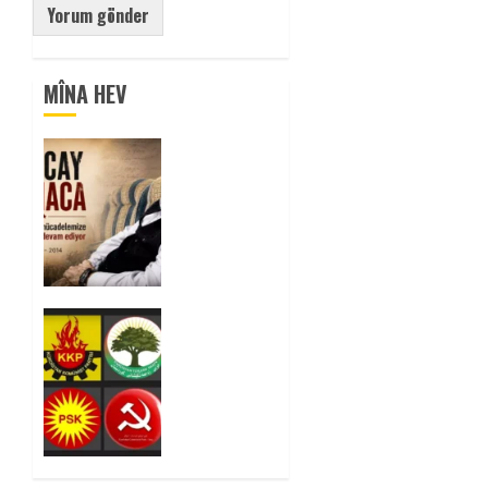
MÎNA HEV
Tuncay
Atmaca
Yoldaşın
Anısı
Mücadelemizde
Yaşıyor
0
Foruma
Çep a
Kurdistanî:
Em bang
li hemû
hêzên
Kurdistanî
dikin ku