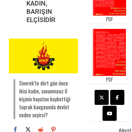
KADIN,
BARIŞIN
PDF
ELÇİSİDİR
PDF
Siverek’te dört gün önce
ikisi kadın, savunmasız 6
kişinin hayatını kaybettiği
toprak kavgasında devlet
neden seyirci?
Ağust