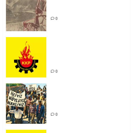
Zilan Katliamı’nı Unutmadık,
Unutturmayacağız!
0
KKP Parti Meclisi Sonuç Bildirisi:
Ortadoğu Yeniden Şekillenirken
Kürdistan’ın Geleceği ve
Mücadele Hattımız
0
15-16 Haziran İşçi Direnişi’nin 56.
Yılında: Yeni Direnişler
Kaçınılmazdır!
0