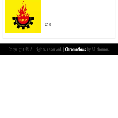
Rahmi Koç’un Sözleri Bir Gaf
Değil, Sömürgeci Zihniyetin
İfadesidir
0
Copyright © All rights reserved.
|
ChromeNews
by AF themes.