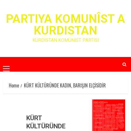
Skip
to
PARTIYA KOMUNÎST A
content
KURDISTAN
KÜRDİSTAN KOMÜNİST PARTİSİ
Primary
Menu
Home
KÜRT KÜLTÜRÜNDE KADIN, BARIŞIN ELÇİSİDİR
KÜRT
KÜLTÜRÜNDE