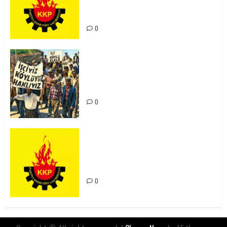
Kürdistan’ın Geleceği ve
Mücadele Hattımız
0
15-16 Haziran İşçi Direnişi’nin 56.
Yılında: Yeni Direnişler
Kaçınılmazdır!
0
Rahmi Koç’un Sözleri Bir Gaf
Değil, Sömürgeci Zihniyetin
İfadesidir
0