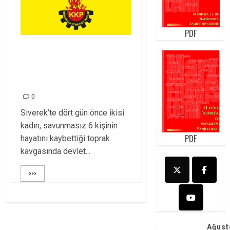
PDF
KÜRT KÜLTÜRÜNDE
KADIN, BARIŞIN
ELÇİSİDİR
0
Siverek’te dört gün önce ikisi
kadın, savunmasız 6 kişinin
PDF
hayatını kaybettiği toprak
kavgasında devlet...
>>>
Ağust