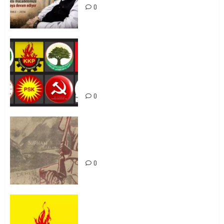
0
Foruma Çep a Kurdistanî: Em bang
li hemû hêzên Kurdistanî dikin ku
bi yekhelwestî rûbirûyî geşedanan
bibin
0
Zilan Katliamı’nı Unutmadık,
Unutturmayacağız!
0
KKP Parti Meclisi Sonuç Bildirisi:
Ortadoğu Yeniden Şekillenirken