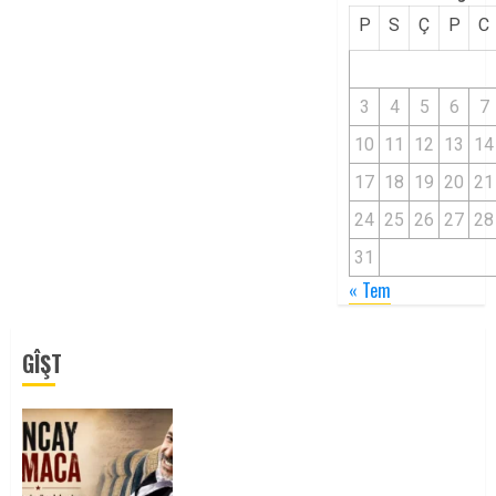
P
S
Ç
P
C
3
4
5
6
7
10
11
12
13
14
17
18
19
20
21
24
25
26
27
28
31
« Tem
GÎŞT
Tuncay Atmaca Yoldaşın Anısı
Mücadelemizde Yaşıyor