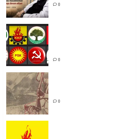
0
Foruma Çep a Kurdistanî: Em bang
li hemû hêzên Kurdistanî dikin ku
bi yekhelwestî rûbirûyî geşedanan
bibin
0
Zilan Katliamı’nı Unutmadık,
Unutturmayacağız!
0
KKP Parti Meclisi Sonuç Bildirisi:
Ortadoğu Yeniden Şekillenirken