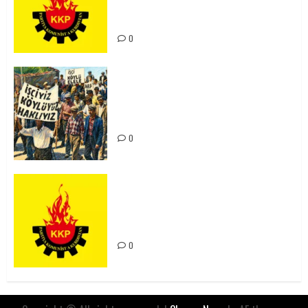
Kürdistan’ın Geleceği ve
Mücadele Hattımız
0
15-16 Haziran İşçi Direnişi’nin 56.
Yılında: Yeni Direnişler
Kaçınılmazdır!
0
Rahmi Koç’un Sözleri Bir Gaf
Değil, Sömürgeci Zihniyetin
İfadesidir
0