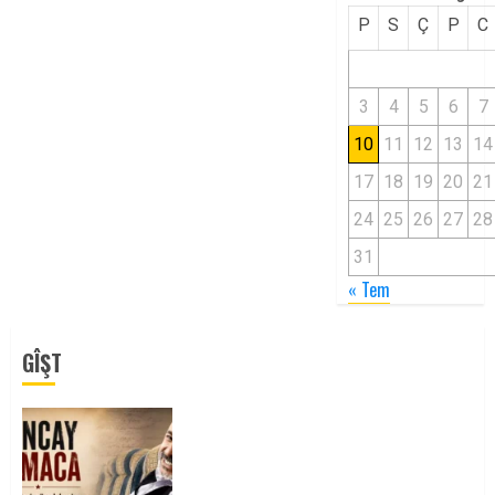
P
S
Ç
P
C
3
4
5
6
7
10
11
12
13
14
17
18
19
20
21
24
25
26
27
28
31
« Tem
GÎŞT
Tuncay Atmaca Yoldaşın Anısı
Mücadelemizde Yaşıyor