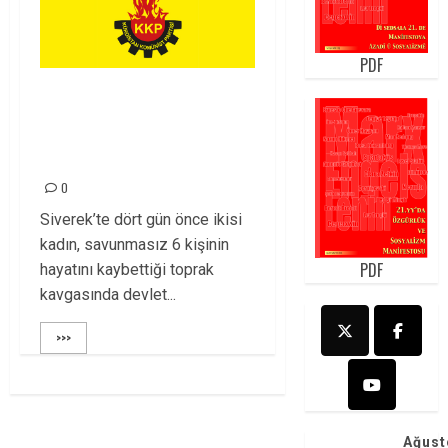
PDF
KÜRT KÜLTÜRÜNDE
KADIN, BARIŞIN
ELÇİSİDİR
0
Siverek’te dört gün önce ikisi
kadın, savunmasız 6 kişinin
PDF
hayatını kaybettiği toprak
kavgasında devlet...
>>>
Ağust