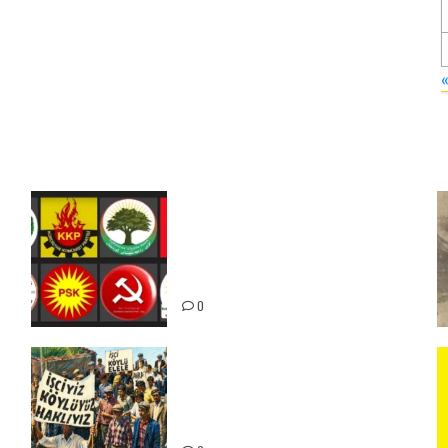
Foruma Çep a Kurdistanî: Em
bang li hemû hêzên Kurdistanî
dikin ku bi yekhelwestî rûbirûyî
geşedanan bibin
0
15-16 Haziran İşçi Direnişi’nin
56. Yılında: Yeni Direnişler
Kaçınılmazdır!
ız