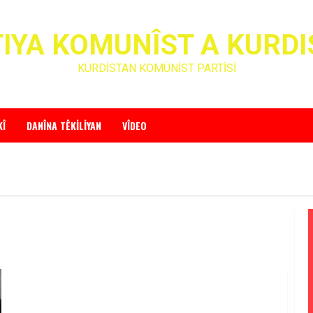
IYA KOMUNÎST A KURD
KÜRDİSTAN KOMÜNİST PARTİSİ
KÎ
DANÎNA TÊKILIYAN
VÎDEO