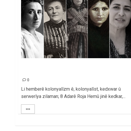
JIN DI DOZA SOSYALÎZMÊ DE NE ÇAVDÊRIN
DÎNAMÎKÊN AKTÎFIN
0
Li hemberê kolonyalîzm ê, kolonyalîst, kedxwar û
serwerîya zilaman; 8 Adarê Roja Hemû jinê kedkar,...
>>>