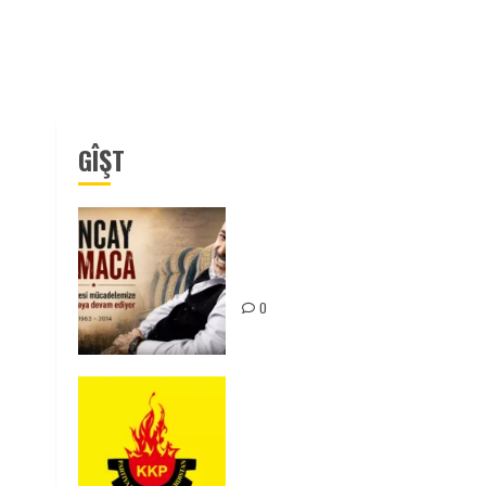
GÎŞT
Tuncay Atmaca Yoldaşın Anısı
Mücadelemizde Yaşıyor
0
KKP Parti Meclisi Sonuç
Bildirisi: Ortadoğu Yeniden
Şekillenirken Kürdistan’ın
Geleceği ve Mücadele Hattım