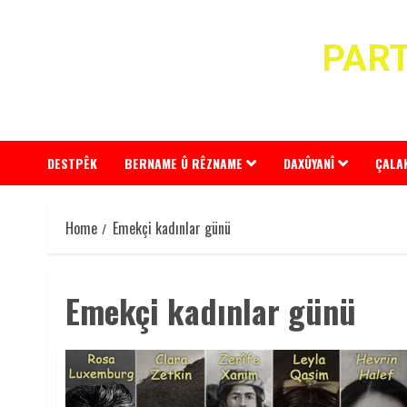
Skip
to
PART
content
DESTPÊK
BERNAME Û RÊZNAME
DAXÛYANÎ
ÇALA
Home
Emekçi kadınlar günü
Emekçi kadınlar günü