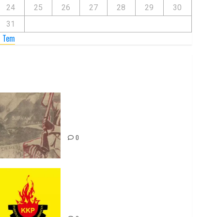
24
25
26
27
28
29
30
31
« Tem
Zilan Katliamı’nı Unutmadık,
Unutturmayacağız!
0
Rahmi Koç’un Sözleri Bir Gaf
Değil, Sömürgeci Zihniyetin
İfadesidir