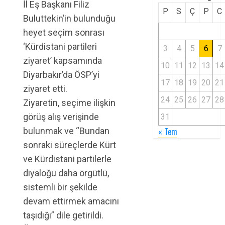
İl Eş Başkanı Filiz
P
S
Ç
P
C
Buluttekin’in bulunduğu
heyet seçim sonrası
‘Kürdistani partileri
3
4
5
6
7
ziyaret’ kapsamında
10
11
12
13
14
Diyarbakır’da ÖSP’yi
17
18
19
20
21
ziyaret etti.
24
25
26
27
28
Ziyaretin, seçime ilişkin
görüş alış verişinde
31
bulunmak ve “Bundan
« Tem
sonraki süreçlerde Kürt
ve Kürdistani partilerle
diyaloğu daha örgütlü,
sistemli bir şekilde
devam ettirmek amacını
taşıdığı” dile getirildi.