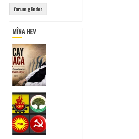
MÎNA HEV
Tuncay
Atmaca
Yoldaşın
Anısı
Mücadelemizde
Yaşıyor
0
Foruma
Çep a
Kurdistanî:
Em bang
li hemû
hêzên
Kurdistanî