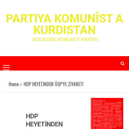
Skip
to
PARTIYA KOMUNÎST A
content
KURDISTAN
KÜRDİSTAN KOMÜNİST PARTİSİ
Primary
Menu
Home
HDP HEYETİNDEN ÖSP’YE ZİYARET!
HDP
HEYETİNDEN