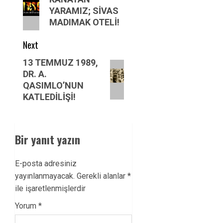
post:
YARAMIZ; SİVAS
MADIMAK OTELİ!
Next
Next
13 TEMMUZ 1989,
DR. A.
post:
QASIMLO’NUN
KATLEDİLİŞİ!
Bir yanıt yazın
E-posta adresiniz
yayınlanmayacak.
Gerekli alanlar
*
ile işaretlenmişlerdir
Yorum
*