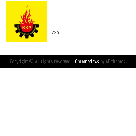
Rahmi Koç’un Sözleri Bir Gaf
Değil, Sömürgeci Zihniyetin
İfadesidir
0
Copyright © All rights reserved.
|
ChromeNews
by AF themes.