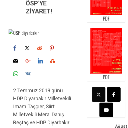
ÖSP’YE
ZİYARET!
PDF
PDF
2 Temmuz 2018 günü
HDP Diyarbakır Milletvekili
İmam Taşçıer, Siirt
Milletvekili Meral Danış
Beştaş ve HDP Diyarbakır
Ağust