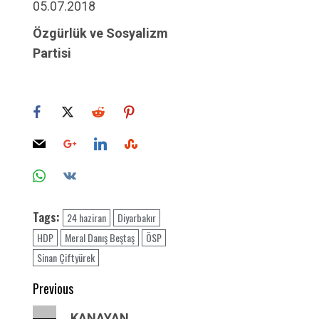
05.07.2018
Özgürlük ve Sosyalizm
Partisi
Tags:
24 haziran
Diyarbakır
HDP
Meral Danış Beştaş
ÖSP
Sinan Çiftyürek
Post
Previous
navigation
Previous
KANAYAN