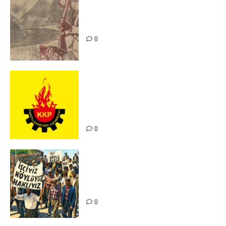
Zilan Katliamı’nı Unutmadık,
Unutturmayacağız!
0
KKP Parti Meclisi Sonuç Bildirisi:
Ortadoğu Yeniden Şekillenirken
Kürdistan’ın Geleceği ve
Mücadele Hattımız
0
15-16 Haziran İşçi Direnişi’nin 56.
Yılında: Yeni Direnişler
Kaçınılmazdır!
0