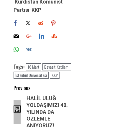
Kürdistan Komünist
Partisi-KKP
Tags:
16 Mart
Beyazıt Katliamı
İstanbul Üniversitesi
KKP
Post
Previous
navigation
Previous
HALİL ULUĞ
YOLDAŞIMIZI 40.
post:
YILINDA DA
ÖZLEMLE
ANIYORUZ!