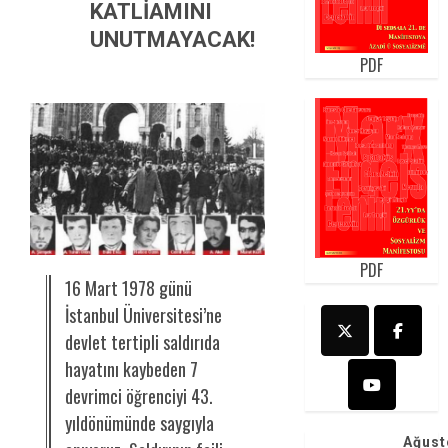
KATLİAMINI
UNUTMAYACAK!
PDF
PDF
16 Mart 1978 günü
İstanbul Üniversitesi’ne
devlet tertipli saldırıda
hayatını kaybeden 7
devrimci öğrenciyi 43.
yıldönümünde saygıyla
Ağust