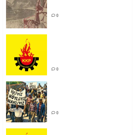
Zilan Katliamı’nı Unutmadık,
Unutturmayacağız!
0
KKP Parti Meclisi Sonuç Bildirisi:
Ortadoğu Yeniden Şekillenirken
Kürdistan’ın Geleceği ve
Mücadele Hattımız
0
15-16 Haziran İşçi Direnişi’nin 56.
Yılında: Yeni Direnişler
Kaçınılmazdır!
0