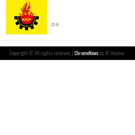
Rahmi Koç’un Sözleri Bir Gaf
Değil, Sömürgeci Zihniyetin
İfadesidir
0
Copyright © All rights reserved.
|
ChromeNews
by AF themes.