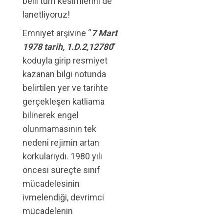
belli tüm kesimlerini de
lanetliyoruz!
Emniyet arşivine “
7 Mart
1978 tarih, 1.D.2,12780
”
koduyla girip resmiyet
kazanan bilgi notunda
belirtilen yer ve tarihte
gerçekleşen katliama
bilinerek engel
olunmamasının tek
nedeni rejimin artan
korkularıydı. 1980 yılı
öncesi süreçte sınıf
mücadelesinin
ivmelendiği, devrimci
mücadelenin