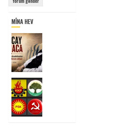
MÎNA HEV
Tuncay
Atmaca
Yoldaşın
Anısı
Mücadelemizde
Yaşıyor
0
Foruma
Çep a
Kurdistanî:
Em bang
li hemû
hêzên
Kurdistanî
dikin ku