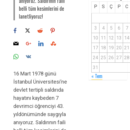
anıyoruz. Saldırının faili
P
S
Ç
P
C
belli tüm kesimlerini de
lanetliyoruz!
3
4
5
6
7
10
11
12
13
14
17
18
19
20
21
24
25
26
27
28
31
16 Mart 1978 günü
« Tem
İstanbul Üniversitesi’ne
devlet tertipli saldırıda
hayatını kaybeden 7
devrimci öğrenciyi 43.
yıldönümünde saygıyla
anıyoruz. Saldırının faili