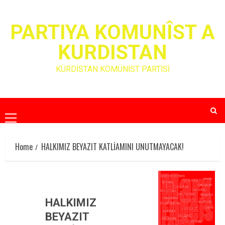
Skip
to
PARTIYA KOMUNÎST A
content
KURDISTAN
KÜRDİSTAN KOMÜNİST PARTİSİ
Primary
Menu
Home
HALKIMIZ BEYAZIT KATLİAMINI UNUTMAYACAK!
HALKIMIZ
BEYAZIT