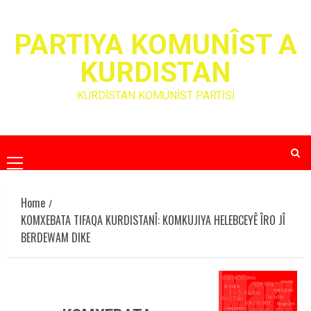
Skip
to
PARTIYA KOMUNÎST A
content
KURDISTAN
KÜRDİSTAN KOMÜNİST PARTİSİ
Primary
Menu
Home
KOMXEBATA TIFAQA KURDISTANÎ: KOMKUJIYA HELEBCEYÊ ÎRO JÎ
BERDEWAM DIKE