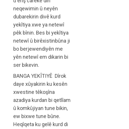
û êriş careke din
neqewimin û neyên
dubarekirin divê kurd
yekîtiya xwe ya netewî
pêk bînin. Bes bi yekîtiya
netewî û birêxistinbûna ji
bo berjewendiyên me
yên netewî em dikarin bi
ser bikevin.
BANGA YEKÎTIYÊ Dîrok
daye xûyakirin ku kesên
xwestine têkoşîna
azadiya kurdan bi qetlîam
û komkûjiyan tune bikin,
ew bixwe tune bûne.
Heqîqeta ku gelê kurd di