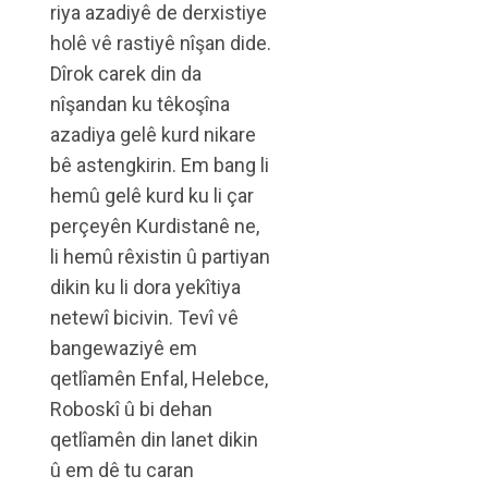
riya azadiyê de derxistiye
holê vê rastiyê nîşan dide.
Dîrok carek din da
nîşandan ku têkoşîna
azadiya gelê kurd nikare
bê astengkirin. Em bang li
hemû gelê kurd ku li çar
perçeyên Kurdistanê ne,
li hemû rêxistin û partiyan
dikin ku li dora yekîtiya
netewî bicivin. Tevî vê
bangewaziyê em
qetlîamên Enfal, Helebce,
Roboskî û bi dehan
qetlîamên din lanet dikin
û em dê tu caran