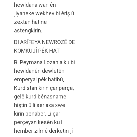
hewldana wan ên
jiyaneke wekhev bi êriş û
zextan hatine
astengkirin.
DI ARÎFEYA NEWROZÊ DE
KOMKUJÎ PÊK HAT
Bi Peymana Lozan a ku bi
hewldanên dewletên
emperyal pêk hatibû,
Kurdistan kirin çar perçe,
gelê kurd bênasname
hiştin û li ser axa xwe
kirin penaber. Li çar
perçeyan kesên ku li
hember zilmê derketin jî