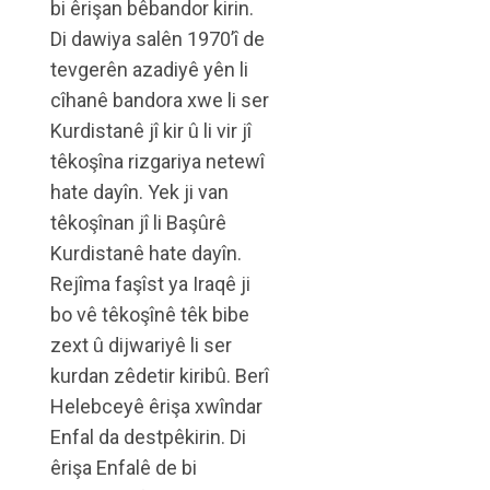
bi êrişan bêbandor kirin.
Di dawiya salên 1970’î de
tevgerên azadiyê yên li
cîhanê bandora xwe li ser
Kurdistanê jî kir û li vir jî
têkoşîna rizgariya netewî
hate dayîn. Yek ji van
têkoşînan jî li Başûrê
Kurdistanê hate dayîn.
Rejîma faşîst ya Iraqê ji
bo vê têkoşînê têk bibe
zext û dijwariyê li ser
kurdan zêdetir kiribû. Berî
Helebceyê êrişa xwîndar
Enfal da destpêkirin. Di
êrişa Enfalê de bi