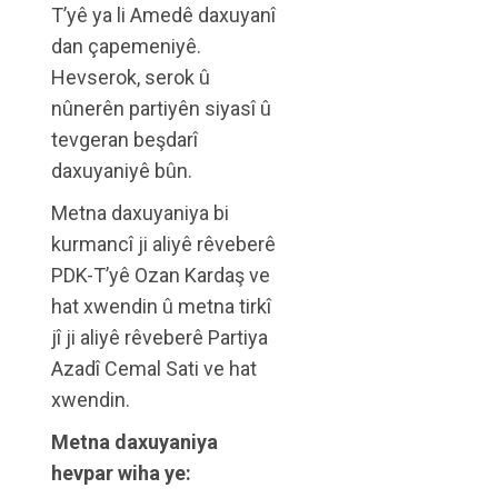
T’yê ya li Amedê daxuyanî
dan çapemeniyê.
Hevserok, serok û
nûnerên partiyên siyasî û
tevgeran beşdarî
daxuyaniyê bûn.
Metna daxuyaniya bi
kurmancî ji aliyê rêveberê
PDK-T’yê Ozan Kardaş ve
hat xwendin û metna tirkî
jî ji aliyê rêveberê Partiya
Azadî Cemal Sati ve hat
xwendin.
Metna daxuyaniya
hevpar wiha ye: