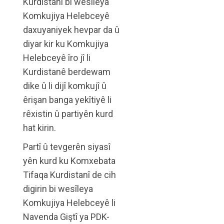
Kurdistanî bi wesîleya
Komkujiya Helebceyê
daxuyaniyek hevpar da û
diyar kir ku Komkujiya
Helebceyê îro jî li
Kurdistanê berdewam
dike û li dijî komkujî û
êrişan banga yekîtiyê li
rêxistin û partiyên kurd
hat kirin.
Partî û tevgerên siyasî
yên kurd ku Komxebata
Tifaqa Kurdistanî de cih
digirin bi wesîleya
Komkujiya Helebceyê li
Navenda Giştî ya PDK-