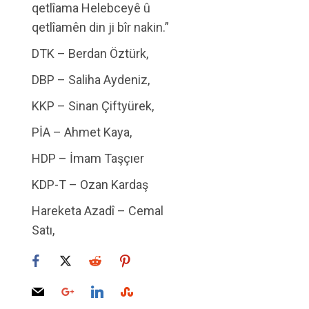
qetlîama Helebceyê û
qetlîamên din ji bîr nakin.”
DTK – Berdan Öztürk,
DBP – Saliha Aydeniz,
KKP – Sinan Çiftyürek,
PİA – Ahmet Kaya,
HDP – İmam Taşçıer
KDP-T – Ozan Kardaş
Hareketa Azadî –
Cemal
Satı,