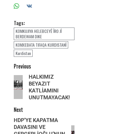
Tags:
KOMKUJIYA HELEBCEYÊ ÎRO JÎ
BERDEWAM DIKE
KOMXEBATA TIFAQA KURDISTANÎ
Kurdistan
Post
Previous
navigation
Previous
HALKIMIZ
BEYAZIT
post:
KATLİAMINI
UNUTMAYACAK!
Next
Next
HDP’YE KAPATMA
DAVASINI VE
post:
GERGERLİOĞLU’NUN