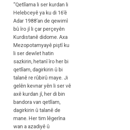
“Qetlîama li ser kurdan li
Helebceyê ya ku di 16’ê
Adar 1988’an de qewimî
bû îro jî li çar perçeyên
Kurdistanê didome. Axa
Mezopotamyayê piştî ku
li ser dewlet hatin
sazkirin, hetanî îro her bi
qetlîam, dagirkirin û bi
talanê re rûbirû maye. Ji
gelên kevnar yên li ser vê
axê kurdan jî, her di bin
bandora van qetlîam,
dagirkirin û talanê de
mane. Her tim lêgerîna
wan a azadiyê û