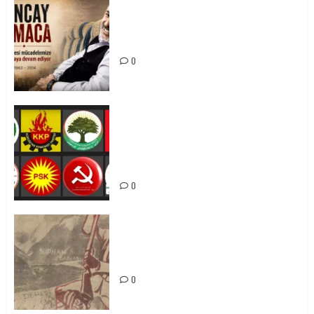
0
Tuncay Atmaca Yoldaşın Anısı
Mücadelemizde Yaşıyor
0
Foruma Çep a Kurdistanî: Em bang
li hemû hêzên Kurdistanî dikin ku
bi yekhelwestî rûbirûyî geşedanan
bibin
0
Zilan Katliamı’nı Unutmadık,
Unutturmayacağız!
0