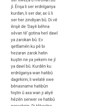
jî. Êrişa li ser erdnîgariya
kurdan, li ser dar, ax û li
ser her zindiyan bû. Di vê
êrişê de ‘Dayê bêhna
sêvan tê’ gotina herî dawî
ya zarokan bû. Ev
qetlîamên ku pê bi
hezaran zarok hatin
kuştin ne ya yekem ne jî
ya dawî bû. Kurdên ku
erdnîgariya wan hatibû
dagirkirin, li welatê xwe
bênasname hatibûn
hiştin û axa wan ji aliyê
hêzên serwer ve hatibû
perçekirin. Di têkoşîna