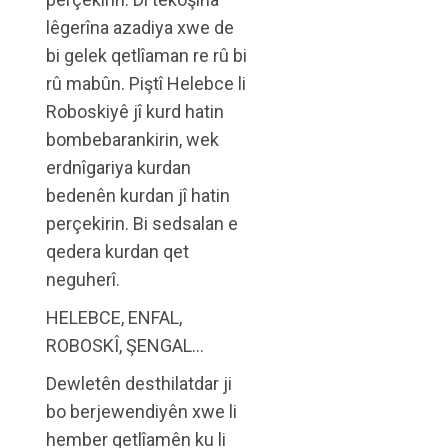
lêgerîna azadiya xwe de
bi gelek qetlîaman re rû bi
rû mabûn. Piştî Helebce li
Roboskiyê jî kurd hatin
bombebarankirin, wek
erdnîgariya kurdan
bedenên kurdan jî hatin
perçekirin. Bi sedsalan e
qedera kurdan qet
neguherî.
HELEBCE, ENFAL,
ROBOSKÎ, ŞENGAL…
Dewletên desthilatdar ji
bo berjewendiyên xwe li
hember qetlîamên ku li