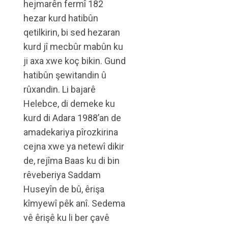
hejmarên fermî 182
hezar kurd hatibûn
qetilkirin, bi sed hezaran
kurd jî mecbûr mabûn ku
ji axa xwe koç bikin. Gund
hatibûn şewitandin û
rûxandin. Li bajarê
Helebce, di demeke ku
kurd di Adara 1988’an de
amadekariya pîrozkirina
cejna xwe ya netewî dikir
de, rejîma Baas ku di bin
rêveberiya Saddam
Huseyîn de bû, êrişa
kîmyewî pêk anî. Sedema
vê êrişê ku li ber çavê