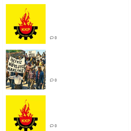
KKP Parti Meclisi Sonuç Bildirisi:
Ortadoğu Yeniden Şekillenirken
Kürdistan’ın Geleceği ve
Mücadele Hattımız
0
15-16 Haziran İşçi Direnişi’nin 56.
Yılında: Yeni Direnişler
Kaçınılmazdır!
0
Rahmi Koç’un Sözleri Bir Gaf
Değil, Sömürgeci Zihniyetin
İfadesidir
0