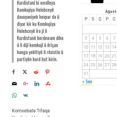
Kurdistanî bi wesîleya
Komkujiya Helebceyê
Ağust
daxuyaniyek hevpar da û
P
S
Ç
P
C
diyar kir ku Komkujiya
Helebceyê îro jî li
Kurdistanê berdewam dike
3
4
5
6
7
û li dijî komkujî û êrişan
10
11
12
13
14
banga yekîtiyê li rêxistin û
17
18
19
20
21
partiyên kurd hat kirin.
24
25
26
27
28
31
« Tem
Komxebata Tifaqa