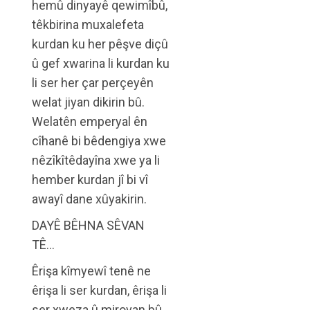
hemû dinyayê qewimîbû,
têkbirina muxalefeta
kurdan ku her pêşve diçû
û gef xwarina li kurdan ku
li ser her çar perçeyên
welat jiyan dikirin bû.
Welatên emperyal ên
cîhanê bi bêdengiya xwe
nêzîkîtêdayîna xwe ya li
hember kurdan jî bi vî
awayî dane xûyakirin.
DAYÊ BÊHNA SÊVAN
TÊ…
Êrişa kîmyewî tenê ne
êrişa li ser kurdan, êrişa li
ser xweza û mirovan bû