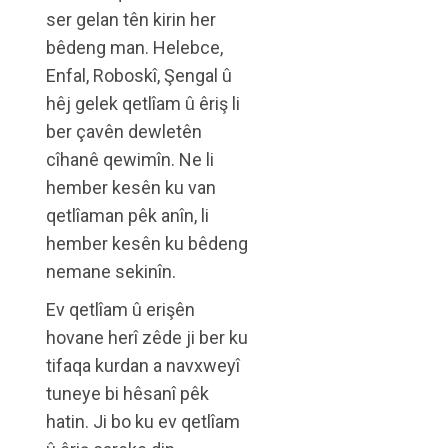
ser gelan tên kirin her
bêdeng man. Helebce,
Enfal, Roboskî, Şengal û
hêj gelek qetlîam û êriş li
ber çavên dewletên
cîhanê qewimîn. Ne li
hember kesên ku van
qetlîaman pêk anîn, li
hember kesên ku bêdeng
nemane sekinîn.
Ev qetlîam û erişên
hovane herî zêde ji ber ku
tifaqa kurdan a navxweyî
tuneye bi hêsanî pêk
hatin. Ji bo ku ev qetlîam