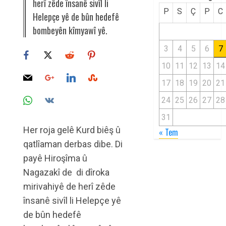
herî zêde însanê sivîl li
P
S
Ç
P
C
Helepçe yê de bûn hedefê
bombeyên kîmyawî yê.
3
4
5
6
7
10
11
12
13
14
17
18
19
20
21
24
25
26
27
28
31
Her roja gelê Kurd biêş û
« Tem
qatlîaman derbas dibe. Di
payê Hiroşîma û
Nagazakî de di dîroka
mirivahiyê de herî zêde
însanê sivîl li Helepçe yê
de bûn hedefê