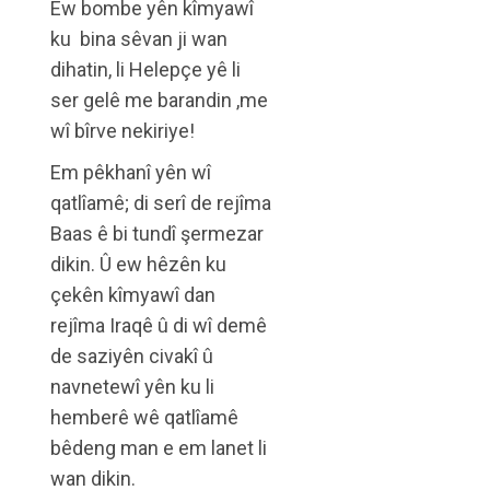
Ew bombe yên kîmyawî
ku bina sêvan ji wan
dihatin, li Helepçe yê li
ser gelê me barandin ,me
wî bîrve nekiriye!
Em pêkhanî yên wî
qatlîamê; di serî de rejîma
Baas ê bi tundî şermezar
dikin. Û ew hêzên ku
çekên kîmyawî dan
rejîma Iraqê û di wî demê
de saziyên civakî û
navnetewî yên ku li
hemberê wê qatlîamê
bêdeng man e em lanet li
wan dikin.