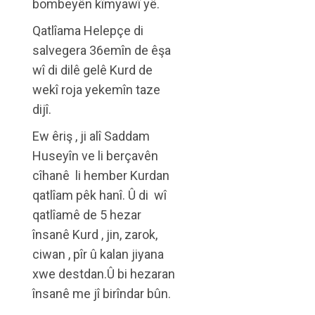
bombeyên kîmyawî yê.
Qatlîama Helepçe di
salvegera 36emîn de êşa
wî di dilê gelê Kurd de
wekî roja yekemîn taze
dijî.
Ew êriş , ji alî Saddam
Huseyîn ve li berçavên
cîhanê li hember Kurdan
qatlîam pêk hanî. Û di wî
qatlîamê de 5 hezar
însanê Kurd , jin, zarok,
ciwan , pîr û kalan jiyana
xwe destdan.Û bi hezaran
însanê me jî birîndar bûn.