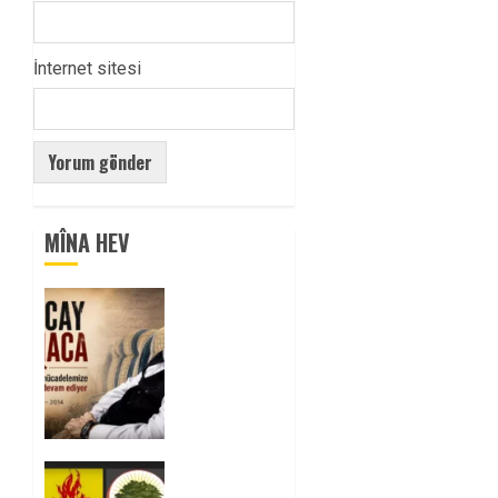
İnternet sitesi
MÎNA HEV
Tuncay
Atmaca
Yoldaşın
Anısı
Mücadelemizde
Yaşıyor
0
Foruma
Çep a