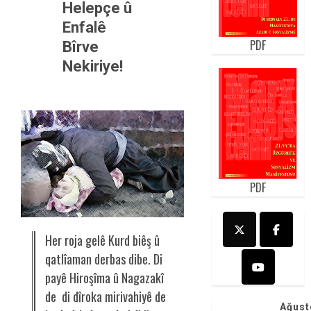
Helepçe û
Enfalê
PDF
Bîrve
Nekiriye!
PDF
Her roja gelê Kurd biêş û
qatlîaman derbas dibe. Di
payê Hiroşîma û Nagazakî
de di dîroka mirivahiyê de
Ağust