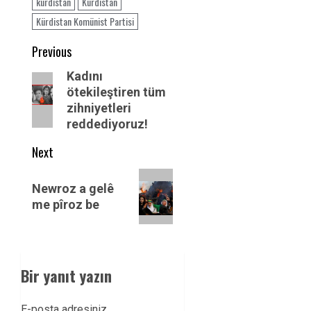
kürdistan
Kurdistan
Kürdistan Komünist Partisi
Post
Previous
navigation
Previous
Kadını
ötekileştiren tüm
post:
zihniyetleri
reddediyoruz!
Next
Next
Newroz a gelê
post:
me pîroz be
Bir yanıt yazın
E-posta adresiniz