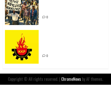
Yılında: Yeni Direnişler
Kaçınılmazdır!
0
Rahmi Koç’un Sözleri Bir Gaf
Değil, Sömürgeci Zihniyetin
İfadesidir
0
Copyright © All rights reserved.
|
ChromeNews
by AF themes.