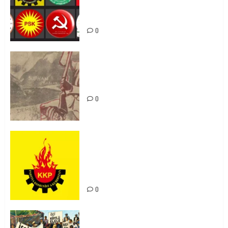
bi yekhelwestî rûbirûyî geşedanan
bibin
0
Zilan Katliamı’nı Unutmadık,
Unutturmayacağız!
0
KKP Parti Meclisi Sonuç Bildirisi:
Ortadoğu Yeniden Şekillenirken
Kürdistan’ın Geleceği ve
Mücadele Hattımız
0
15-16 Haziran İşçi Direnişi’nin 56.