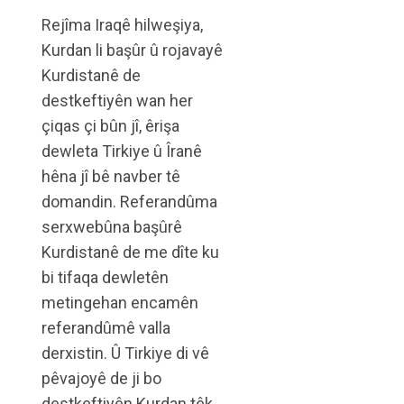
Rejîma Iraqê hilweşiya,
Kurdan li başûr û rojavayê
Kurdistanê de
destkeftiyên wan her
çiqas çi bûn jî, êrişa
dewleta Tirkiye û Îranê
hêna jî bê navber tê
domandin. Referandûma
serxwebûna başûrê
Kurdistanê de me dîte ku
bi tifaqa dewletên
metingehan encamên
referandûmê valla
derxistin. Û Tirkiye di vê
pêvajoyê de ji bo
destkeftiyên Kurdan têk