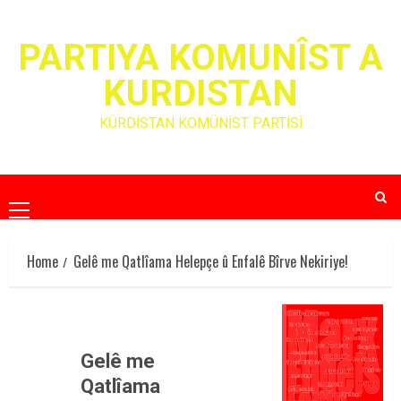
Skip
to
PARTIYA KOMUNÎST A
content
KURDISTAN
KÜRDİSTAN KOMÜNİST PARTİSİ
Primary
Menu
Home
Gelê me Qatlîama Helepçe û Enfalê Bîrve Nekiriye!
Gelê me
Qatlîama