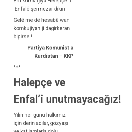
Em komkujiya Helepçe û
Enfalê şermezar dikin!
Gelê me dê hesabê wan
komkujiyan ji dagirkeran
bipirse !
Partiya Komunîst a
Kurdistan – KKP
***
Halepçe ve
Enfal’i unutmayacağız!
Yılın her günü halkımız
için derin acılar, gözyaşı
ve katliamlarla dolu.