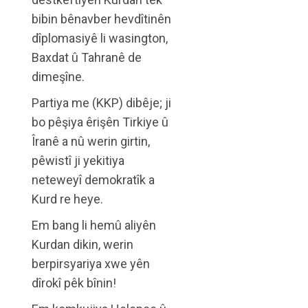
bibin bênavber hevdîtinên
dîplomasiyê li wasington,
Baxdat û Tahranê de
dimeşîne.
Partiya me (KKP) dibêje; ji
bo pêşiya êrişên Tirkiye û
Îranê a nû werin girtin,
pêwistî ji yekitiya
neteweyî demokratîk a
Kurd re heye.
Em bang li hemû aliyên
Kurdan dikin, werin
berpirsyariya xwe yên
dîrokî pêk bînin!