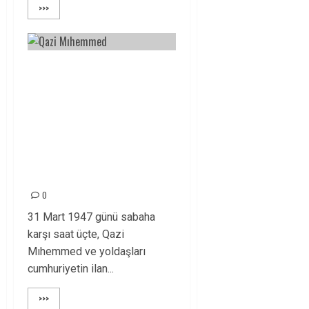
>>>
ULUSAL ÖZGÜRLÜK
MÜCADELEMİZDE
QAZI MIHEMMED VE
DAVA
ARKADAŞLARINI
YAŞATACAĞIZ!
0
31 Mart 1947 günü sabaha
karşı saat üçte, Qazi
Mıhemmed ve yoldaşları
cumhuriyetin ilan...
>>>