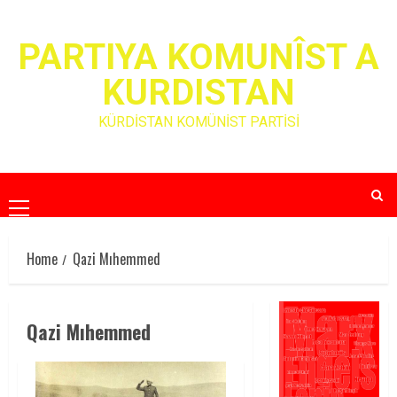
Skip
to
PARTIYA KOMUNÎST A
content
KURDISTAN
KÜRDİSTAN KOMÜNİST PARTİSİ
Primary
Menu
Home
Qazi Mıhemmed
Qazi Mıhemmed