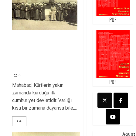
PDF
BİR ÖZGÜRLÜK
DENEMESİ:
MAHABAD KÜRT
CUMHURİYETİ
0
PDF
Mahabad; Kürtlerin yakın
zamanda kurduğu ilk
cumhuriyet devletidir. Varlığı
kısa bir zamana dayansa bile,...
>>>
Ağust