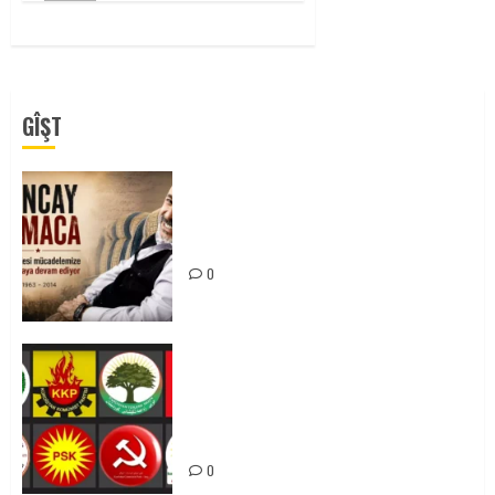
GÎŞT
Tuncay Atmaca Yoldaşın Anısı
Mücadelemizde Yaşıyor
0
Foruma Çep a Kurdistanî: Em bang
li hemû hêzên Kurdistanî dikin ku
bi yekhelwestî rûbirûyî geşedanan
bibin
0