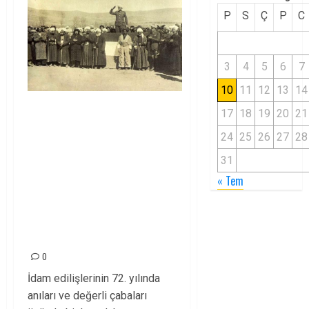
P
S
Ç
P
C
3
4
5
6
7
10
11
12
13
14
EBEDİ
17
18
19
20
21
CUMHURBAŞKANIMIZ
24
25
26
27
28
QAZÎ MİHEMMED VE
31
DAVA
« Tem
ARKADAŞLARINI
ASLA
UNUTMAYACAĞIZ!
0
İdam edilişlerinin 72. yılında
anıları ve değerli çabaları