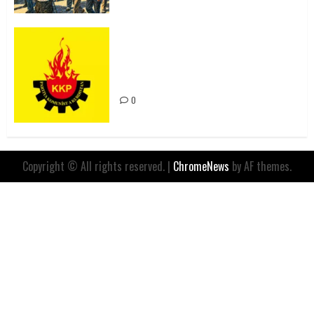
Rahmi Koç’un Sözleri Bir Gaf
Değil, Sömürgeci Zihniyetin
İfadesidir
0
Copyright © All rights reserved.
|
ChromeNews
by AF themes.