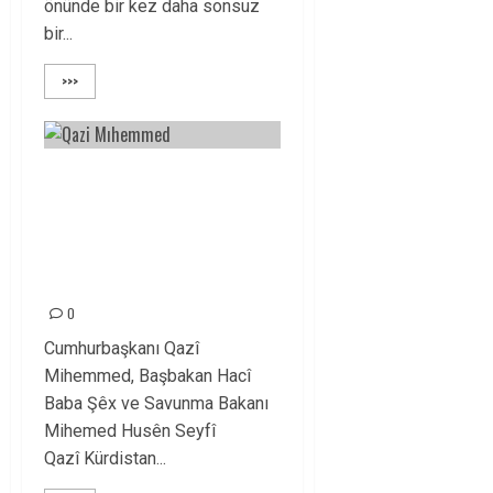
önünde bir kez daha sonsuz
bir...
>>>
PÊŞEWA QAZI
MIHEMMED VE
YOLDAŞLARINI
UNUTMAYACAĞIZ!
0
Cumhurbaşkanı Qazî
Mihemmed, Başbakan Hacî
Baba Şêx ve Savunma Bakanı
Mihemed Husên Seyfî
Qazî Kürdistan...