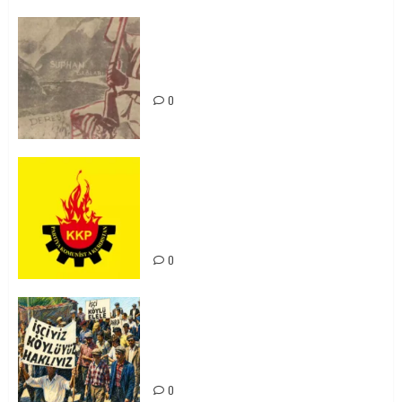
Zilan Katliamı’nı Unutmadık,
Unutturmayacağız!
0
KKP Parti Meclisi Sonuç Bildirisi:
Ortadoğu Yeniden Şekillenirken
Kürdistan’ın Geleceği ve
Mücadele Hattımız
0
15-16 Haziran İşçi Direnişi’nin 56.
Yılında: Yeni Direnişler
Kaçınılmazdır!
0