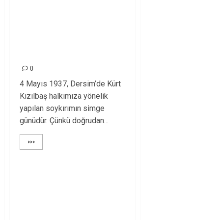
YAŞAMINI
YİTİRENLERİ
SAYGIYLA
ANIYORUZ!
0
4 Mayıs 1937, Dersim’de Kürt
Kızılbaş halkımıza yönelik
yapılan soykırımın simge
günüdür. Çünkü doğrudan...
>>>
10 EKİM BARIŞ VE
ÖZGÜRLÜK İ
ŞEHİTLERİNİ