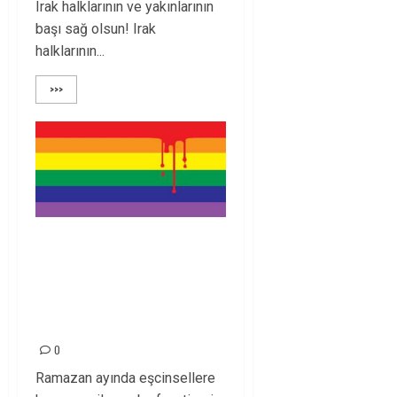
Irak halklarının ve yakınlarının
başı sağ olsun! Irak
halklarının...
>>>
ORLANDO’DAKİ
EŞCİNSELLERE
YAPILAN SALDIRIYI
LANETLİYORUZ!
0
Ramazan ayında eşcinsellere