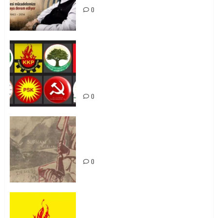
0
Foruma Çep a Kurdistanî: Em bang
li hemû hêzên Kurdistanî dikin ku
bi yekhelwestî rûbirûyî geşedanan
bibin
0
Zilan Katliamı’nı Unutmadık,
Unutturmayacağız!
0
KKP Parti Meclisi Sonuç Bildirisi:
Ortadoğu Yeniden Şekillenirken