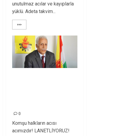
unutulmaz acılar ve kayıplarla
yüklü. Adeta takvim...
>>>
BAĞDAT’TA IŞİD
KATLİAMI: 250 ÖLÜ,
200’DEN FAZLA
YARALI!
0
Komşu halkların acısı
acımızdır! LANETLİYORUZ!