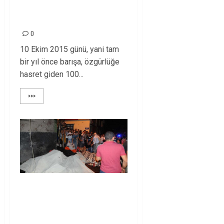
UNUTMADIK,
UNUTMAYACAĞIZ!
0
10 Ekim 2015 günü, yani tam
bir yıl önce barışa, özgürlüğe
hasret giden 100...
>>>
ANTEP’TEKİ ALÇAK
SALDIRIYI
LANETLİYORUZ!