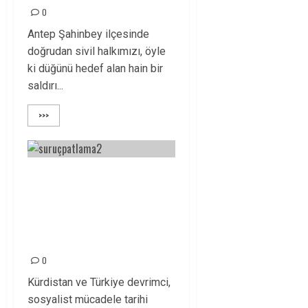
0
Antep Şahinbey ilçesinde
doğrudan sivil halkımızı, öyle
ki düğünü hedef alan hain bir
saldırı...
>>>
KATLEDİLEN 34
GENÇ YOLDAŞIMIZI
UNUTMADIK
UNUTMAYACAĞIZ!
0
Kürdistan ve Türkiye devrimci,
sosyalist mücadele tarihi