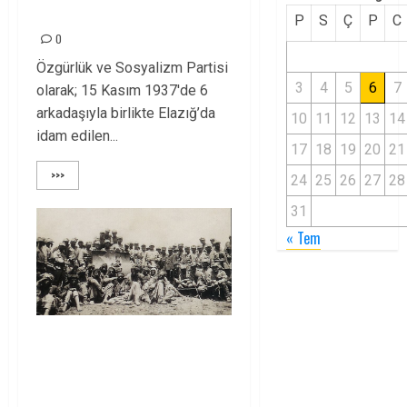
YAŞIYOR!
P
S
Ç
P
C
0
Özgürlük ve Sosyalizm Partisi
3
4
5
6
7
olarak; 15 Kasım 1937′de 6
arkadaşıyla birlikte Elazığ’da
10
11
12
13
14
idam edilen...
17
18
19
20
21
>>>
24
25
26
27
28
31
« Tem
DERSİM
SOYKIRIMININ 80.
YILDÖNÜMÜNDE