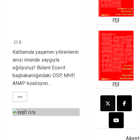
19-22 ARALIK 2000;
CEZAEVLERİNDE
PDF
“HAYATA DÖNÜŞ”
KATLİAMI!
0
Katliamda yaşamını yitirenlerin
anısı önünde saygıyla
eğiliyoruz! Bülent Ecevit
başbakanlığındaki DSP, MHP,
ANAP koalisyon...
PDF
>>>
SEYİT RIZALAR
MÜCADELEMİZDE
Ağust