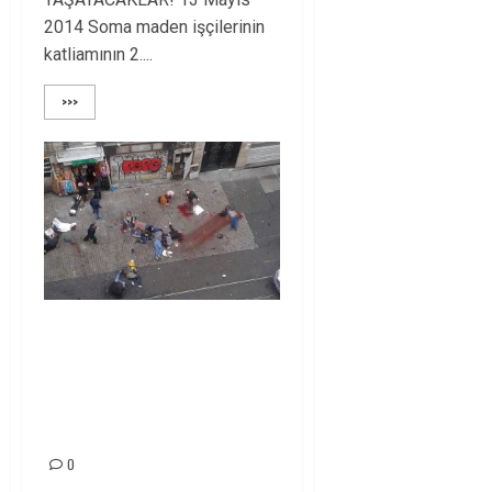
2014 Soma maden işçilerinin
katliamının 2....
>>>
İSTANBUL İSTİKLAL
CADDESİ’NDEKİ
BOMBALI EYLEMİ
LANETLİYORUZ!
0