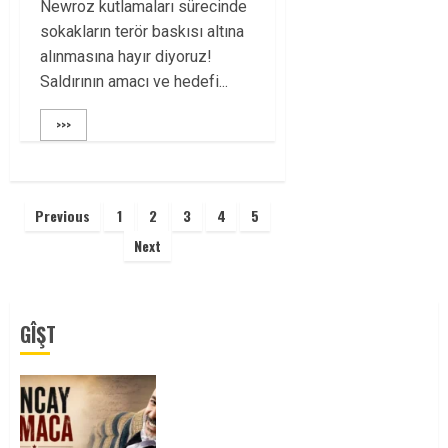
Newroz kutlamaları sürecinde
sokakların terör baskısı altına
alınmasına hayır diyoruz!
Saldırının amacı ve hedefi...
>>>
Yazı
Previous
1
2
3
4
5
sayfalaması
Next
GÎŞT
Tuncay Atmaca Yoldaşın Anısı
Mücadelemizde Yaşıyor