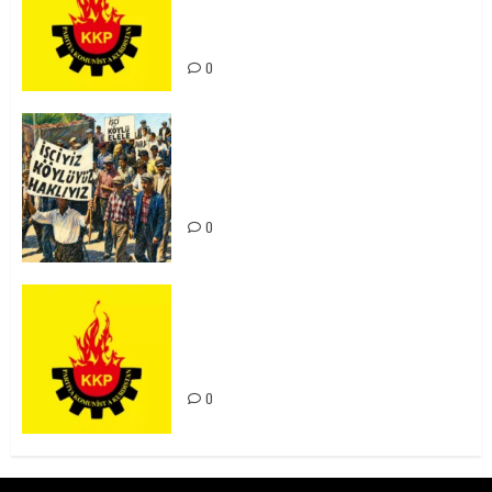
Kürdistan’ın Geleceği ve
Mücadele Hattımız
0
15-16 Haziran İşçi Direnişi’nin 56.
Yılında: Yeni Direnişler
Kaçınılmazdır!
0
Rahmi Koç’un Sözleri Bir Gaf
Değil, Sömürgeci Zihniyetin
İfadesidir
0