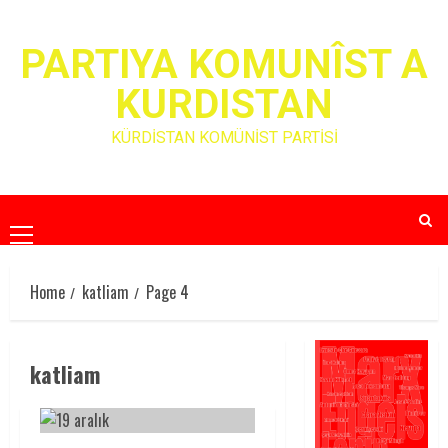
Skip
to
PARTIYA KOMUNÎST A
content
KURDISTAN
KÜRDİSTAN KOMÜNİST PARTİSİ
Primary
Menu
Home
katliam
Page 4
katliam