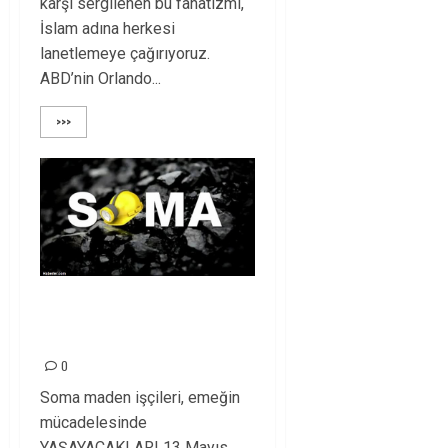
karşı sergilenen bu fanatizmi,
İslam adına herkesi
lanetlemeye çağırıyoruz.
ABD’nin Orlando...
>>>
SOMA KATLİAMI 2.
YILINDA
0
Soma maden işçileri, emeğin
mücadelesinde
YAŞAYACAKLAR! 13 Mayıs