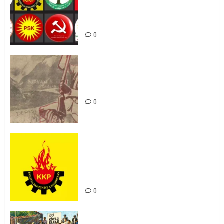
bi yekhelwestî rûbirûyî geşedanan
bibin
0
Zilan Katliamı’nı Unutmadık,
Unutturmayacağız!
0
KKP Parti Meclisi Sonuç Bildirisi:
Ortadoğu Yeniden Şekillenirken
Kürdistan’ın Geleceği ve
Mücadele Hattımız
0