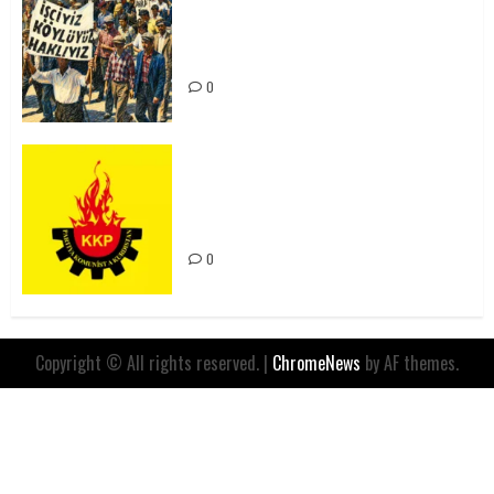
15-16 Haziran İşçi Direnişi’nin 56.
Yılında: Yeni Direnişler
Kaçınılmazdır!
0
Rahmi Koç’un Sözleri Bir Gaf
Değil, Sömürgeci Zihniyetin
İfadesidir
0
Copyright © All rights reserved.
|
ChromeNews
by AF themes.