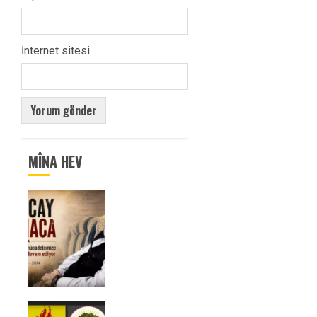
İnternet sitesi
MÎNA HEV
Tuncay
Atmaca
Yoldaşın
Anısı
Mücadelemizde
Yaşıyor
0
Foruma