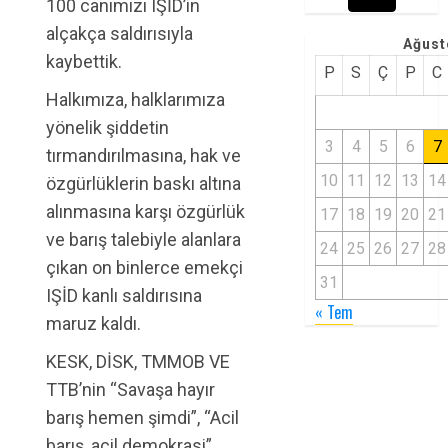
100 canımızı IŞİD’in
alçakça saldırısıyla
Ağust
kaybettik.
P
S
Ç
P
C
Halkımıza, halklarımıza
yönelik şiddetin
3
4
5
6
7
tırmandırılmasına, hak ve
10
11
12
13
14
özgürlüklerin baskı altına
alınmasına karşı özgürlük
17
18
19
20
21
ve barış talebiyle alanlara
24
25
26
27
28
çıkan on binlerce emekçi
31
IŞİD kanlı saldırısına
« Tem
maruz kaldı.
KESK, DİSK, TMMOB VE
TTB’nin “Savaşa hayır
barış hemen şimdi”, “Acil
barış, acil demokrasi”