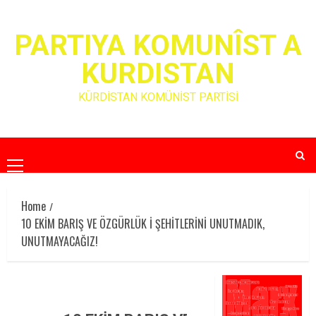
Skip
to
PARTIYA KOMUNÎST A
content
KURDISTAN
KÜRDİSTAN KOMÜNİST PARTİSİ
Primary
Menu
Home
10 EKİM BARIŞ VE ÖZGÜRLÜK İ ŞEHİTLERİNİ UNUTMADIK,
UNUTMAYACAĞIZ!