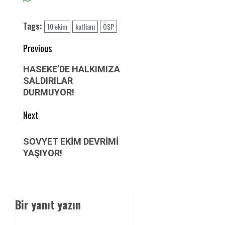
Tags:
10 ekim
katliam
ÖSP
Post
Previous
navigation
Previous
HASEKE’DE HALKIMIZA
post:
SALDIRILAR
DURMUYOR!
Next
Next
SOVYET EKİM DEVRİMİ
post:
YAŞIYOR!
Bir yanıt yazın