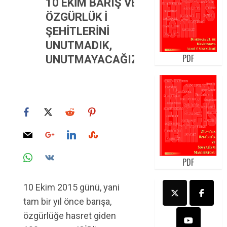
10 EKİM BARIŞ VE
ÖZGÜRLÜK İ
ŞEHİTLERİNİ
UNUTMADIK,
PDF
UNUTMAYACAĞIZ!
PDF
10 Ekim 2015 günü, yani
tam bir yıl önce barışa,
özgürlüğe hasret giden