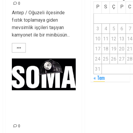
0
P
S
Ç
P
C
Antep / Oğuzeli ilçesinde
fıstık toplamaya giden
mevsimlik işçileri taşıyan
3
4
5
6
7
kamyonet ile bir minibüsün...
10
11
12
13
14
>>>
17
18
19
20
21
24
25
26
27
28
31
« Tem
SOMA MADEN
İŞÇİLERİNİ
UNUTMAYACAĞIZ!
0