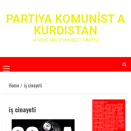
Skip
to
PARTIYA KOMUNÎST A
content
KURDISTAN
KÜRDİSTAN KOMÜNİST PARTİSİ
Primary
Menu
Home
iş cinayeti
iş cinayeti