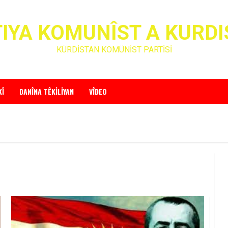
IYA KOMUNÎST A KURD
KÜRDİSTAN KOMÜNİST PARTİSİ
KÎ
DANÎNA TÊKILIYAN
VÎDEO