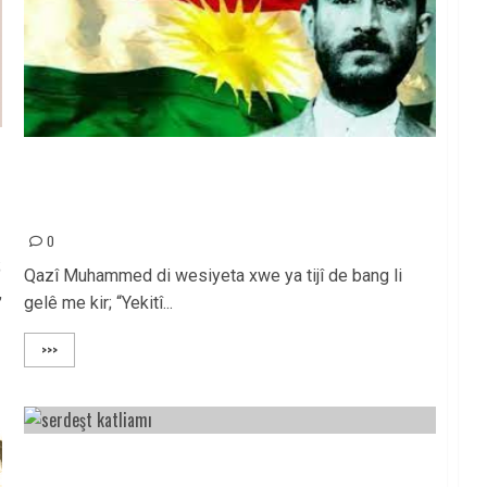
Em Qazî Muhammed û hevalên wî di 75emîn
salvegera darvekirina wan de bi hezkirin û rêzdarî
bibîr tînin
0
;
Qazî Muhammed di wesiyeta xwe ya tijî de bang li
,
gelê me kir; “Yekitî...
>>>
DOĞU KÜRDİSTAN SERDEŞT KATLİAMINI
UNUTMADIK!