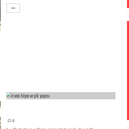
>>>
İRANLI HALKLARIN, KADINLARIN, İŞÇİLERİN,
GENÇLERİN BAŞKALDIRISINI SELAMLIYORUZ!
0