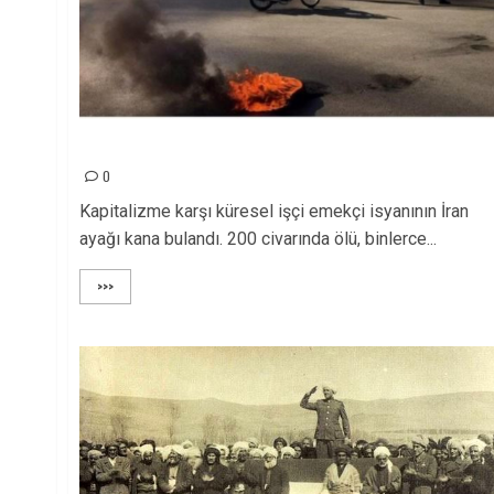
İRAN’DA EKMEK İSYANINA KATLİAMLA YANIT!
0
Kapitalizme karşı küresel işçi emekçi isyanının İran
ayağı kana bulandı. 200 civarında ölü, binlerce...
>>>