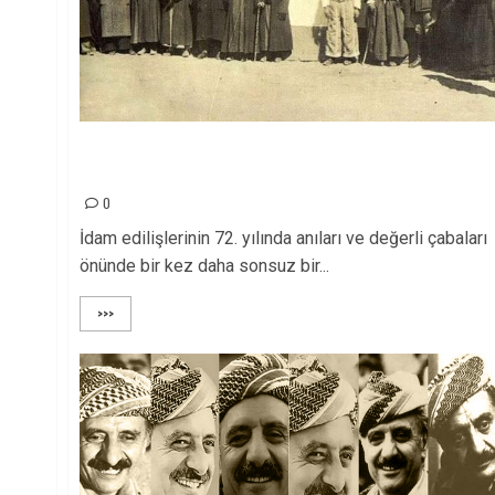
EBEDİ CUMHURBAŞKANIMIZ QAZÎ MİHEMMED VE
DAVA ARKADAŞLARINI ASLA UNUTMAYACAĞIZ!
0
İdam edilişlerinin 72. yılında anıları ve değerli çabaları
önünde bir kez daha sonsuz bir...
>>>