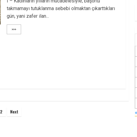
I – Kadınların yılların mücadelesiyle, başörtü
takmamayı tutuklanma sebebi olmaktan çıkarttıkları
gün, yani zafer ilan...
>>>
2
Next