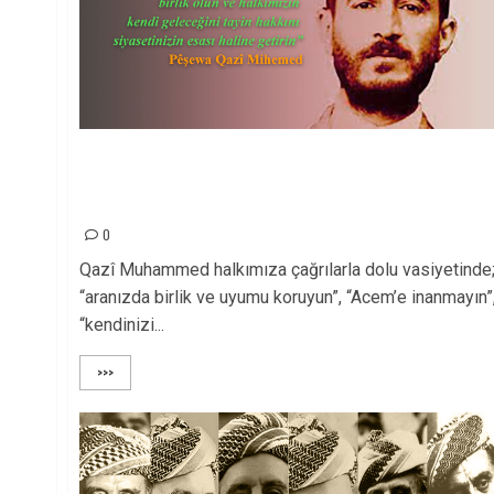
Qazi Muhammed ve yol arkadaşlarını idam
edilmelerinin 75. yıl dönümünde sevgi ve saygıyla
anıyoruz
0
Qazî Muhammed halkımıza çağrılarla dolu vasiyetinde
“aranızda birlik ve uyumu koruyun”, “Acem’e inanmayın”
“kendinizi...
>>>