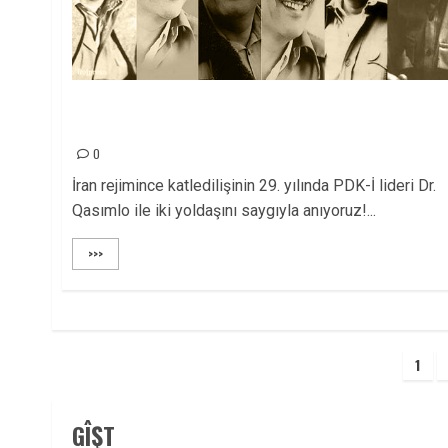
13 TEMMUZ 1989, DR. A. QASIMLO’NUN
KATLEDİLİŞİ!
0
İran rejimince katledilişinin 29. yılında PDK-İ lideri Dr.
Qasımlo ile iki yoldaşını saygıyla anıyoruz!...
>>>
Yazı
1
sayfalaması
GÎŞT