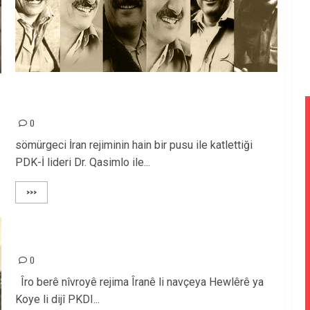
ŞEHİDİMİZ DR QASIMLO’NUN ANMA GÜNÜNDE
HERKESİ BİRLİĞE-SAĞDUYUYA DAVET EDİYORUZ!
0
sömürgeci İran rejiminin hain bir pusu ile katlettiği
PDK-İ lideri Dr. Qasimlo ile...
>>>
EM HÊRÊŞÊ REJIM A ÎRANÊ ŞERMEZAR DIKIN!
0
Îro berê nîvroyê rejima Îranê li navçeya Hewlêrê ya
Koye li dijî PKDI...