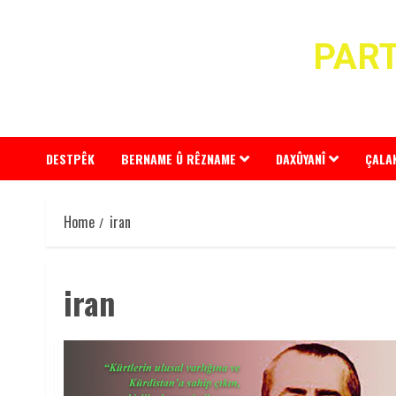
Skip
to
PART
content
DESTPÊK
BERNAME Û RÊZNAME
DAXÛYANÎ
ÇALA
Home
iran
iran