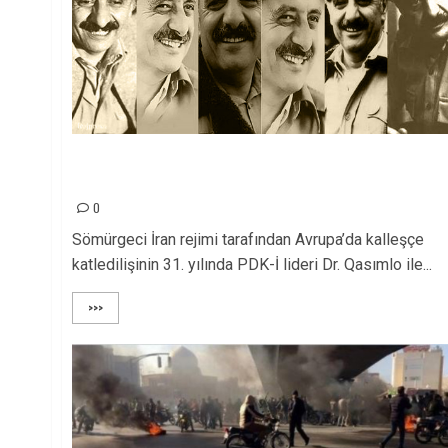
QASIMLO’YU KATLEDEN SÖMÜRGECİ SİYASET
BUGÜN DE KOORDİNELİ SÜRDÜRÜLÜYOR
0
Sömürgeci İran rejimi tarafından Avrupa’da kalleşçe
katledilişinin 31. yılında PDK-İ lideri Dr. Qasımlo ile...
>>>