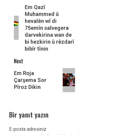
navigation
Previous
Em Qazî
Muhammed û
post:
hevalên wî di
75emîn salvegera
darvekirina wan de
bi hezkirin û rêzdarî
bibîr tînin
Next
Next
Em Roja
post:
Çarşema Sor
Pîroz Dikin
Bir yanıt yazın
E-posta adresiniz