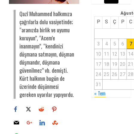
Qazî Muhammed halkımıza
Ağust
çağrılarla dolu vasiyetinde;
P
S
Ç
P
C
“aranızda birlik ve uyumu
koruyun”, “Acem’e
3
4
5
6
7
inanmayın”, “kendinizi
düşmana satmayın, düşman
10
11
12
13
14
düşmandır, düşmana
17
18
19
20
21
güvenilmez” vb. demişti.
24
25
26
27
28
Kürt halkının bugün de
31
üzerinde düşünmesi
« Tem
gereken uyarılar yapıyordu.