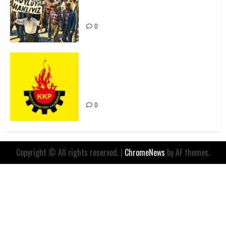
Yılında: Yeni Direnişler
Kaçınılmazdır!
0
Rahmi Koç’un Sözleri Bir Gaf
Değil, Sömürgeci Zihniyetin
İfadesidir
0
Copyright © All rights reserved.
|
ChromeNews
by AF themes.