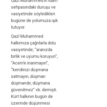
Qazi Muhammed’in idam
sehpasındaki duruşu ve
vasiyetinde söyledikleri
bugüne de yolumuza ışık
tutuyor.
Qazî Muhammed
halkımıza çağrılarla dolu
vasiyetinde; “aranızda
birlik ve uyumu koruyun”,
“Acem’e inanmayın”,
“kendinizi düşmana
satmayın, düşman
düşmandır, düşmana
güvenilmez” vb. demişti.
Kürt halkının bugün de
üzerinde düşünmesi