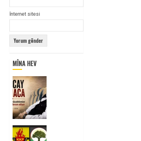
İnternet sitesi
MÎNA HEV
Tuncay
Atmaca
Yoldaşın
Anısı
Mücadelemizde
Yaşıyor
0
Foruma
Çep a