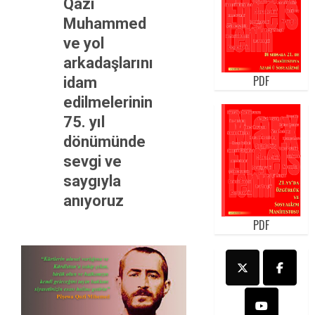
Qazi
Muhammed
ve yol
arkadaşlarını
PDF
idam
edilmelerinin
75. yıl
dönümünde
sevgi ve
saygıyla
anıyoruz
PDF