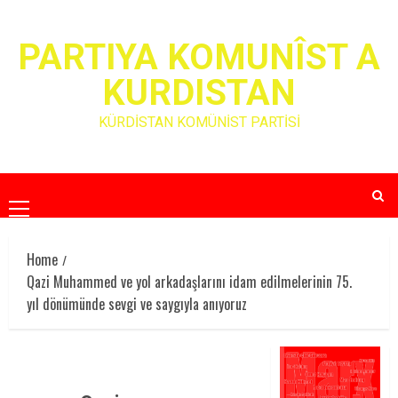
Skip
to
PARTIYA KOMUNÎST A
content
KURDISTAN
KÜRDİSTAN KOMÜNİST PARTİSİ
Primary
Menu
Home
Qazi Muhammed ve yol arkadaşlarını idam edilmelerinin 75.
yıl dönümünde sevgi ve saygıyla anıyoruz