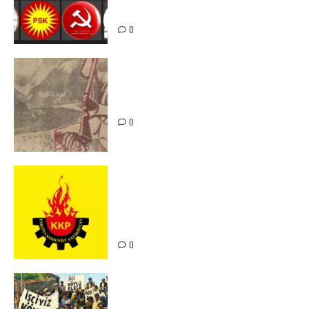
bibin
0
Zilan Katliamı’nı Unutmadık,
Unutturmayacağız!
0
KKP Parti Meclisi Sonuç Bildirisi:
Ortadoğu Yeniden Şekillenirken
Kürdistan’ın Geleceği ve
Mücadele Hattımız
0
15-16 Haziran İşçi Direnişi’nin 56.