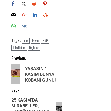
Tags:
iran
isyan
KKP
kürdistan
Rojhilat
Post
Previous
navigation
Previous
YAŞASIN 1
post:
KASIM DÜNYA
KOBANİ GÜNÜ!
Next
Next
25 KASIM’DA
MİRABELLER,
post: