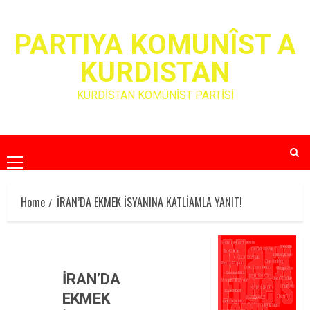
Skip
to
PARTIYA KOMUNÎST A
content
KURDISTAN
KÜRDİSTAN KOMÜNİST PARTİSİ
Primary
Menu
Home
İRAN’DA EKMEK İSYANINA KATLİAMLA YANIT!
İRAN’DA
EKMEK