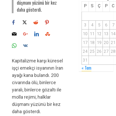
düşmanı yüzünü bir kez
P
S
Ç
P
C
daha gösterdi.
3
4
5
6
7
10
11
12
13
14
17
18
19
20
21
24
25
26
27
28
31
Kapitalizme karşı küresel
« Tem
işçi emekçi isyanının İran
ayağı kana bulandı. 200
civarında ölü, binlerce
yaralı, binlerce gözaltı ile
molla rejimi, halklar
düşmanı yüzünü bir kez
daha gösterdi.