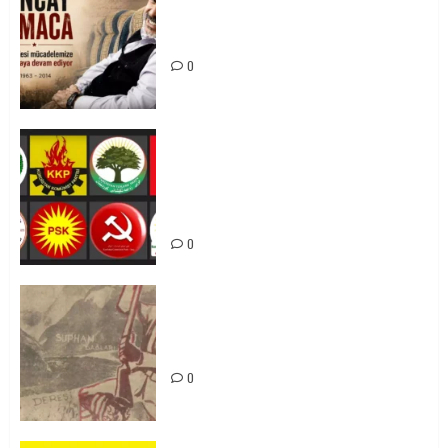
0
Tuncay Atmaca Yoldaşın Anısı
Mücadelemizde Yaşıyor
0
Foruma Çep a Kurdistanî: Em bang
li hemû hêzên Kurdistanî dikin ku
bi yekhelwestî rûbirûyî geşedanan
bibin
0
Zilan Katliamı’nı Unutmadık,
Unutturmayacağız!
0