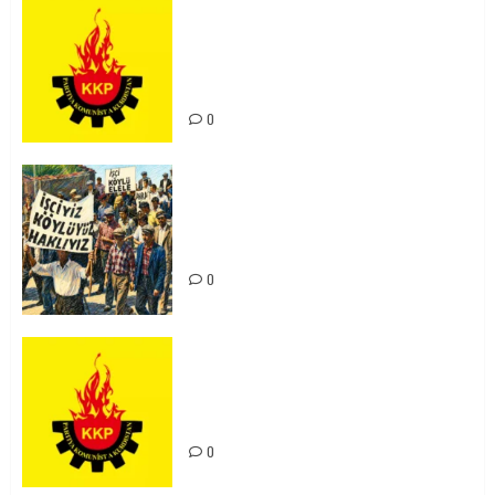
KKP Parti Meclisi Sonuç Bildirisi:
Ortadoğu Yeniden Şekillenirken
Kürdistan’ın Geleceği ve
Mücadele Hattımız
0
15-16 Haziran İşçi Direnişi’nin 56.
Yılında: Yeni Direnişler
Kaçınılmazdır!
0
Rahmi Koç’un Sözleri Bir Gaf
Değil, Sömürgeci Zihniyetin
İfadesidir
0