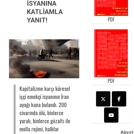
İSYANINA
KATLİAMLA
PDF
YANIT!
PDF
Kapitalizme karşı küresel
işçi emekçi isyanının İran
ayağı kana bulandı. 200
civarında ölü, binlerce
yaralı, binlerce gözaltı ile
molla rejimi, halklar
Ağust