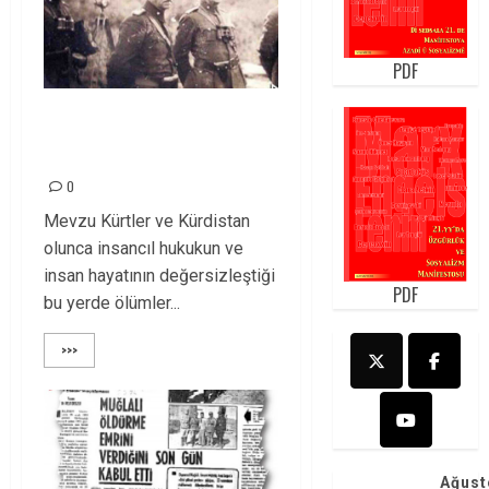
PDF
Dün Seyfo Deresi’nde
bugün Roboski’de!
0
Mevzu Kürtler ve Kürdistan
olunca insancıl hukukun ve
insan hayatının değersizleştiği
PDF
bu yerde ölümler...
>>>
Ağust