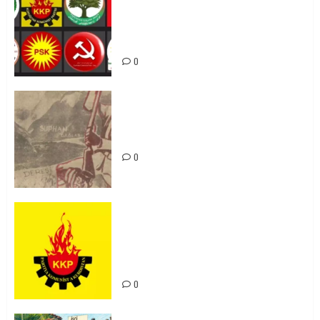
li hemû hêzên Kurdistanî dikin ku
bi yekhelwestî rûbirûyî geşedanan
bibin
0
Zilan Katliamı’nı Unutmadık,
Unutturmayacağız!
0
KKP Parti Meclisi Sonuç Bildirisi:
Ortadoğu Yeniden Şekillenirken
Kürdistan’ın Geleceği ve
Mücadele Hattımız
0