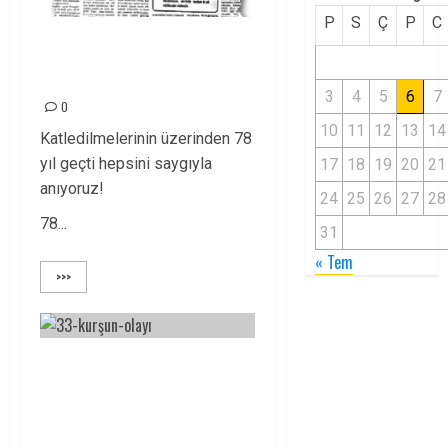
P
S
Ç
P
C
“NE YAPTI SİZE ULAN
BU” 33 KÖYLÜ?
3
4
5
6
7
0
10
11
12
13
14
Katledilmelerinin üzerinden 78
yıl geçti hepsini saygıyla
17
18
19
20
21
anıyoruz!
24
25
26
27
28
78...
31
« Tem
>>>
33’LERİ 77. YILINDA
DA SAYGIYLA
ANIYORUZ!