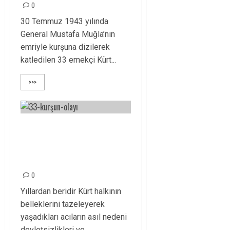
0
30 Temmuz 1943 yılında
General Mustafa Muğla’nın
emriyle kurşuna dizilerek
katledilen 33 emekçi Kürt...
>>>
“33 KURŞUN”
KATLİAMINI
LANETLİYORUZ!
0
Yıllardan beridir Kürt halkının
belleklerini tazeleyerek
yaşadıkları acıların asıl nedeni
devletsizlikleri ve