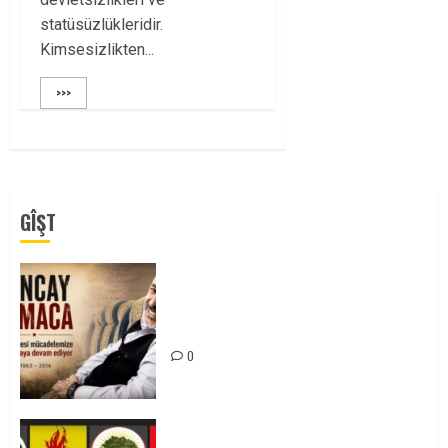
statüsüzlükleridir.
Kimsesizlikten...
>>>
GÎŞT
Tuncay Atmaca Yoldaşın Anısı
Mücadelemizde Yaşıyor
0
Foruma Çep a Kurdistanî: Em bang