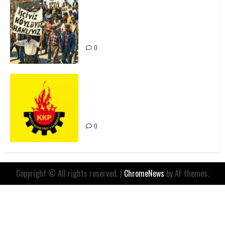
15-16 Haziran İşçi Direnişi’nin 56.
Yılında: Yeni Direnişler
Kaçınılmazdır!
0
Rahmi Koç’un Sözleri Bir Gaf
Değil, Sömürgeci Zihniyetin
İfadesidir
0
Copyright © All rights reserved.
|
ChromeNews
by AF themes.