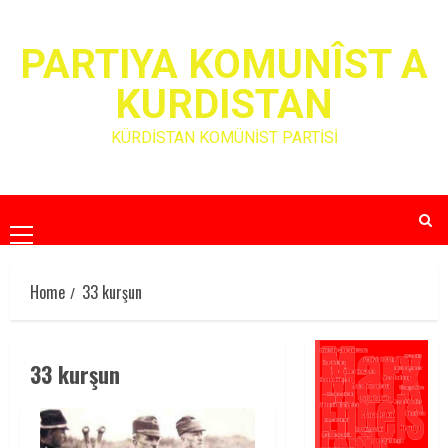
Skip
to
PARTIYA KOMUNÎST A
content
KURDISTAN
KÜRDİSTAN KOMÜNİST PARTİSİ
Primary
Menu
Home
33 kurşun
33 kurşun