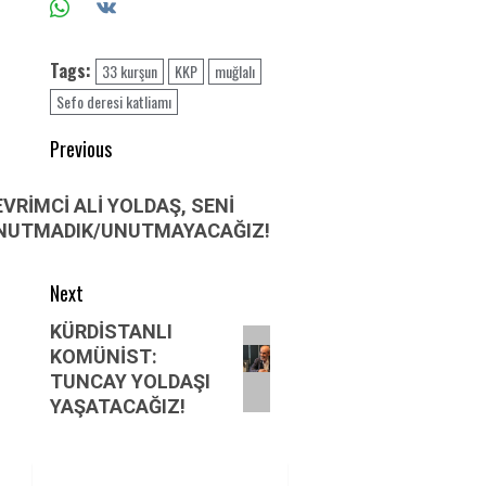
Tags:
33 kurşun
KKP
muğlalı
Sefo deresi katliamı
Post
Previous
navigation
Previous
EVRİMCİ ALİ YOLDAŞ, SENİ
post:
NUTMADIK/UNUTMAYACAĞIZ!
Next
Next
KÜRDİSTANLI
KOMÜNİST:
post:
TUNCAY YOLDAŞI
YAŞATACAĞIZ!