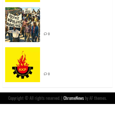
15-16 Haziran İşçi Direnişi’nin 56.
Yılında: Yeni Direnişler
Kaçınılmazdır!
0
Rahmi Koç’un Sözleri Bir Gaf
Değil, Sömürgeci Zihniyetin
İfadesidir
0
Copyright © All rights reserved.
|
ChromeNews
by AF themes.