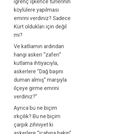
iğrenç işkence türlerinin
köylülere yapılması
emrini verdiniz? Sadece
Kürt oldukları için değil
mi?
Ve katliamın ardından
hangi askeri “zaferi”
kutlama ihtiyacıyla,
askerlere “Dağ başını
duman almış” marşıyla
ilçeye girme emrini
verdiniz?”
Ayrıca bu ne biçim
ırkçılık? Bu ne biçim
çarpık zihniyet ki
askerlere “icabına bakın”