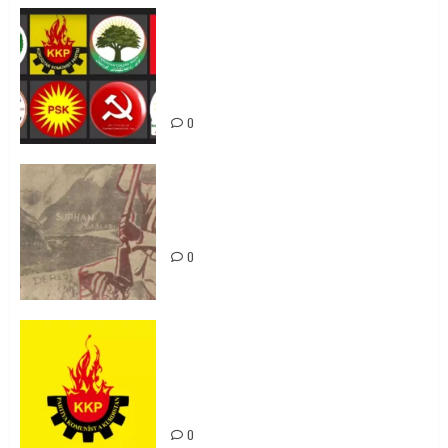
Foruma Çep a Kurdistanî: Em bang
li hemû hêzên Kurdistanî dikin ku
bi yekhelwestî rûbirûyî geşedanan
bibin
0
Zilan Katliamı’nı Unutmadık,
Unutturmayacağız!
0
KKP Parti Meclisi Sonuç Bildirisi:
Ortadoğu Yeniden Şekillenirken
Kürdistan’ın Geleceği ve
Mücadele Hattımız
0