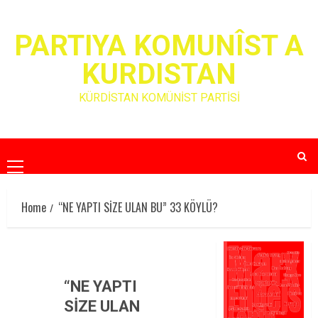
Skip
to
PARTIYA KOMUNÎST A
content
KURDISTAN
KÜRDİSTAN KOMÜNİST PARTİSİ
Primary
Menu
Home
“NE YAPTI SİZE ULAN BU” 33 KÖYLÜ?
“NE YAPTI
SİZE ULAN