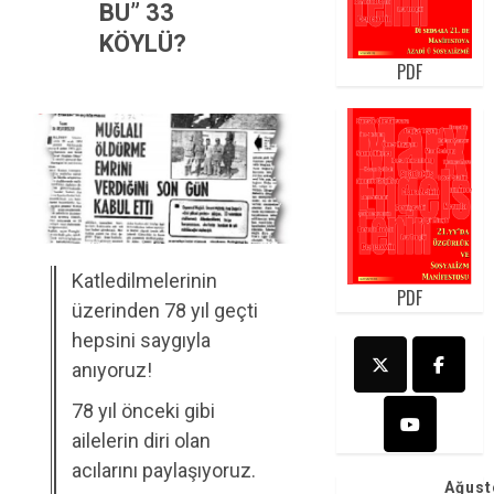
BU” 33
KÖYLÜ?
PDF
Katledilmelerinin
PDF
üzerinden 78 yıl geçti
hepsini saygıyla
anıyoruz!
78 yıl önceki gibi
ailelerin diri olan
acılarını paylaşıyoruz.
Ağust