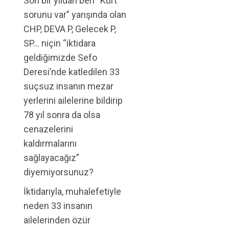
Son bir yıldan beri “Kürt
sorunu var” yarışında olan
CHP, DEVA P, Gelecek P,
SP… niçin “iktidara
geldiğimizde Sefo
Deresi’nde katledilen 33
suçsuz insanın mezar
yerlerini ailelerine bildirip
78 yıl sonra da olsa
cenazelerini
kaldırmalarını
sağlayacağız”
diyemiyorsunuz?
İktidarıyla, muhalefetiyle
neden 33 insanın
ailelerinden özür