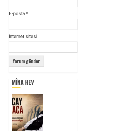
E-posta
*
İnternet sitesi
MÎNA HEV
Tuncay
Atmaca
Yoldaşın
Anısı
Mücadelemizde
Yaşıyor