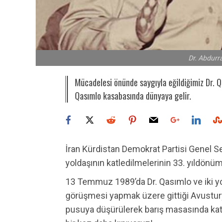
Dr. Abdur
Mücadelesi önünde saygıyla eğildiğimiz Dr. Q
Qasımlo kasabasında dünyaya gelir.
İran Kürdistan Demokrat Partisi Genel S
yoldaşının katledilmelerinin 33. yıldönü
13 Temmuz 1989’da Dr. Qasımlo ve iki yold
görüşmesi yapmak üzere gittiği Avusturya
pusuya düşürülerek barış masasında katl