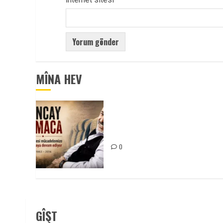
MÎNA HEV
Tuncay Atmaca Yoldaşın Anısı
Mücadelemizde Yaşıyor
0
GÎŞT