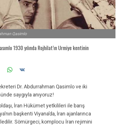
rahman Qasimlo
asımlo 1930 yılında Rojhilat’ın Urmiye kentinin
ekreteri Dr. Abdurrahman Qasimlo ve iki
münde saygıyla anıyoruz!
aşı, İran Hükümet yetkilileri ile barış
’nın başkenti Viyana’da, İran ajanlarınca
edilir. Sömürgeci, komplocu İran rejimini