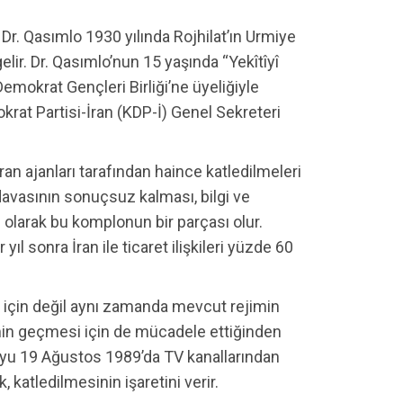
r. Qasımlo 1930 yılında Rojhilat’ın Urmiye
ir. Dr. Qasımlo’nun 15 yaşında “Yekîtîyî
mokrat Gençleri Birliği’ne üyeliğiyle
rat Partisi-İran (KDP-İ) Genel Sekreteri
ran ajanları tarafından haince katledilmeleri
avasının sonuçsuz kalması, bilgi ve
 olarak bu komplonun bir parçası olur.
ıl sonra İran ile ticaret ilişkileri yüzde 60
ü için değil aynı zamanda mevcut rejimin
imin geçmesi için de mücadele ettiğinden
’yu 19 Ağustos 1989’da TV kanallarından
, katledilmesinin işaretini verir.