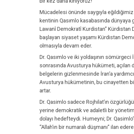
bir kez daha kınıyoruz!
Mücadelesi önünde saygıyla eğildiğimiz D
kentinin Qasımlo kasabasında dünyaya gel
Lawanî Demokratî Kurdistan” Kürdistan De
başlayan siyaset yaşamı Kürdistan Demok
olmasıyla devam eder.
Dr. Qasımlo ve iki yoldaşının sömürgeci İ
sonrasında Avusturya hükümeti, açılan d
belgelerin gizlenmesinde İran’a yardımcı
Avusturya hükümetinin, bu cinayetten bir y
artar.
Dr. Qasimlo sadece Rojhilat’ın özgürlüğ
yerine demokratik ve adaletli bir yönet
dolayı hedefteydi. Humeyni; Dr. Qasimlo
“Allah’ın bir numaralı düşmanı” ilan ederek