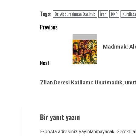
Tags:
Dr. Abdurrahman Qasimlo
İran
KKP
Kurdist
Post
Previous
navigation
Previous
post:
Madımak: Alev
Next
Next
post:
Zilan Deresi Katliamı: Unutmadık, un
Bir yanıt yazın
E-posta adresiniz yayınlanmayacak.
Gerekli a