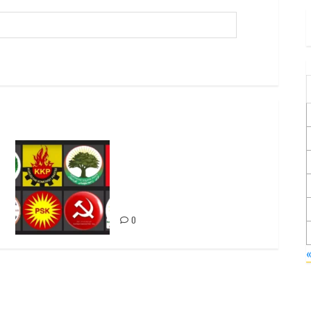
Foruma Çep a Kurdistanî: Em
bang li hemû hêzên Kurdistanî
dikin ku bi yekhelwestî
rûbirûyî geşedanan bibin
0