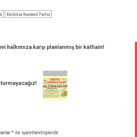
an
Kürdistan Komünist Partisi
i halkımıza karşı planlanmış bir katliam!
utturmayacağız!
lanlar
*
ile işaretlenmişlerdir