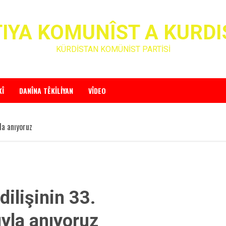
IYA KOMUNÎST A KURD
KÜRDİSTAN KOMÜNİST PARTİSİ
KÎ
DANÎNA TÊKILIYAN
VÎDEO
la anıyoruz
dilişinin 33.
yla anıyoruz