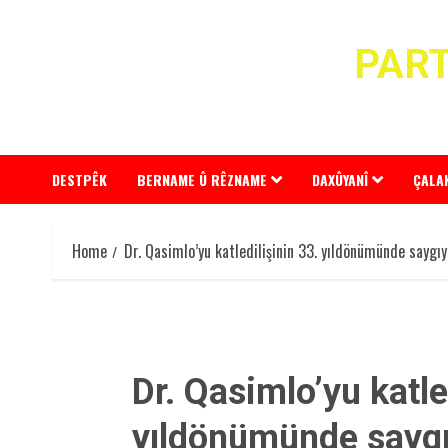
Skip
to
PART
content
DESTPÊK
BERNAME Û RÊZNAME
DAXÛYANÎ
ÇALA
Home
Dr. Qasimlo’yu katledilişinin 33. yıldönümünde saygıy
Dr. Qasimlo’yu katle
yıldönümünde saygı