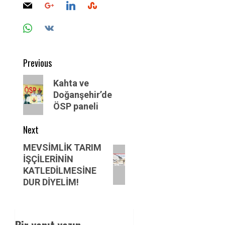
Post
Previous
navigation
Previous
Kahta ve
post:
Doğanşehir’de
ÖSP paneli
Next
Next
MEVSİMLİK TARIM
İŞÇİLERİNİN
post:
KATLEDİLMESİNE
DUR DİYELİM!
Bir yanıt yazın