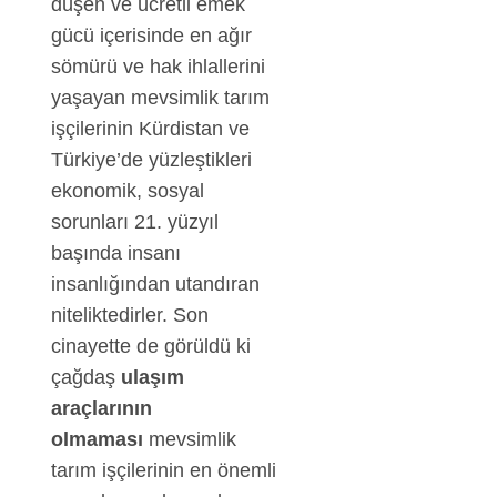
düşen ve ücretli emek
gücü içerisinde en ağır
sömürü ve hak ihlallerini
yaşayan mevsimlik ta­rım
işçilerinin Kürdistan ve
Türkiye’de yüzleştikleri
ekonomik, sosyal
sorunları 21. yüzyıl
başında insanı
insanlığından utandıran
niteliktedirler. Son
cinayette de görüldü ki
çağdaş
ula­şım
araçlarının
olmaması
mevsimlik
tarım işçilerinin en önemli