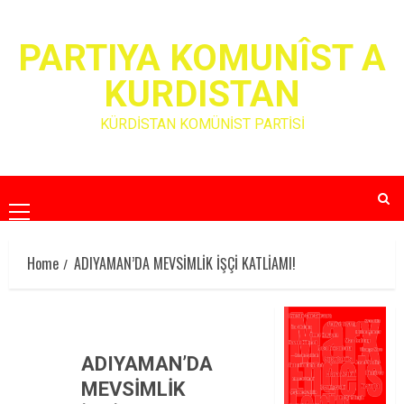
Skip
to
PARTIYA KOMUNÎST A
content
KURDISTAN
KÜRDİSTAN KOMÜNİST PARTİSİ
Primary
Menu
Home
ADIYAMAN’DA MEVSİMLİK İŞÇİ KATLİAMI!
ADIYAMAN’DA
MEVSİMLİK