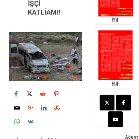
İŞÇİ
KATLİAMI!
PDF
PDF
Ağust