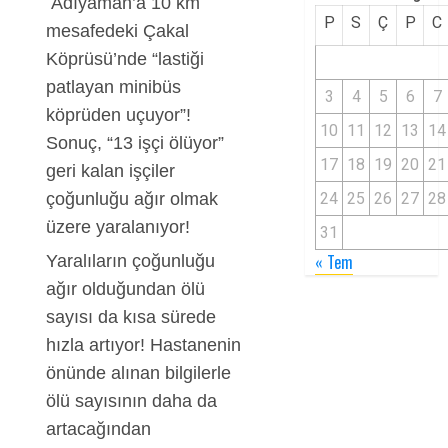
Adıyaman’a 10 km
P
S
Ç
P
C
mesafedeki Çakal
Köprüsü’nde “lastiği
patlayan minibüs
3
4
5
6
7
köprüden uçuyor”!
10
11
12
13
14
Sonuç, “13 işçi ölüyor”
17
18
19
20
21
geri kalan işçiler
çoğunluğu ağır olmak
24
25
26
27
28
üzere yaralanıyor!
31
« Tem
Yaralıların çoğunluğu
ağır olduğundan ölü
sayısı da kısa sürede
hızla artıyor! Hastanenin
önünde alınan bilgilerle
ölü sayısının daha da
artacağından