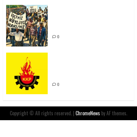
15-16 Haziran İşçi Direnişi’nin 56.
Yılında: Yeni Direnişler
Kaçınılmazdır!
0
Rahmi Koç’un Sözleri Bir Gaf
Değil, Sömürgeci Zihniyetin
İfadesidir
0
Copyright © All rights reserved.
|
ChromeNews
by AF themes.