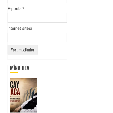
E-posta
*
İnternet sitesi
MÎNA HEV
Tuncay
Atmaca
Yoldaşın
Anısı
Mücadelemizde
Yaşıyor