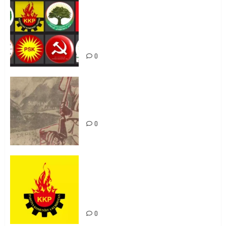
Foruma Çep a Kurdistanî: Em bang
li hemû hêzên Kurdistanî dikin ku
bi yekhelwestî rûbirûyî geşedanan
bibin
0
Zilan Katliamı’nı Unutmadık,
Unutturmayacağız!
0
KKP Parti Meclisi Sonuç Bildirisi:
Ortadoğu Yeniden Şekillenirken
Kürdistan’ın Geleceği ve
Mücadele Hattımız
0