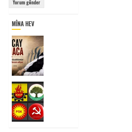
MÎNA HEV
Tuncay
Atmaca
Yoldaşın
Anısı
Mücadelemizde
Yaşıyor
0
Foruma
Çep a
Kurdistanî:
Em bang
li hemû
hêzên
Kurdistanî
dikin ku