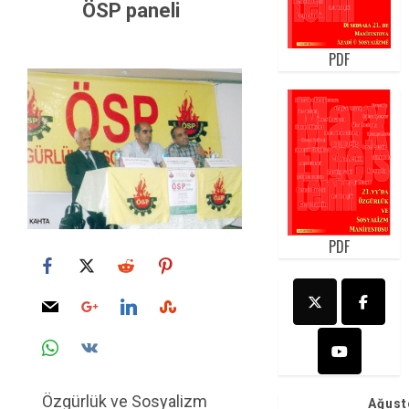
ÖSP paneli
PDF
PDF
Özgürlük ve Sosyalizm
Ağust