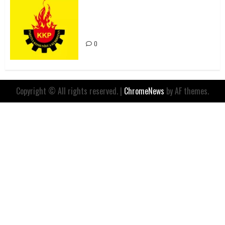
Rahmi Koç’un Sözleri Bir Gaf
Değil, Sömürgeci Zihniyetin
İfadesidir
0
Copyright © All rights reserved.
|
ChromeNews
by AF themes.