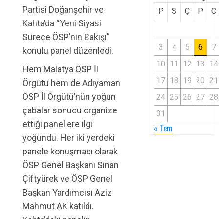
Partisi Doğanşehir ve
P
S
Ç
P
C
Kahta’da “Yeni Siyasi
Sürece ÖSP’nin Bakışı”
3
4
5
6
7
konulu panel düzenledi.
10
11
12
13
14
Hem Malatya ÖSP İl
17
18
19
20
21
Örgütü hem de Adıyaman
ÖSP İl Örgütü’nün yoğun
24
25
26
27
28
çabalar sonucu organize
31
ettiği panellere ilgi
« Tem
yoğundu. Her iki yerdeki
panele konuşmacı olarak
ÖSP Genel Başkanı Sinan
Çiftyürek ve ÖSP Genel
Başkan Yardımcısı Aziz
Mahmut AK katıldı.