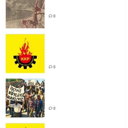
Zilan Katliamı’nı Unutmadık,
Unutturmayacağız!
0
KKP Parti Meclisi Sonuç Bildirisi:
Ortadoğu Yeniden Şekillenirken
Kürdistan’ın Geleceği ve
Mücadele Hattımız
0
15-16 Haziran İşçi Direnişi’nin 56.
Yılında: Yeni Direnişler
Kaçınılmazdır!
0