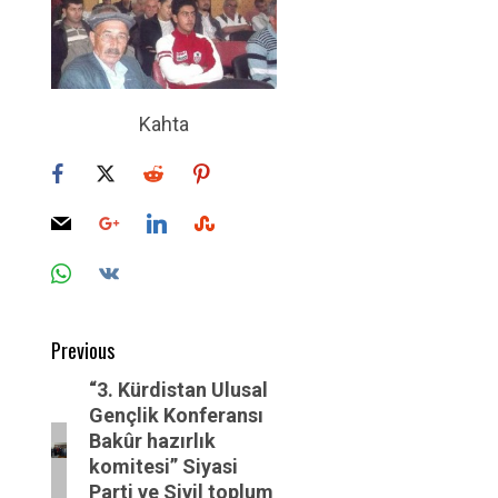
Kahta
Post
Previous
navigation
Previous
“3. Kürdistan Ulusal
Gençlik Konferansı
post:
Bakûr hazırlık
komitesi” Siyasi
Parti ve Sivil toplum