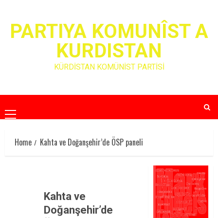
Skip
to
PARTIYA KOMUNÎST A
content
KURDISTAN
KÜRDİSTAN KOMÜNİST PARTİSİ
Primary
Menu
Home
Kahta ve Doğanşehir’de ÖSP paneli
Kahta ve
Doğanşehir’de