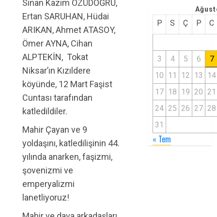
Sinan Kazım ÖZÜDOĞRU,
Ağust
Ertan SARUHAN, Hüdai
P
S
Ç
P
C
ARIKAN, Ahmet ATASOY,
Ömer AYNA, Cihan
ALPTEKİN, Tokat
3
4
5
6
7
Niksar’ın Kızıldere
10
11
12
13
14
köyünde, 12 Mart Faşist
17
18
19
20
21
Cuntası tarafından
24
25
26
27
28
katledildiler.
31
Mahir Çayan ve 9
« Tem
yoldaşını, katledilişinin 44.
yılında anarken, faşizmi,
şovenizmi ve
emperyalizmi
lanetliyoruz!
Mahir ve dava arkadaşları,