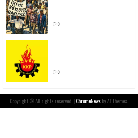
15-16 Haziran İşçi Direnişi’nin 56.
Yılında: Yeni Direnişler
Kaçınılmazdır!
0
Rahmi Koç’un Sözleri Bir Gaf
Değil, Sömürgeci Zihniyetin
İfadesidir
0
Copyright © All rights reserved.
|
ChromeNews
by AF themes.