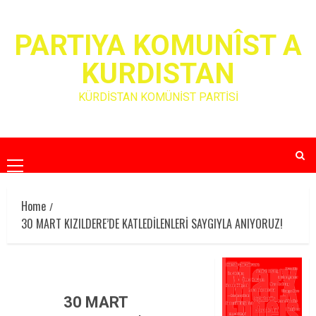
Skip
to
PARTIYA KOMUNÎST A
content
KURDISTAN
KÜRDİSTAN KOMÜNİST PARTİSİ
Primary
Menu
Home
30 MART KIZILDERE’DE KATLEDİLENLERİ SAYGIYLA ANIYORUZ!
30 MART