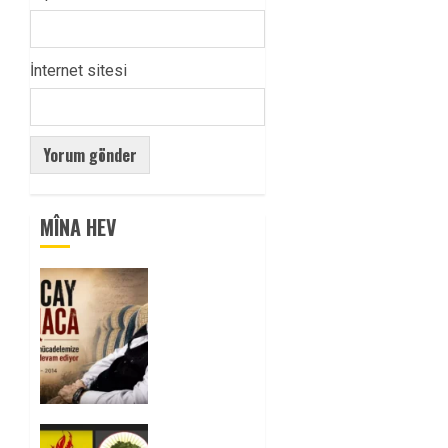
İnternet sitesi
MÎNA HEV
Tuncay
Atmaca
Yoldaşın
Anısı
Mücadelemizde
Yaşıyor
0
Foruma