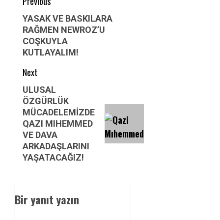
Post
Previous
navigation
Previous
YASAK VE BASKILARA
RAĞMEN NEWROZ’U
post:
COŞKUYLA
KUTLAYALIM!
Next
Next
ULUSAL
ÖZGÜRLÜK
post:
MÜCADELEMİZDE
QAZI MIHEMMED
VE DAVA
ARKADAŞLARINI
YAŞATACAĞIZ!
Bir yanıt yazın