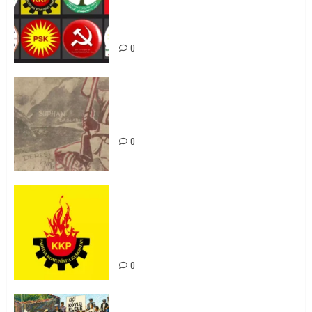
bi yekhelwestî rûbirûyî geşedanan
bibin
0
Zilan Katliamı’nı Unutmadık,
Unutturmayacağız!
0
KKP Parti Meclisi Sonuç Bildirisi:
Ortadoğu Yeniden Şekillenirken
Kürdistan’ın Geleceği ve
Mücadele Hattımız
0