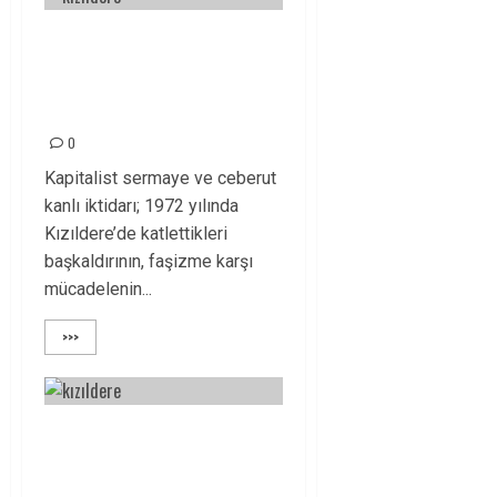
YAŞASIN BİZLERE
DEVRİMCİ GELENEĞİ
BIRAKANLAR!
0
Kapitalist sermaye ve ceberut
kanlı iktidarı; 1972 yılında
Kızıldere’de katlettikleri
başkaldırının, faşizme karşı
mücadelenin...
>>>
KIZILDERE SON
DEĞİL KAVGA