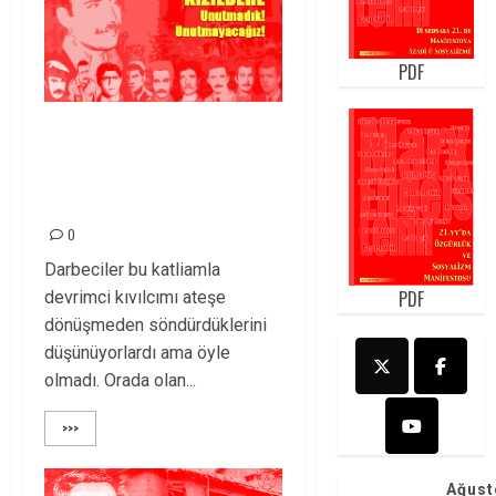
PDF
Kızıldere: Devrimci
dayanışmanın en
önemli kıvılcımıdır!
0
Darbeciler bu katliamla
PDF
devrimci kıvılcımı ateşe
dönüşmeden söndürdüklerini
düşünüyorlardı ama öyle
olmadı. Orada olan...
>>>
Ağust