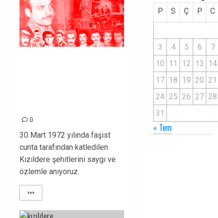
P
S
Ç
P
C
3
4
5
6
7
KIZILDERE
10
11
12
13
14
ŞEHİTLERİNİ
17
18
19
20
21
SAYGIYLA
24
25
26
27
28
ANIYORUZ!
31
0
« Tem
30 Mart 1972 yılında faşist
cunta tarafından katledilen
Kızıldere şehitlerini saygı ve
özlemle anıyoruz.
>>>