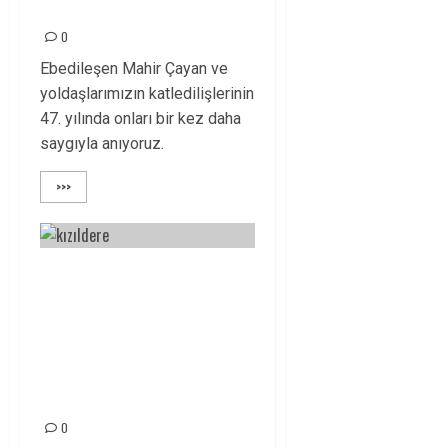
SÜRÜYOR!
0
Ebedileşen Mahir Çayan ve
yoldaşlarımızın katledilişlerinin
47. yılında onları bir kez daha
saygıyla anıyoruz.
>>>
30 MART
KIZILDERE’DE
KATLEDİLENLERİ
SAYGIYLA
ANIYORUZ!
0