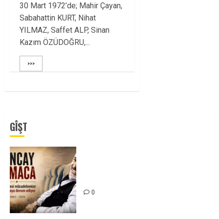
30 Mart 1972’de; Mahir Çayan,
Sabahattin KURT, Nihat
YILMAZ, Saffet ALP, Sinan
Kazım ÖZÜDOĞRU,...
>>>
GÎŞT
Tuncay Atmaca Yoldaşın Anısı
Mücadelemizde Yaşıyor
0