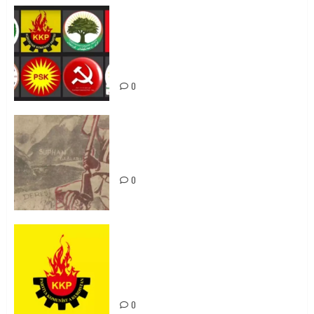
Foruma Çep a Kurdistanî: Em bang
li hemû hêzên Kurdistanî dikin ku
bi yekhelwestî rûbirûyî geşedanan
bibin
0
Zilan Katliamı’nı Unutmadık,
Unutturmayacağız!
0
KKP Parti Meclisi Sonuç Bildirisi:
Ortadoğu Yeniden Şekillenirken
Kürdistan’ın Geleceği ve
Mücadele Hattımız
0