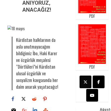
ANIYORUZ,
ANACAĞIZ!
PDF
Kürdistan halklarının da
asla unutmayacağını
bildiğimiz İbo, Haki Karer
ve özgürlük meşalesi
“Dörtlüleri”ni Kürdistan
PDF
ulusal özgürlük ve
sosyalizm kavgasında her
daim anarak yaşatacağız!
Ağust