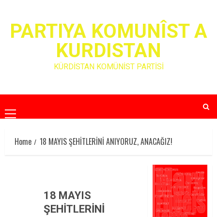
Skip
to
PARTIYA KOMUNÎST A
content
KURDISTAN
KÜRDİSTAN KOMÜNİST PARTİSİ
Primary
Menu
Home
18 MAYIS ŞEHİTLERİNİ ANIYORUZ, ANACAĞIZ!
18 MAYIS
ŞEHİTLERİNİ