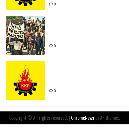
0
15-16 Haziran İşçi Direnişi’nin 56.
Yılında: Yeni Direnişler
Kaçınılmazdır!
0
Rahmi Koç’un Sözleri Bir Gaf
Değil, Sömürgeci Zihniyetin
İfadesidir
0
Copyright © All rights reserved.
|
ChromeNews
by AF themes.