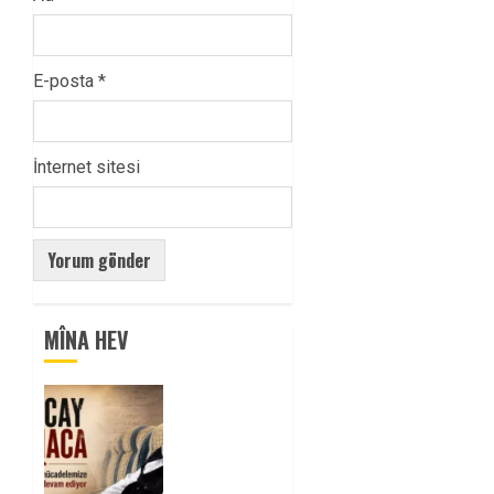
E-posta
*
İnternet sitesi
MÎNA HEV
Tuncay
Atmaca
Yoldaşın
Anısı
Mücadelemizde