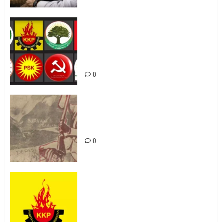
Foruma Çep a Kurdistanî: Em bang
li hemû hêzên Kurdistanî dikin ku
bi yekhelwestî rûbirûyî geşedanan
bibin
0
Zilan Katliamı’nı Unutmadık,
Unutturmayacağız!
0
KKP Parti Meclisi Sonuç Bildirisi:
Ortadoğu Yeniden Şekillenirken
Kürdistan’ın Geleceği ve
Mücadele Hattımız