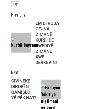
KKP
Post
Previous
navigation
Previous
EM DI ROJA
CEJNA
post:
ZIMANÊ
KURDÎ DE
XWEDIYÊ
ZIMANÊ
XWE
DERKEVIN!
Next
Next
CIVÎNEKE
DÎROKÎ LI
post:
QAMIŞLO
YÊ PÊK HAT!