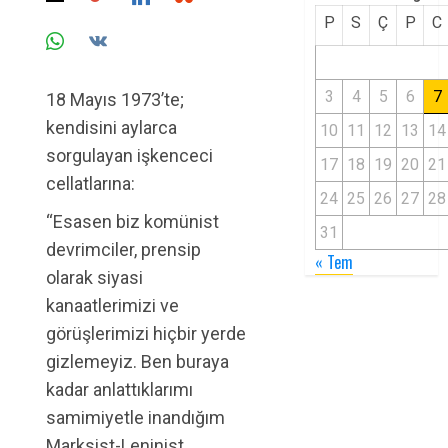
P
S
Ç
P
C
3
4
5
6
7
18 Mayıs 1973’te;
kendisini aylarca
10
11
12
13
14
sorgulayan işkenceci
17
18
19
20
21
cellatlarına:
24
25
26
27
28
“Esasen biz komünist
31
devrimciler, prensip
« Tem
olarak siyasi
kanaatlerimizi ve
görüşlerimizi hiçbir yerde
gizlemeyiz. Ben buraya
kadar anlattıklarımı
samimiyetle inandığım
Marksist-Leninist