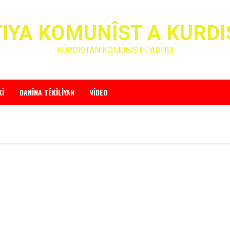
IYA KOMUNÎST A KURD
KÜRDİSTAN KOMÜNİST PARTİSİ
KÎ
DANÎNA TÊKILIYAN
VÎDEO