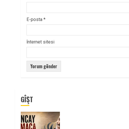
E-posta
*
İnternet sitesi
GÎŞT
Tuncay Atmaca Yoldaşın Anısı