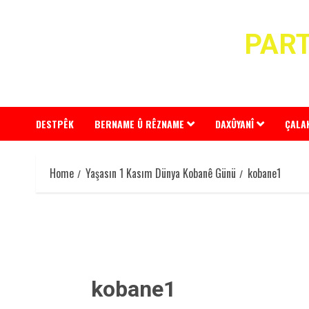
Skip
to
PART
content
DESTPÊK
BERNAME Û RÊZNAME
DAXÛYANÎ
ÇALA
Home
Yaşasın 1 Kasım Dünya Kobanê Günü
kobane1
kobane1