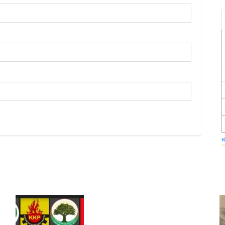
Foruma Çep a Kurdistanî: Em
bang li hemû hêzên Kurdistanî