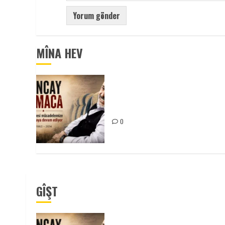
MÎNA HEV
Tuncay Atmaca Yoldaşın Anısı
Mücadelemizde Yaşıyor
0
GÎŞT