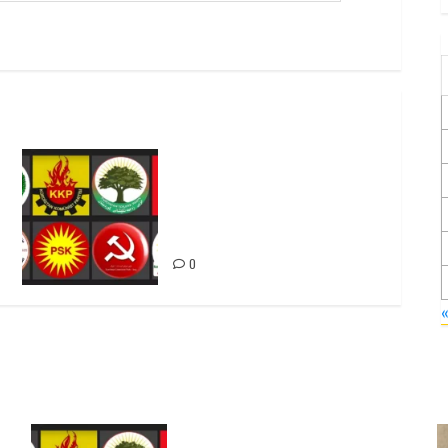
Foruma Çep a Kurdistanî: Em
bang li hemû hêzên Kurdistanî
dikin ku bi yekhelwestî
rûbirûyî geşedanan bibin
0
Foruma Çep a Kurdistanî: Em