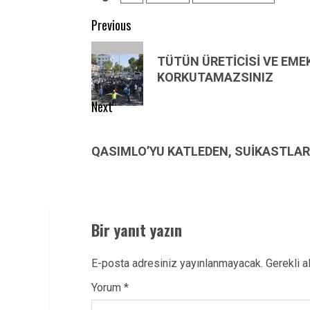
Post
Previous
navigation
Previous
TÜTÜN ÜRETİCİSİ VE EME
post:
KORKUTAMAZSINIZ
Next
Next
post:
QASIMLO’YU KATLEDEN, SUİKASTLAR-
Bir yanıt yazın
E-posta adresiniz yayınlanmayacak.
Gerekli a
Yorum
*