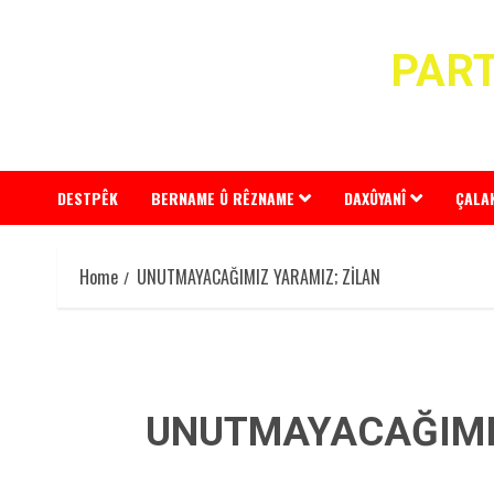
Skip
to
PART
content
DESTPÊK
BERNAME Û RÊZNAME
DAXÛYANÎ
ÇALA
Home
UNUTMAYACAĞIMIZ YARAMIZ; ZİLAN
UNUTMAYACAĞIMIZ