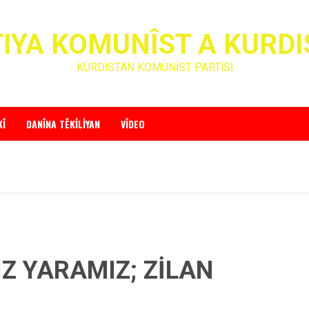
IYA KOMUNÎST A KURD
KÜRDİSTAN KOMÜNİST PARTİSİ
KÎ
DANÎNA TÊKILIYAN
VÎDEO
 YARAMIZ; ZİLAN