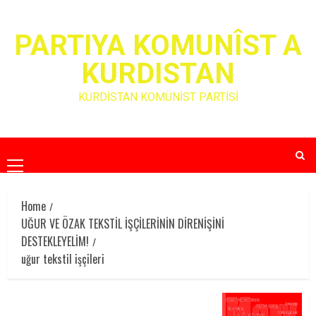
Skip
to
PARTIYA KOMUNÎST A
content
KURDISTAN
KÜRDİSTAN KOMÜNİST PARTİSİ
Primary
Menu
Home
UĞUR VE ÖZAK TEKSTİL İŞÇİLERİNİN DİRENİŞİNİ
DESTEKLEYELİM!
uğur tekstil işçileri