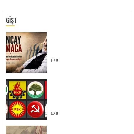
GÎŞT
Tuncay Atmaca Yoldaşın Anısı
Mücadelemizde Yaşıyor
0
Foruma Çep a Kurdistanî: Em bang
li hemû hêzên Kurdistanî dikin ku
bi yekhelwestî rûbirûyî geşedanan
bibin
0