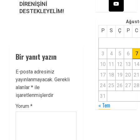
DİRENİŞİNİ
DESTEKLEYELİM!
Ağust
P
S
Ç
P
C
3
4
5
6
7
Bir yanıt yazın
10
11
12
13
14
E-posta adresiniz
17
18
19
20
21
yayınlanmayacak.
Gerekli
24
25
26
27
28
alanlar
*
ile
işaretlenmişlerdir
31
« Tem
Yorum
*