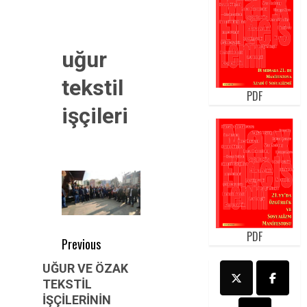
uğur
tekstil
PDF
işçileri
PDF
Post
Previous
navigation
Previous
UĞUR VE ÖZAK
TEKSTİL
post:
İŞÇİLERİNİN