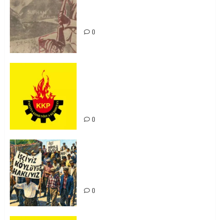
Zilan Katliamı’nı Unutmadık,
Unutturmayacağız!
0
KKP Parti Meclisi Sonuç Bildirisi:
Ortadoğu Yeniden Şekillenirken
Kürdistan’ın Geleceği ve
Mücadele Hattımız
0
15-16 Haziran İşçi Direnişi’nin 56.
Yılında: Yeni Direnişler
Kaçınılmazdır!
0