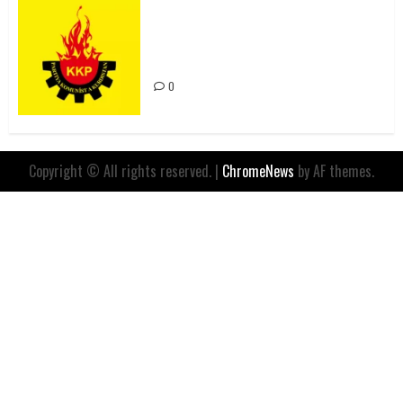
Rahmi Koç’un Sözleri Bir Gaf
Değil, Sömürgeci Zihniyetin
İfadesidir
0
Copyright © All rights reserved.
|
ChromeNews
by AF themes.