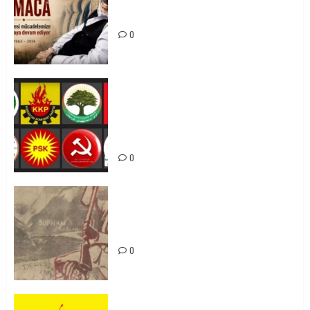
Tuncay Atmaca Yoldaşın Anısı
Mücadelemizde Yaşıyor
0
Foruma Çep a Kurdistanî: Em bang
li hemû hêzên Kurdistanî dikin ku
bi yekhelwestî rûbirûyî geşedanan
bibin
0
Zilan Katliamı’nı Unutmadık,
Unutturmayacağız!
0
KKP Parti Meclisi Sonuç Bildirisi: