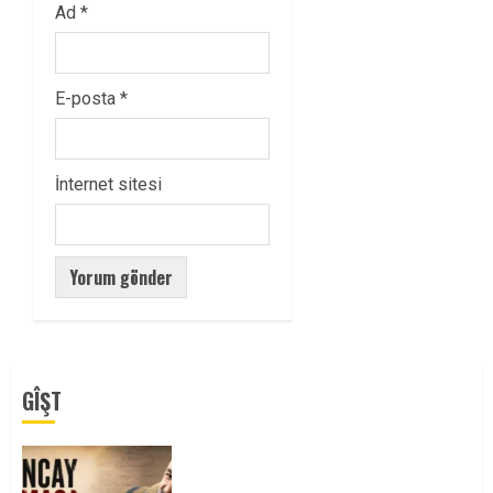
Ad
*
E-posta
*
İnternet sitesi
GÎŞT