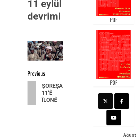
11 eylül
devrimi
PDF
Post
Previous
navigation
PDF
Previous
ŞOREŞA
post:
11’Ê
ÎLONÊ
Ağust