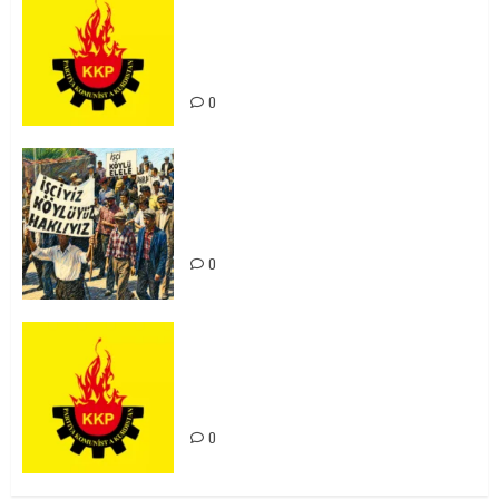
Ortadoğu Yeniden Şekillenirken
Kürdistan’ın Geleceği ve
Mücadele Hattımız
0
15-16 Haziran İşçi Direnişi’nin 56.
Yılında: Yeni Direnişler
Kaçınılmazdır!
0
Rahmi Koç’un Sözleri Bir Gaf
Değil, Sömürgeci Zihniyetin
İfadesidir
0