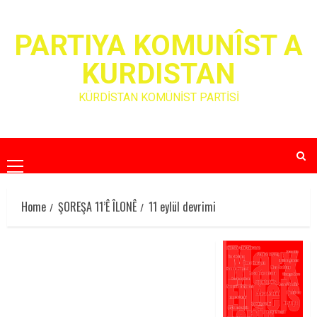
Skip
to
PARTIYA KOMUNÎST A
content
KURDISTAN
KÜRDİSTAN KOMÜNİST PARTİSİ
Primary
Menu
Home
ŞOREŞA 11’Ê ÎLONÊ
11 eylül devrimi