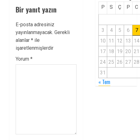
P
S
Ç
P
C
Bir yanıt yazın
E-posta adresiniz
3
4
5
6
7
yayınlanmayacak.
Gerekli
alanlar
*
ile
10
11
12
13
14
işaretlenmişlerdir
17
18
19
20
21
Yorum
*
24
25
26
27
28
31
« Tem