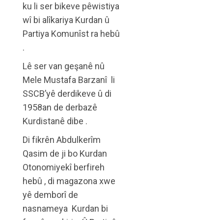
ku li ser bikeve pêwistiya
wî bi alîkariya Kurdan û
Partiya Komunîst ra hebû
.
Lê ser van geşanê nû
Mele Mustafa Barzanî li
SSCB’yê derdikeve û di
1958an de derbazê
Kurdistanê dibe .
Di fikrên Abdulkerîm
Qasim de ji bo Kurdan
Otonomiyekî berfireh
hebû , di magazona xwe
yê demborî de
nasnameya Kurdan bi