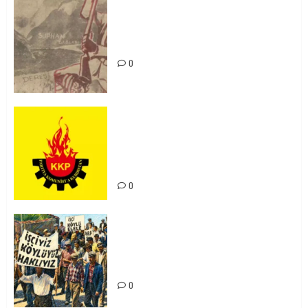
Zilan Katliamı’nı Unutmadık,
Unutturmayacağız!
0
KKP Parti Meclisi Sonuç Bildirisi:
Ortadoğu Yeniden Şekillenirken
Kürdistan’ın Geleceği ve
Mücadele Hattımız
0
15-16 Haziran İşçi Direnişi’nin 56.
Yılında: Yeni Direnişler
Kaçınılmazdır!
0