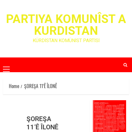
Skip
to
PARTIYA KOMUNÎST A
content
KURDISTAN
KÜRDİSTAN KOMÜNİST PARTİSİ
Primary
Menu
Home
ŞOREŞA 11’Ê ÎLONÊ
ŞOREŞA
11’Ê ÎLONÊ