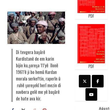
PDF
Di tevgera başûrê
Kurdistanê de em karin
bijin ku,şoreşa 11’yê îlonê
PDF
1961’ê ji bo hemû Kurdan
morala serkeftin, raperîn û
ruhê şoreşekî herî mezin di
navbera gelê me yê başûrê
de hate ava kir.
Ağust