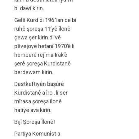
bi dawî kirin.
Gelê Kurd di 1961an de bi
ruhê şoreşa 11’yê îlonê
çewa şer kirin di vê
pêvejoyê hetanî 1970’ê li
hemberê rejîma Irak’ê
şerê şoreşa Kurdistanê
berdewam kirin.
Destkeftiyên başûrê
Kurdistanê a îro , li ser
mîrasa şoreşa îlonê
hatiye ava kirin.
Bijî Şoreşa Îlonê!
Partiya Komunîst a