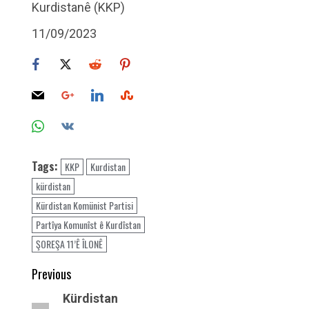
Kurdistanê (KKP)
11/09/2023
Tags:
KKP
Kurdistan
kürdistan
Kürdistan Komünist Partisi
Partîya Komunîst ê Kurdîstan
ŞOREŞA 11’Ê ÎLONÊ
Post
Previous
navigation
Previous
Kürdistan