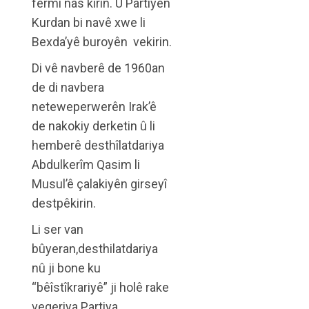
fermî nas kirin. Û Partiyên
Kurdan bi navê xwe li
Bexda’yê buroyên vekirin.
Di vê navberê de 1960an
de di navbera
neteweperwerên Irak’ê
de nakokiy derketin û li
hemberê desthîlatdariya
Abdulkerîm Qasim li
Musul’ê çalakiyên girseyî
destpêkirin.
Li ser van
bûyeran,desthilatdariya
nû ji bone ku
“bêîstîkrariyê” ji holê rake
vegeriya Partiya