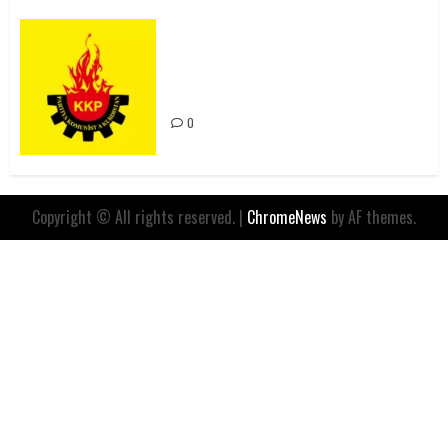
Rahmi Koç’un Sözleri Bir Gaf
Değil, Sömürgeci Zihniyetin
İfadesidir
0
Copyright © All rights reserved.
|
ChromeNews
by AF themes.