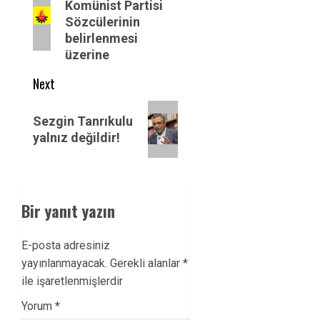
Komünist Partisi
post:
Sözcülerinin
belirlenmesi
üzerine
Next
Next
Sezgin Tanrıkulu
post:
yalnız değildir!
Bir yanıt yazın
E-posta adresiniz
yayınlanmayacak.
Gerekli alanlar
*
ile işaretlenmişlerdir
Yorum
*