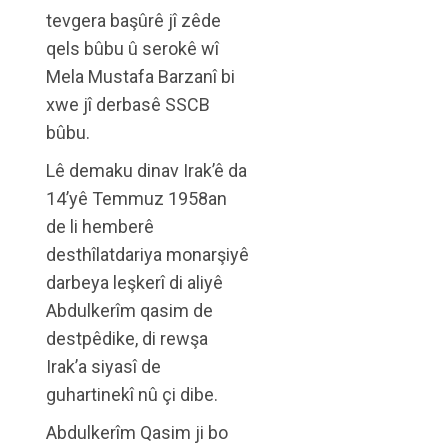
tevgera başûrê jî zêde
qels bûbu û serokê wî
Mela Mustafa Barzanî bi
xwe jî derbasê SSCB
bûbu.
Lê demaku dinav Irak’ê da
14’yê Temmuz 1958an
de li hemberê
desthîlatdariya monarşiyê
darbeya leşkerî di aliyê
Abdulkerîm qasim de
destpêdike, di rewşa
Irak’a siyasî de
guhartinekî nû çi dibe.
Abdulkerîm Qasim ji bo