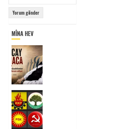
MÎNA HEV
Tuncay
Atmaca
Yoldaşın
Anısı
Mücadelemizde
Yaşıyor
0
Foruma
Çep a
Kurdistanî:
Em bang
li hemû
hêzên