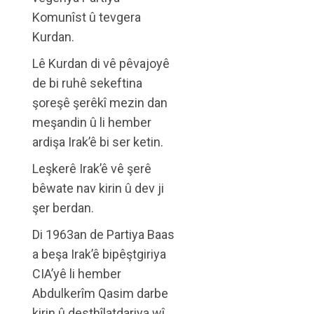
Komunîst û tevgera
Kurdan.
Lê Kurdan di vê pêvajoyê
de bi ruhê sekeftina
şoreşê şerêkî mezin dan
meşandin û li hember
ardişa Irak’ê bi ser ketin.
Leşkerê Irak’ê vê şerê
bêwate nav kirin û dev ji
şer berdan.
Di 1963an de Partiya Baas
a beşa Irak’ê bipêştgiriya
CIA’yê li hember
Abdulkerîm Qasim darbe
kirin û desthîlatdariya wî