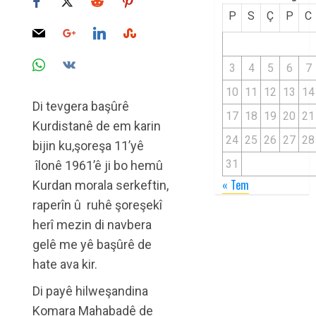
P
S
Ç
P
C
3
4
5
6
7
10
11
12
13
14
Di tevgera başûrê
17
18
19
20
21
Kurdistanê de em karin
24
25
26
27
28
bijin ku,şoreşa 11’yê
31
îlonê 1961’ê ji bo hemû
« Tem
Kurdan morala serkeftin,
raperîn û ruhê şoreşekî
herî mezin di navbera
gelê me yê başûrê de
hate ava kir.
Di payê hilweşandina
Komara Mahabadê de