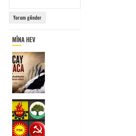
MÎNA HEV
Tuncay
Atmaca
Yoldaşın
Anısı
Mücadelemizde
Yaşıyor
0
Foruma
Çep a
Kurdistanî:
Em bang
li hemû
hêzên