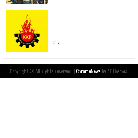
Rahmi Koç’un Sözleri Bir Gaf
Değil, Sömürgeci Zihniyetin
İfadesidir
0
Copyright © All rights reserved.
|
ChromeNews
by AF themes.