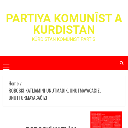
Skip
to
PARTIYA KOMUNÎST A
content
KURDISTAN
KÜRDİSTAN KOMÜNİST PARTİSİ
Primary
Menu
Home
ROBOSKİ KATLİAMINI UNUTMADIK, UNUTMAYACAĞIZ,
UNUTTURMAYACAĞIZ!