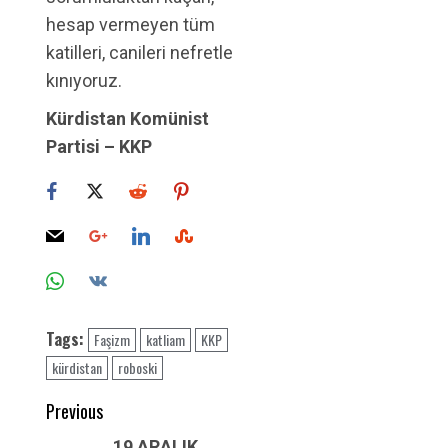
hesap vermeyen tüm
katilleri, canileri nefretle
kınıyoruz.
Kürdistan Komünist
Partisi – KKP
Tags:
Faşizm
katliam
KKP
kürdistan
roboski
Post
Previous
19 ARALIK