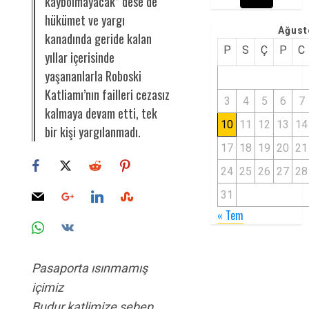
kaybolmayacak” dese de
hükümet ve yargı
Ağust
kanadında geride kalan
P
S
Ç
P
C
yıllar içerisinde
yaşananlarla Roboski
Katliamı’nın failleri cezasız
3
4
5
6
7
kalmaya devam etti, tek
10
11
12
13
14
bir kişi yargılanmadı.
17
18
19
20
21
24
25
26
27
28
31
« Tem
Pasaporta ısınmamış
içimiz
Budur katlimize sebep