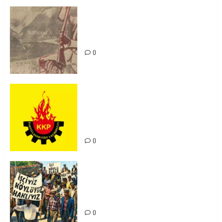
Zilan Katliamı’nı Unutmadık,
Unutturmayacağız!
0
KKP Parti Meclisi Sonuç Bildirisi:
Ortadoğu Yeniden Şekillenirken
Kürdistan’ın Geleceği ve
Mücadele Hattımız
0
15-16 Haziran İşçi Direnişi’nin 56.
Yılında: Yeni Direnişler
Kaçınılmazdır!
0