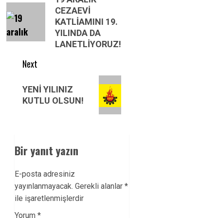
navigation
Previous
CEZAEVİ
post:
KATLİAMINI 19.
YILINDA DA
LANETLİYORUZ!
Next
Next
YENİ YILINIZ
post:
KUTLU OLSUN!
Bir yanıt yazın
E-posta adresiniz
yayınlanmayacak.
Gerekli alanlar
*
ile işaretlenmişlerdir
Yorum
*