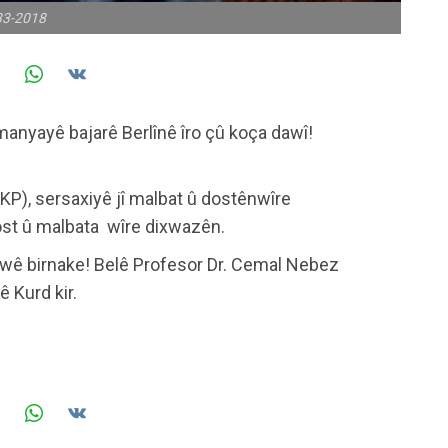
33-2018
manyayê bajarê Berlînê îro çû koça dawî!
P), sersaxiyê jî malbat û dostênwîre
ost û malbata wîre dixwazên.
wê birnake! Belê Profesor Dr. Cemal Nebez
 Kurd kir.