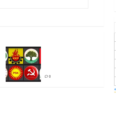
Foruma Çep a Kurdistanî: Em
bang li hemû hêzên Kurdistanî
dikin ku bi yekhelwestî
rûbirûyî geşedanan bibin
0