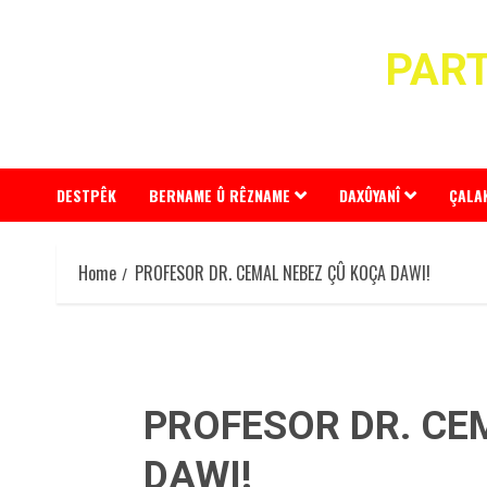
Skip
to
PART
content
DESTPÊK
BERNAME Û RÊZNAME
DAXÛYANÎ
ÇALA
Home
PROFESOR DR. CEMAL NEBEZ ÇÛ KOÇA DAWI!
PROFESOR DR. CE
DAWI!