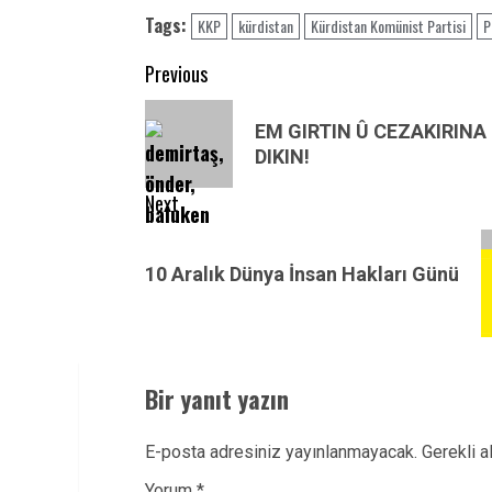
Tags:
KKP
kürdistan
Kürdistan Komünist Partisi
P
Post
Previous
navigation
Previous
EM GIRTIN Û CEZAKIRINA
post:
DIKIN!
Next
Next
post:
10 Aralık Dünya İnsan Hakları Günü
Bir yanıt yazın
E-posta adresiniz yayınlanmayacak.
Gerekli a
Yorum
*