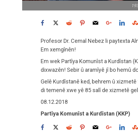
19
Profesor Dr. Cemal Nebez li paytexta Al
Em xemgînên!
Em wek Partîya Komunîst a Kurdîstan (KK
dixwazên! Sebir û aramîyê jî bo hemû d
Gelê Kurdîstanê ked, behrem û xizmetê 
di temenê xwe yê 85 salî de xizmetê gelê
08.12.2018
Partîya Komunîst a Kurdîstan (KKP)