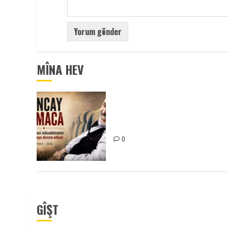
MÎNA HEV
Tuncay Atmaca Yoldaşın Anısı
Mücadelemizde Yaşıyor
0
GÎŞT