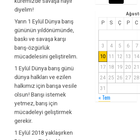
küremizde savaşa hayır
diyelim!
Ağust
Yarın 1 Eylül Dünya barış
P
S
Ç
P
C
gününün yıldönümünde,
baskı ve savaşa karşı
3
4
5
6
7
barış-özgürlük
mücadelesini geliştirelim.
10
11
12
13
14
17
18
19
20
21
1 Eylül Dünya barış günü
dünya halkları ve ezilen
24
25
26
27
28
halkımız için barışa vesile
31
olsun! Barışı istemek
« Tem
yetmez, barış için
mücadeleyi geliştirmek
gerekir.
1 Eylül 2018 yaklaşırken