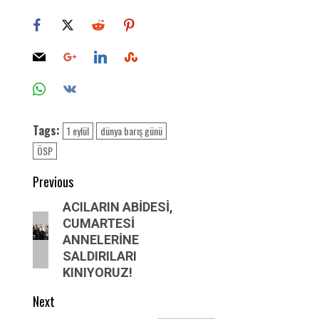
Tags:
1 eylül
dünya barış günü
ÖSP
Post
Previous
navigation
Previous
ACILARIN ABİDESİ,
CUMARTESİ
post:
ANNELERİNE
SALDIRILARI
KINIYORUZ!
Next