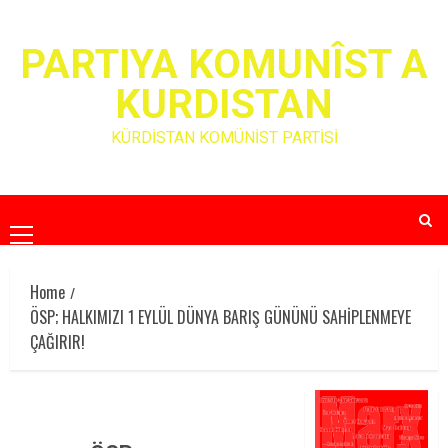
Skip
to
PARTIYA KOMUNÎST A
content
KURDISTAN
KÜRDİSTAN KOMÜNİST PARTİSİ
Primary
Menu
Home
ÖSP; HALKIMIZI 1 EYLÜL DÜNYA BARIŞ GÜNÜNÜ SAHİPLENMEYE
ÇAĞIRIR!