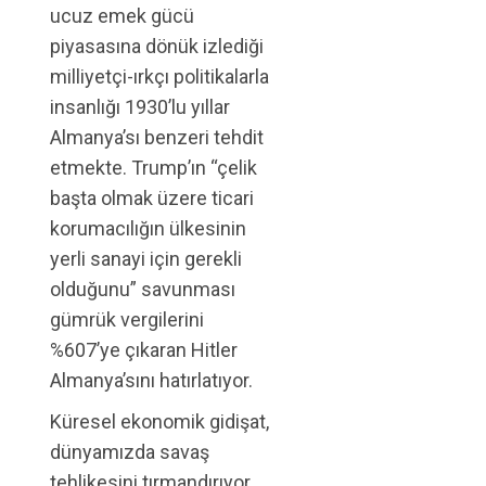
ucuz emek gücü
piyasasına dönük izlediği
milliyetçi-ırkçı politikalarla
insanlığı 1930’lu yıllar
Almanya’sı benzeri tehdit
etmekte. Trump’ın “çelik
başta olmak üzere ticari
korumacılığın ülkesinin
yerli sanayi için gerekli
olduğunu” savunması
gümrük vergilerini
%607’ye çıkaran Hitler
Almanya’sını hatırlatıyor.
Küresel ekonomik gidişat,
dünyamızda savaş
tehlikesini tırmandırıyor.