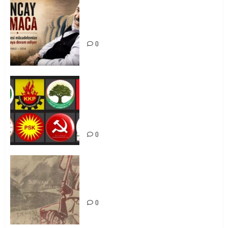
0
Tuncay Atmaca Yoldaşın Anısı
Mücadelemizde Yaşıyor
0
Foruma Çep a Kurdistanî: Em bang
li hemû hêzên Kurdistanî dikin ku
bi yekhelwestî rûbirûyî geşedanan
bibin
0
Zilan Katliamı’nı Unutmadık,
Unutturmayacağız!
0