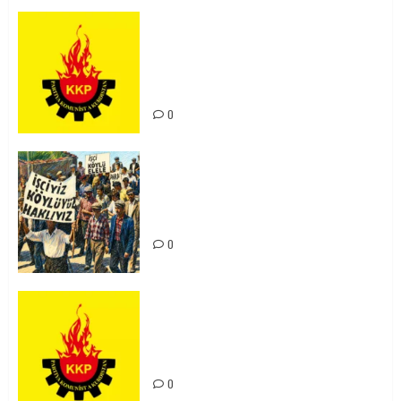
KKP Parti Meclisi Sonuç Bildirisi:
Ortadoğu Yeniden Şekillenirken
Kürdistan’ın Geleceği ve
Mücadele Hattımız
0
15-16 Haziran İşçi Direnişi’nin 56.
Yılında: Yeni Direnişler
Kaçınılmazdır!
0
Rahmi Koç’un Sözleri Bir Gaf
Değil, Sömürgeci Zihniyetin
İfadesidir
0